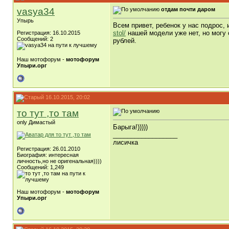
vasya34
отдам почти даром
Упырь
Всем привет, ребенок у нас подрос, 
stol/
нашей модели уже нет, но могу 
Регистрация: 16.10.2015
Сообщений: 2
рублей.
Наш мотофорум -
мотофорум
Упыри.орг
16.10.2015, 20:02
то тут ,то там
only Димастый
Барыга!)))))
__________________
лисичка
Регистрация: 26.01.2010
Биография: интересная
личность,но не оригенальная))))
Сообщений: 1,249
Наш мотофорум -
мотофорум
Упыри.орг