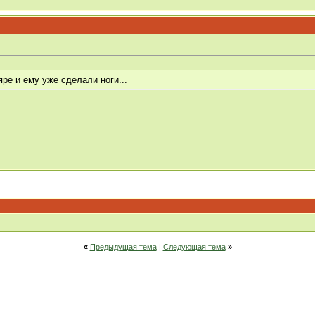
ре и ему уже сделали ноги...
«
Предыдущая тема
|
Следующая тема
»