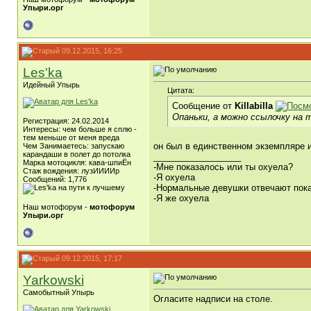
Упыри.орг
09.12.2015, 16:25
Les'ka
Идейный Упырь
Цитата:
Сообщение от
Killabilla
Опаньки, а можно ссылочку на т
Регистрация: 24.02.2014
Интересы: чем больше я сплю -
тем меньше от меня вреда
он был в единственном экземпляре и
Чем Занимаетесь: запускаю
карандаши в полет до потолка
__________________
Марка мотоцикля: кава-шпиЁн
-Мне показалось или ты охуела?
Стаж вождения: лузИИИИр
-Я охуела
Сообщений: 1,776
-Нормальные девушки отвечают пок
-Я же охуела
Наш мотофорум -
мотофорум
Упыри.орг
09.12.2015, 17:17
Yarkowski
Самобытный Упырь
Огласите надписи на столе.