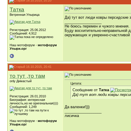
16.10.2015, 20:20
Татка
Ветренная Упырица
Да) тут вот люди ковры персидские з
__________________
Не боюсь перемен и чужого мнения.
Регистрация: 25.06.2012
Буду восхитительно-неправильной 
Сообщений: 4,912
окружающих и уверенно-счастливой 
Наш мотофорум -
мотофорум
Упыри.орг
16.10.2015, 20:41
то тут ,то там
only Димастый
Цитата:
Сообщение от
Татка
Да) тут вот люди ковры персид
Регистрация: 26.01.2010
Биография: интересная
личность,но не оригенальная))))
Да валенки!)))
Сообщений: 1,249
__________________
лисичка
Наш мотофорум -
мотофорум
Упыри.орг