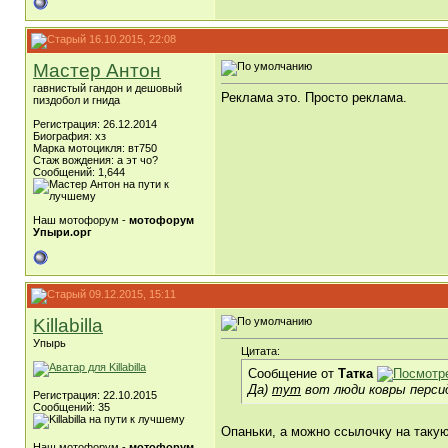
16.10.2015, 22:08
Мастер Антон
гавнистый гандон и дешовый
Реклама это. Просто реклама.
пиздобол и гнида
Регистрация: 26.12.2014
Биография: хз
Марка мотоцикля: вт750
Стаж вождения: а эт чо?
Сообщений: 1,644
Наш мотофорум -
мотофорум
Упыри.орг
09.12.2015, 15:11
Killabilla
Упырь
Цитата:
Сообщение от
Татка
Да)
тут
вот люди ковры персид
Регистрация: 22.10.2015
Сообщений: 35
Опаньки, а можно ссылочку на такую
Наш мотофорум -
мотофорум