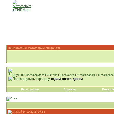
Приветствие! Мотофорум Упыри.орг
Мотофорум УПЫРИ.орг
>
Барахолка
>
Отдам даром
>
Отдам дар
отдам почти даром
Регистрация
Справка
Пользов
16.10.2015, 19:53