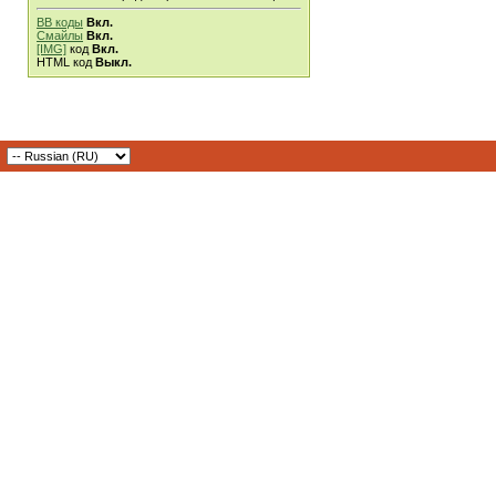
BB коды
Вкл.
Смайлы
Вкл.
[IMG]
код
Вкл.
HTML код
Выкл.