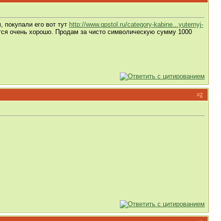
, покупали его вот тут
http://www.qpstol.ru/category-kabine...yuternyj-
ится очень хорошо. Продам за чисто символическую сумму 1000
#
2