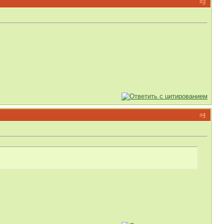
#
3
#
4