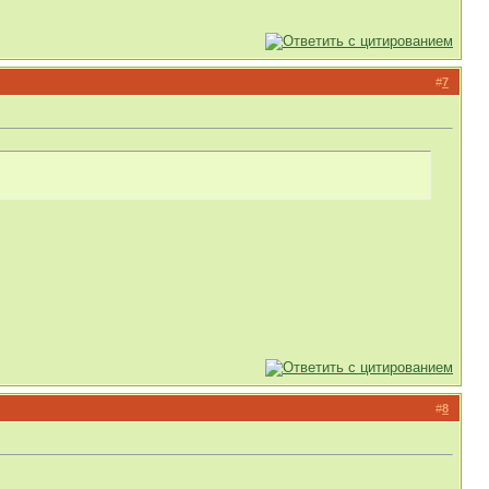
#
7
#
8