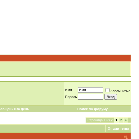
Имя
Запомнить?
Пароль
общения за день
Поиск по форуму
Страница 1 из 2
1
2
>
Опции темы
#
1