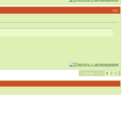
#
10
Страница 1 из 2
1
2
>