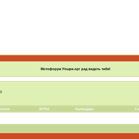
Мотофорум Упыри.орг рад видеть тибя!
ом
атели
ИГРЫ
Календарь
Со