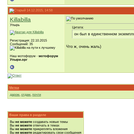
14.12.2015, 14:58
Killabilla
Упырь
Цитата:
он был в единственном экземпля
Регистрация: 22.10.2015
Сообщений: 35
Что ж, очень жаль)
Наш мотофорум -
мотофорум
Упыри.орг
Метки
даром
,
отдам
,
почти
Ваши права в разделе
Вы
не можете
создавать новые темы
Вы
не можете
отвечать в темах
Вы
не можете
прикреплять вложения
Вы
не можете
редактировать свои сообщения