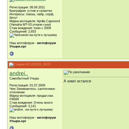
Регистрация: 08.06.2011
Биография: учтив и галантен
Интересы: сквош, лабр, серф,
батут
Марка мотоцикля: Aprilia Caponord
(Yamaha MT-03 угнали суки)
Стаж вождения: moto c 2009
Сообщений: 2,653
Наш мотофорум -
мотофорум
Упыри.орг
09.12.2015, 19:07
andrei..
Самобытный Упырь
А комп остался
Регистрация: 01.07.2009
Чем Занимаетесь: сантехника-
отопление
Марка мотоцикля: продал.нах.
F800R
Стаж вождения: Очень много
Сообщений: 3,141
Наш мотофорум -
мотофорум
Упыри.орг