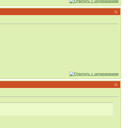
#
5
#
6