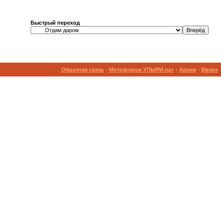
Быстрый переход
Обратная связь
-
Мотофорум УПЫРИ.орг
-
Архив
-
Вверх