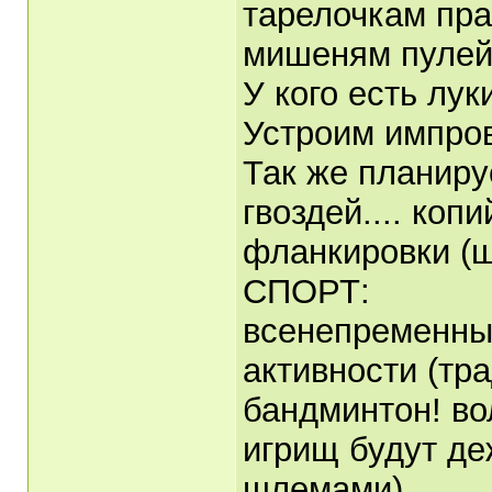
тарелочкам пра
мишеням пулей
У кого есть лук
Устроим импро
Так же планиру
гвоздей.... коп
фланкировки (ш
СПОРТ:
всенепременны
активности (тр
бандминтон! во
игрищ будут де
шлемами)