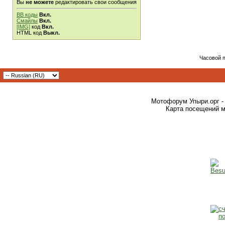
Вы
не можете
редактировать свои сообщения
BB коды
Вкл.
Смайлы
Вкл.
[IMG]
код
Вкл.
HTML код
Выкл.
Часовой 
Мотофорум Упыри.орг -
Карта посещений м