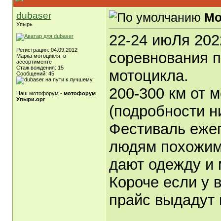
dubaser
Мо
Упырь
22-24 июЛя 202
Регистрация: 04.09.2012
соревнования п
Марка мотоцикля: в
ассортименте
Стаж вождения: 15
мотоцикла.
Сообщений: 45
200-300 км от 
Наш мотофорум -
мотофорум
Упыри.орг
(подробности н
Фестиваль еже
людям похожим 
дают одежду и 
Короче если у в
прайс выдадут 