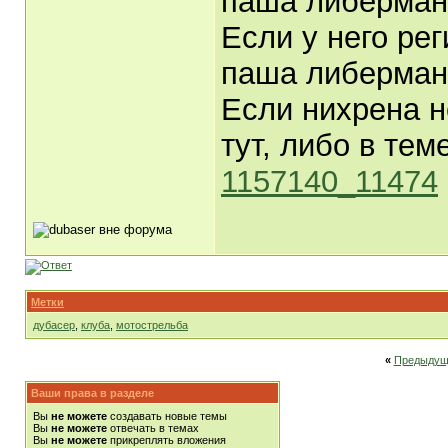
паша либерман
Если у него ре
паша либерма
Если нихрена н
тут, либо в те
1157140_11474
Метки
дубасер
,
клуба
,
мотострельба
«
Предыдущ
Ваши права в разделе
Вы
не можете
создавать новые темы
Вы
не можете
отвечать в темах
Вы
не можете
прикреплять вложения