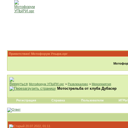
Приветствие! Мотофорум Упыри.орг
Мотофору
Мотофорум УПЫРИ.орг
>
Развлекалово
>
Мероприятия
Мотострельба от клуба Дубасер
Регистрация
Справка
Пользователи
ИГРЫ
20.07.2022, 01:11