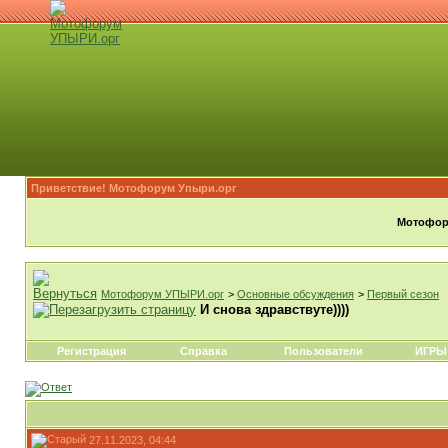
Приветствие! Мотофорум Упыри.орг
Мотофору
Мотофорум УПЫРИ.орг
>
Основные обсуждения
>
Первый сезон
И снова здравствуте))))
Регистрация
Справка
Пользователи
ИГРЫ
27.11.2023, 04:44