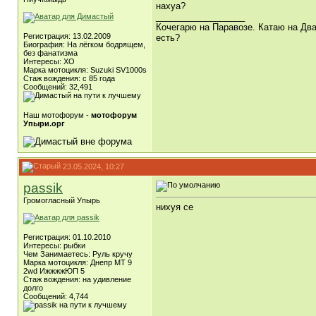
нахуа?
__________________
Кочегарю на Паравозе. Катаю на Два
Регистрация: 13.02.2009
есть?
Биография: На лёгком бодрящем,
без фанатизма
Интересы: ХО
Марка мотоцикля: Suzuki SV1000s
Стаж вождения: с 85 года
Сообщений: 32,491
Наш мотофорум -
мотофорум
Упыри.орг
23.05.2024, 10:27
passik
Громогласный Упырь
нихуя се
Регистрация: 01.10.2010
Интересы: рыбки
Чем Занимаетесь: Руль кручу
Марка мотоцикля: Днепр МТ 9
2wd ИжжжжЮП 5
Стаж вождения: на удивление
долго
Сообщений: 4,744