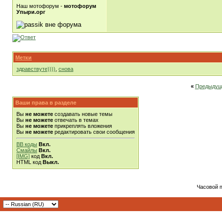
Наш мотофорум -
мотофорум
Упыри.орг
Метки
здравствуте))))
,
снова
«
Предыдущ
Ваши права в разделе
Вы
не можете
создавать новые темы
Вы
не можете
отвечать в темах
Вы
не можете
прикреплять вложения
Вы
не можете
редактировать свои сообщения
BB коды
Вкл.
Смайлы
Вкл.
[IMG]
код
Вкл.
HTML код
Выкл.
Часовой 