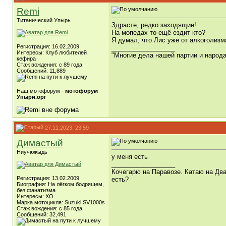
Remi
Титанический Упырь
Здрасте, редко заходящие!
На мопедах то ещё ездит кто?
Я думал, что Лис уже от алкоголизма
Регистрация: 16.02.2009
__________________
Интересы: Клуб любителей
"Многие дела нашей партии и народ
кефира
Стаж вождения: с 89 года
Сообщений: 11,889
Наш мотофорум -
мотофорум
Упыри.орг
27.11.2023, 23:59
Димастый
Ниучюжыдь
у меня есть
__________________
Кочегарю на Паравозе. Катаю на Два
Регистрация: 13.02.2009
есть?
Биография: На лёгком бодрящем,
без фанатизма
Интересы: ХО
Марка мотоцикля: Suzuki SV1000s
Стаж вождения: с 85 года
Сообщений: 32,491