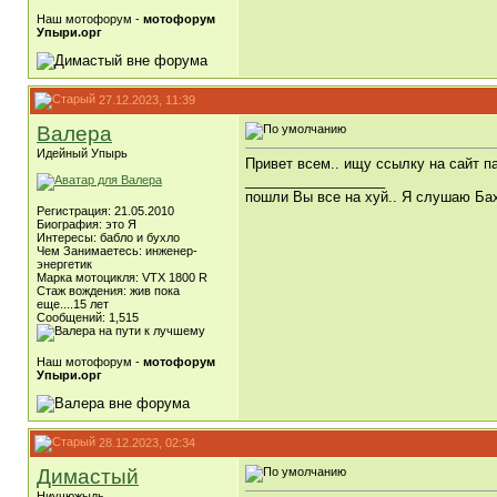
Наш мотофорум -
мотофорум
Упыри.орг
27.12.2023, 11:39
Валера
Идейный Упырь
Привет всем.. ищу ссылку на сайт п
__________________
пошли Вы все на хуй.. Я слушаю Бах
Регистрация: 21.05.2010
Биография: это Я
Интересы: бабло и бухло
Чем Занимаетесь: инженер-
энергетик
Марка мотоцикля: VTX 1800 R
Стаж вождения: жив пока
еще....15 лет
Сообщений: 1,515
Наш мотофорум -
мотофорум
Упыри.орг
28.12.2023, 02:34
Димастый
Ниучюжыдь