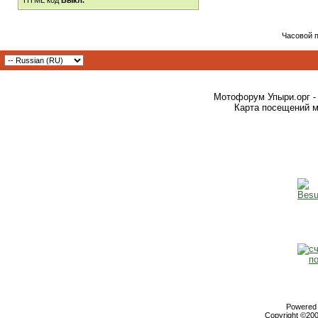
HTML код
Выкл.
Часовой 
Мотофорум Упыри.орг -
Карта посещений м
Powered b
Copyright ©2000