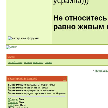
усраина)))
_____________
Не относитесь
равно живым в
Метки
заработать.
,
можно
,
неплохо
,
очень
«
Предыдущ
Ваши права в разделе
Вы
не можете
создавать новые темы
Вы
не можете
отвечать в темах
Вы
не можете
прикреплять вложения
Вы
не можете
редактировать свои сообщения
BB коды
Вкл.
Смайлы
Вкл.
[IMG]
код
Вкл.