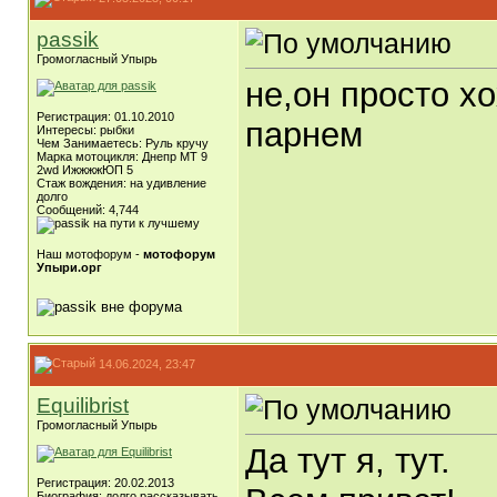
passik
Громогласный Упырь
не,он просто х
Регистрация: 01.10.2010
парнем
Интересы: рыбки
Чем Занимаетесь: Руль кручу
Марка мотоцикля: Днепр МТ 9
2wd ИжжжжЮП 5
Стаж вождения: на удивление
долго
Сообщений: 4,744
Наш мотофорум -
мотофорум
Упыри.орг
14.06.2024, 23:47
Equilibrist
Громогласный Упырь
Да тут я, тут.
Регистрация: 20.02.2013
Биография: долго рассказывать