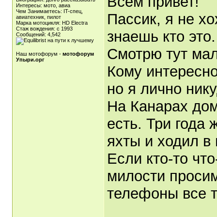
Всем привет!
Интересы: мото, авиа
Чем Занимаетесь: IT-спец,
Пассик, я не хо
авиатехник, пилот
Марка мотоцикля: HD Electra
Стаж вождения: c 1993
знаешь кто это.
Сообщений: 4,542
Смотрю тут мал
Наш мотофорум -
мотофорум
Упыри.орг
Кому интересно
но я лично ник
На Канарах дом
есть. Три года
яхты и ходил в
Если кто-то что
милости просим
телефоны все т
_____________