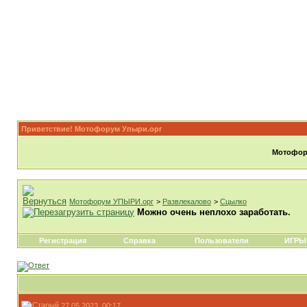
Приветствие! Мотофорум Упыри.орг
Мотофору
Мотофорум УПЫРИ.орг
>
Развлекалово
>
Сцылко
Можно очень неплохо заработать.
Регистрация
Справка
Пользователи
ИГРЫ
27.05.2023, 00:17