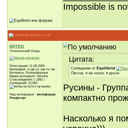
Impossible is no
02.08.2024, 14:30
ветер
Титанический Упырь
Цитата:
Регистрация: 11.08.2009
Сообщение от
Equilibrist
Биография: то да сё, как-то так
Пассик, я не хохол, я русин.
Интересы: Разнообразные
Марка мотоцикля: Yamuha
Стаж вождения: с 1991 г.
Сообщений: 12,582
Русины - Групп
Наш мотофорум -
мотофорум
компактно про
Упыри.орг
Насколько я по