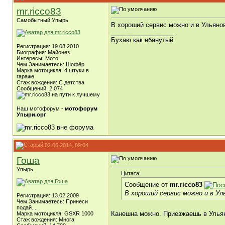
mr.ricco83
Самобытный Упырь
В хороший сервис можно и в Ульянов
__________________
Бухаю как ебанутый
Регистрация: 19.08.2010
Биография: Майонез
Интересы: Мото
Чем Занимаетесь: Шофёр
Марка мотоцикля: 4 штуки в
гараже
Стаж вождения: C детства
Сообщений: 2,074
Наш мотофорум -
мотофорум
Упыри.орг
02.06.2014, 09:04
Гоша
Упырь
Цитата:
Сообщение от
mr.ricco83
В хороший сервис можно и в Ул
Регистрация: 13.02.2009
Чем Занимаетесь: Принеси
подай....
Канешна можно. Приезжаешь в Ульян
Марка мотоцикля: GSXR 1000
Стаж вождения: Многа