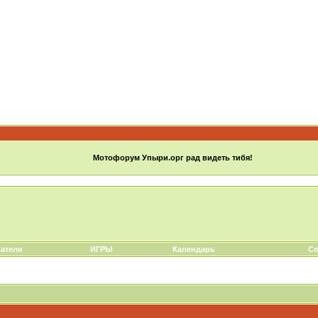
Мотофорум Упыри.орг рад видеть тибя!
атели
ИГРЫ
Календарь
Со