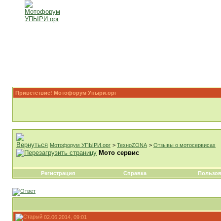
Приветствие! Мотофорум Упыри.орг
Мотофорум УПЫРИ.орг
>
ТехноZONA
>
Отзывы о мотосервисах
Мото сервис
Регистрация
Справка
Пользов
02.06.2014, 09:01