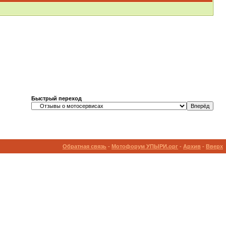
Быстрый переход
Обратная связь
-
Мотофорум УПЫРИ.орг
-
Архив
-
Вверх