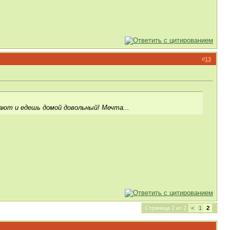
#
13
ают и едешь домой довольный! Мечта...
Страница 2 из 2
<
1
2