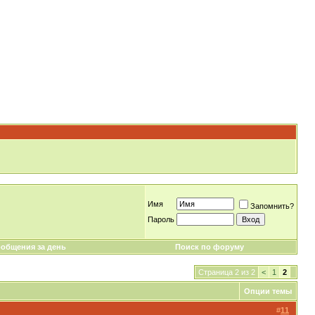
Имя
Запомнить?
Пароль
общения за день
Поиск по форуму
Страница 2 из 2
<
1
2
Опции темы
#
11