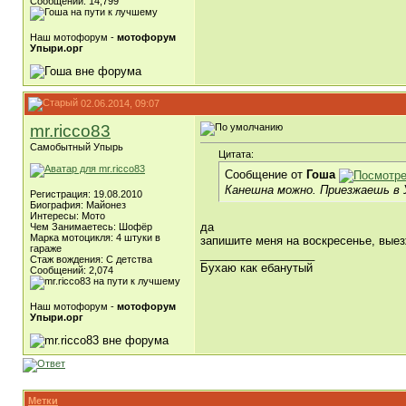
Сообщений: 14,799
Наш мотофорум -
мотофорум
Упыри.орг
02.06.2014, 09:07
mr.ricco83
Самобытный Упырь
Цитата:
Сообщение от
Гоша
Канешна можно. Приезжаешь в 
Регистрация: 19.08.2010
Биография: Майонез
Интересы: Мото
да
Чем Занимаетесь: Шофёр
Марка мотоцикля: 4 штуки в
запишите меня на воскресенье, вые
гараже
__________________
Стаж вождения: C детства
Бухаю как ебанутый
Сообщений: 2,074
Наш мотофорум -
мотофорум
Упыри.орг
Метки