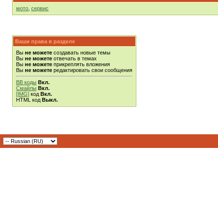
мото
,
сервис
Ваши права в разделе
Вы
не можете
создавать новые темы
Вы
не можете
отвечать в темах
Вы
не можете
прикреплять вложения
Вы
не можете
редактировать свои сообщения
BB коды
Вкл.
Смайлы
Вкл.
[IMG]
код
Вкл.
HTML код
Выкл.