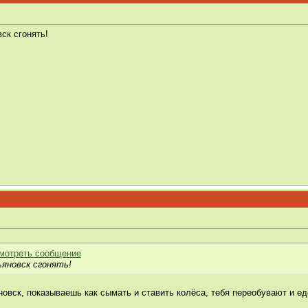
ск сгонять!
ьяновск сгонять!
овск, показываешь как сымать и ставить колёса, тебя переобувают и е