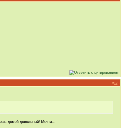
#
12
дешь домой довольный! Мечта...