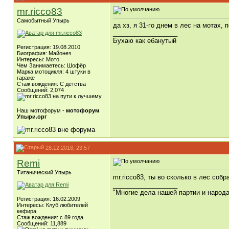
mr.ricco83
Самобытный Упырь
да хз, я 31-го днем в лес на мотах,
__________________
Бухаю как ебанутый
Регистрация: 19.08.2010
Биография: Майонез
Интересы: Мото
Чем Занимаетесь: Шофёр
Марка мотоцикля: 4 штуки в
гараже
Стаж вождения: C детства
Сообщений: 2,074
Наш мотофорум -
мотофорум
Упыри.орг
28.12.2018, 23:57
Remi
Титанический Упырь
mr.ricco83, ты во сколько в лес со
__________________
"Многие дела нашей партии и народ
Регистрация: 16.02.2009
Интересы: Клуб любителей
кефира
Стаж вождения: с 89 года
Сообщений: 11,889