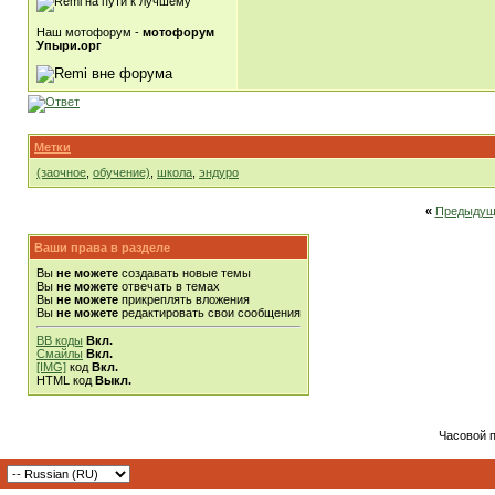
Наш мотофорум -
мотофорум
Упыри.орг
Метки
(заочное
,
обучение)
,
школа
,
эндуро
«
Предыдущ
Ваши права в разделе
Вы
не можете
создавать новые темы
Вы
не можете
отвечать в темах
Вы
не можете
прикреплять вложения
Вы
не можете
редактировать свои сообщения
BB коды
Вкл.
Смайлы
Вкл.
[IMG]
код
Вкл.
HTML код
Выкл.
Часовой 