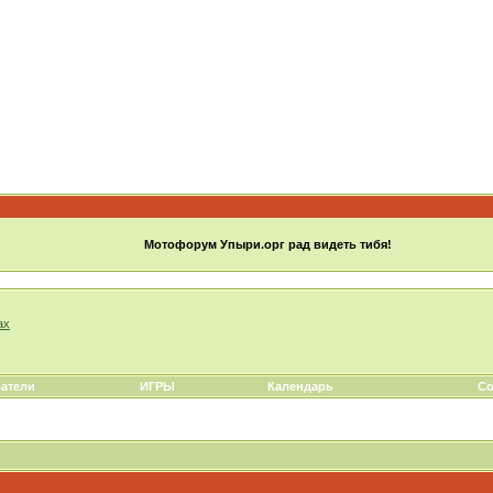
Мотофорум Упыри.орг рад видеть тибя!
ах
атели
ИГРЫ
Календарь
Со