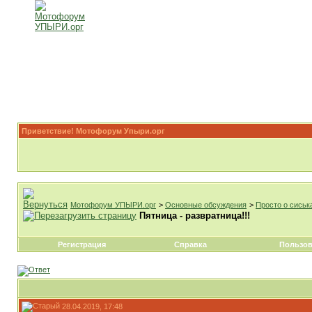
Приветствие! Мотофорум Упыри.орг
Мотофорум УПЫРИ.орг
>
Основные обсуждения
>
Просто о сиськ
Пятница - развратница!!!
Регистрация
Справка
Пользов
28.04.2019, 17:48