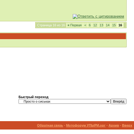
Страница 16 из 16
«
Первая
<
6
12
13
14
15
16
Быстрый переход
Обратная связь
-
Мотофорум УПЫРИ.орг
-
Архив
-
Вверх