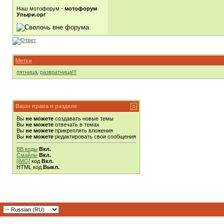
Наш мотофорум -
мотофорум
Упыри.орг
Метки
пятница
,
развратница!!!
Ваши права в разделе
Вы
не можете
создавать новые темы
Вы
не можете
отвечать в темах
Вы
не можете
прикреплять вложения
Вы
не можете
редактировать свои сообщения
BB коды
Вкл.
Смайлы
Вкл.
[IMG]
код
Вкл.
HTML код
Выкл.