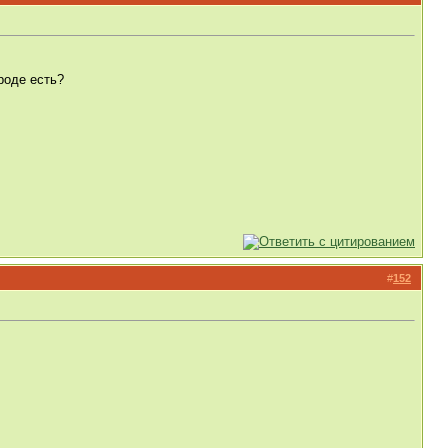
роде есть?
#
152