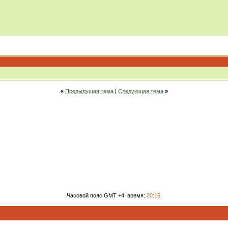
«
Предыдущая тема
|
Следующая тема
»
Часовой пояс GMT +4, время:
20:16
.