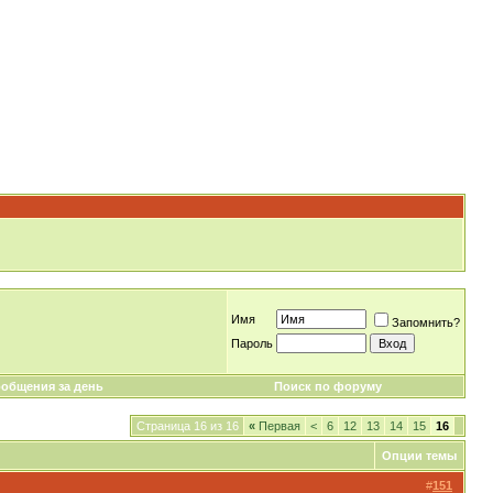
Имя
Запомнить?
Пароль
общения за день
Поиск по форуму
Страница 16 из 16
«
Первая
<
6
12
13
14
15
16
Опции темы
#
151