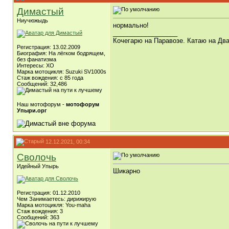
Димастый
Ниучюжыдь
нормально!
__________________
Кочегарю на Паравозе. Катаю на Два
Регистрация: 13.02.2009
Биография: На лёгком бодрящем,
без фанатизма
Интересы: ХО
Марка мотоцикля: Suzuki SV1000s
Стаж вождения: с 85 года
Сообщений: 32,486
Наш мотофорум -
мотофорум
Упыри.орг
12.12.2021, 00:34
Сволочь
Идейный Упырь
Шикарно
Регистрация: 01.12.2010
Чем Занимаетесь: дирижирую
Марка мотоцикля: You-maha
Стаж вождения: 3
Сообщений: 363