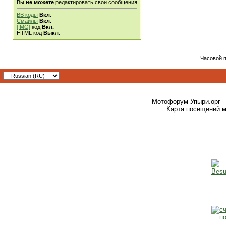
Вы
не можете
редактировать свои сообщения
BB коды
Вкл.
Смайлы
Вкл.
[IMG]
код
Вкл.
HTML код
Выкл.
Часовой 
Мотофорум Упыри.орг -
Карта посещений м