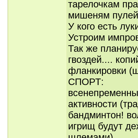
тарелочкам пра
мишеням пулей
У кого есть лук
Устроим импро
Так же планиру
гвоздей.... коп
фланкировки (ш
СПОРТ:
всенепременны
активности (тр
бандминтон! во
игрищ будут де
шлемами)