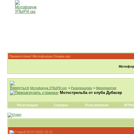
Приветствие! Мотофорум Упыри.орг
Мотофору
Мотофорум УПЫРИ.орг
>
Развлекалово
>
Мероприятия
Мотострельба от клуба Дубасер
Регистрация
Справка
Пользователи
ИГРЫ
20.07.2022, 01:11