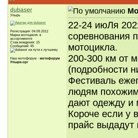
dubaser
Мо
Упырь
22-24 июЛя 202
Регистрация: 04.09.2012
соревнования п
Марка мотоцикля: в
ассортименте
Стаж вождения: 15
мотоцикла.
Сообщений: 45
200-300 км от 
Наш мотофорум -
мотофорум
Упыри.орг
(подробности н
Фестиваль еже
людям похожим 
дают одежду и 
Короче если у в
прайс выдадут 