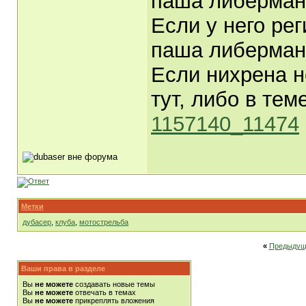
паша либерман
Если у него ре
паша либерма
Если нихрена н
тут, либо в те
1157140_11474
Метки
дубасер
,
клуба
,
мотострельба
«
Предыдущ
Ваши права в разделе
Вы
не можете
создавать новые темы
Вы
не можете
отвечать в темах
Вы
не можете
прикреплять вложения