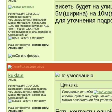
Упырь
висеть будет на ули
5м(ширина) на 10м(
Регистрация: 03.05.2010
Интересы: работа
для уточнения подр
Чем Занимаетесь: журналист
Марка мотоцикля: honda CBR
1000 RR fireblade; kawasaki KLX
450 R; suzuki GSX-r 400
Стаж вождения: с 1991 примерно
Сообщений: 10
Наш мотофорум -
мотофорум
Упыри.орг
18.05.2010, 23:25
kukla.s
Упырь
Цитата:
Регистрация: 01.04.2009
Биография: реальная подруга
Сообщение от
неОн
Чем Занимаетесь: дизайнер
Марка мотоцикля: нажопница
висеть будет на улице. макет 
Сообщений: 16
можно созвониться для уточне
Наш мотофорум -
мотофорум
Есть контакты одн
Упыри.орг