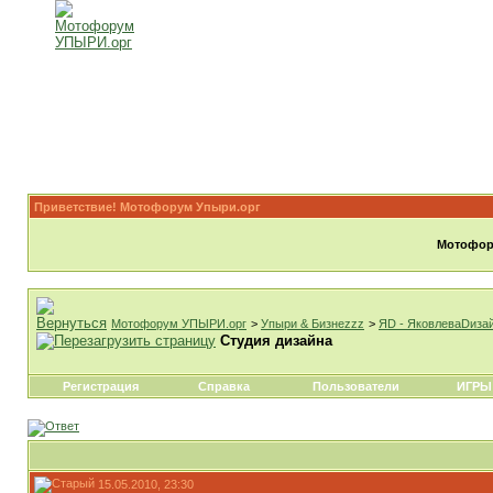
Приветствие! Мотофорум Упыри.орг
Мотофору
Мотофорум УПЫРИ.орг
>
Упыри & Бизнеzzz
>
ЯD - ЯковлеваDиза
Студия дизайна
Регистрация
Справка
Пользователи
ИГРЫ
15.05.2010, 23:30