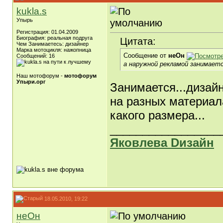
kukla.s
Упырь
Регистрация: 01.04.2009
Биография: реальная подруга
Цитата:
Чем Занимаетесь: дизайнер
Марка мотоцикля: нажопница
Сообщение от
неОн
Сообщений: 16
а наружной рекламой занимаетс
Наш мотофорум -
мотофорум
Упыри.орг
Занимается...дизайн
на разных материала
какого размера...
_________________
Яковлева Dизайн
18.05.2010, 19:22
неОн