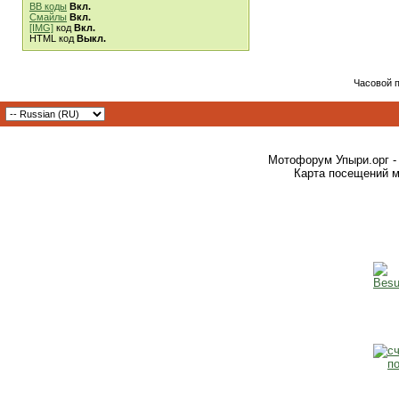
BB коды
Вкл.
Смайлы
Вкл.
[IMG]
код
Вкл.
HTML код
Выкл.
Часовой 
Мотофорум Упыри.орг -
Карта посещений м