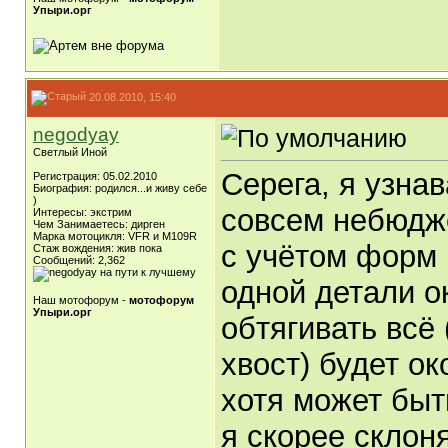
Упыри.орг
20.08.2010, 15:40
negodyay
Светлый Иной
Серега, я узнав
Регистрация: 05.02.2010
Биография: родился...и живу себе
)
совсем небюдже
Интересы: экстрим
Чем Занимаетесь: дирген
Марка мотоцикля: VFR и M109R
с учётом форм
Стаж вождения: жив пока
Сообщений: 2,362
одной детали о
Наш мотофорум -
мотофорум
Упыри.орг
обтягивать всё 
хвост) будет ок
хотя может быт
я скорее склоня