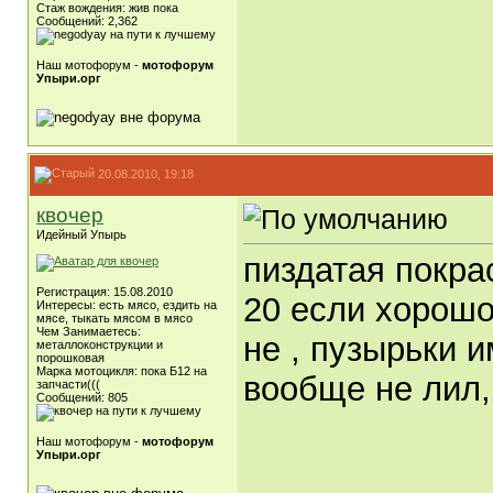
Стаж вождения: жив пока
Сообщений: 2,362
Наш мотофорум -
мотофорум
Упыри.орг
20.08.2010, 19:18
квочер
Идейный Упырь
пиздатая покрас
Регистрация: 15.08.2010
20 если хорошо
Интересы: есть мясо, ездить на
мясе, тыкать мясом в мясо
Чем Занимаетесь:
не , пузырьки 
металлоконструкции и
порошковая
Марка мотоцикля: пока Б12 на
вообще не лил,
запчасти(((
Сообщений: 805
Наш мотофорум -
мотофорум
Упыри.орг