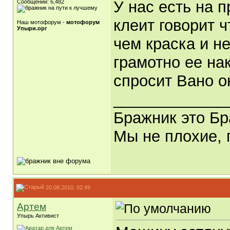
У нас есть на 
Сообщений: 6,482
клеит говорит 
Наш мотофорум -
мотофорум
Упыри.орг
чем краска и н
грамотно ее на
спросит Вано о
_____________
Бражник это Б
Мы не плохие,
20.08.2010, 02:49
Артем
Упырь Активист