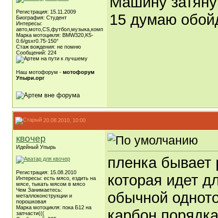
Машину затянут
Регистрация: 15.11.2009
15 думаю обой
Биография: Студент
Интересы:
авто,мото,CS,футбол,музыка,комп
Марка мотоцикля: BMW320,K5-
0.6/gsxr0.75-150°
Стаж вождения: не помню
Сообщений: 224
Наш мотофорум -
мотофорум
Упыри.орг
20.08.2010, 10:00
квочер
Идейный Упырь
пленка бывает 
Регистрация: 15.08.2010
которая идет дл
Интересы: есть мясо, ездить на
мясе, тыкать мясом в мясо
Чем Занимаетесь:
обычной одното
металлоконструкции и
порошковая
Марка мотоцикля: пока Б12 на
карбон порядка
запчасти(((