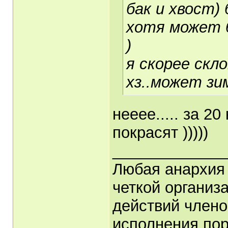
бак и хвост)
хотя может 
)
я скорее скл
хз..может зи
нееее..... за 2
покрасят )))))
_____________
Любая анархия 
четкой организ
действий члено
исполнения пор