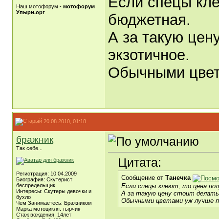
Если спецы кле
Наш мотофорум -
мотофорум
Упыри.орг
бюджетная.
А за такую цену
экзотичное.
Обычными цвет
20.08.2010, 01:18
бражник
Так себе...
Цитата:
Регистрация: 10.04.2009
Сообщение от
Танечка
Биография: Скутерист
Если спецы клеют, то цена по
беспредельщик
Интересы: Скутеры девочки и
А за такую цену стоит делать
бухло
Обычными цветами уж лучше п
Чем Занимаетесь: Бражником
Марка мотоцикля: тырчик
Стаж вождения: 14лет