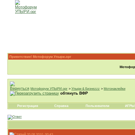
Приветствие! Мотофорум Упыри.орг
Мотофору
Мотофорум УПЫРИ.орг
>
Упыри & Бизнеzzz
>
Мотонаклейки
обтянуть ВФР
Регистрация
Справка
Пользователи
ИГРЫ
20.08.2010, 00:43