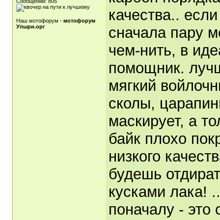
Сообщений: 805
качества.. есл
Наш мотофорум -
мотофорум
Упыри.орг
сначала пару м
чем-нить, в ид
помощник. лучш
мягкий войлочн
сколы, царапин
маскирует, а то
байк плохо покр
низкого качеств
будешь отдират
кусками лака! .
поначалу - это