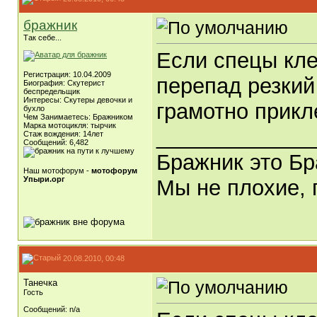
бражник
Так себе...
Если спецы кле
Регистрация: 10.04.2009
перепад резкий
Биография: Скутерист
беспредельщик
Интересы: Скутеры девочки и
грамотно прик
бухло
Чем Занимаетесь: Бражником
Марка мотоцикля: тырчик
_____________
Стаж вождения: 14лет
Сообщений: 6,482
Бражник это Б
Наш мотофорум -
мотофорум
Упыри.орг
Мы не плохие,
20.08.2010, 00:48
Танечка
Гость
Сообщений: n/a