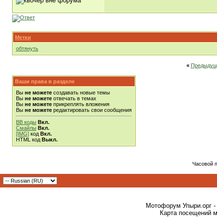
Метки
обтянуть
«
Предыдущ
Ваши права в разделе
Вы
не можете
создавать новые темы
Вы
не можете
отвечать в темах
Вы
не можете
прикреплять вложения
Вы
не можете
редактировать свои сообщения
BB коды
Вкл.
Смайлы
Вкл.
[IMG]
код
Вкл.
HTML код
Выкл.
Часовой 
Мотофорум Упыри.орг -
Карта посещений м