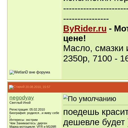
----------------------
----------------
ByRider.ru
- Мо
цене!
Масло, смазки
2350р, 7100 - 1
20.08.2010, 15:57
negodyay
Светлый Иной
поедешь красит
Регистрация: 05.02.2010
Биография: родился...и живу себе
)
дешевле будет )
Интересы: экстрим
Чем Занимаетесь: дирген
Марка мотоцикля: VFR и M109R