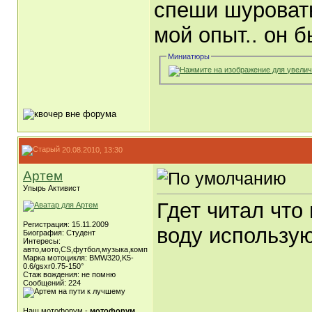
спеши шуроват
мой опыт.. он 
Миниатюры
20.08.2010, 13:30
Артем
Упырь Активист
Гдет читал что
Регистрация: 15.11.2009
воду использу
Биография: Студент
Интересы:
авто,мото,CS,футбол,музыка,комп
Марка мотоцикля: BMW320,K5-
0.6/gsxr0.75-150°
Стаж вождения: не помню
Сообщений: 224
Наш мотофорум -
мотофорум