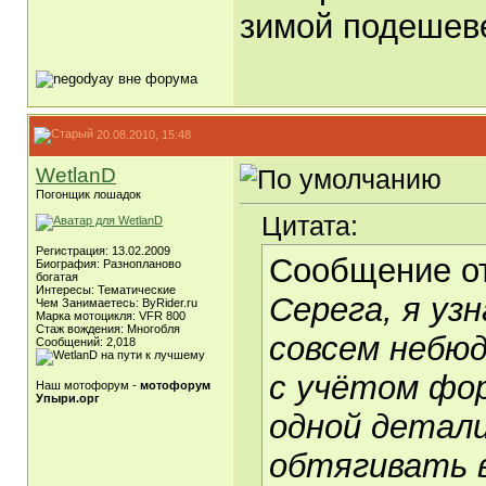
зимой подешеве
20.08.2010, 15:48
WetlanD
Погонщик лошадок
Цитата:
Регистрация: 13.02.2009
Сообщение о
Биография: Разнопланово
богатая
Интересы: Тематические
Серега, я узн
Чем Занимаетесь: ByRider.ru
Марка мотоцикля: VFR 800
Стаж вождения: Многобля
совсем небю
Сообщений: 2,018
с учётом фо
Наш мотофорум -
мотофорум
Упыри.орг
одной детали
обтягивать в