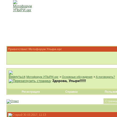
Приветствие! Мотофорум Упыри.орг
Мотофорум УПЫРИ.орг
>
Основные обсуждения
>
А поговорить?
Здорова, Упыри!!!!!!
Регистрация
Справка
Пользов
Страница
30.03.2017, 11:13