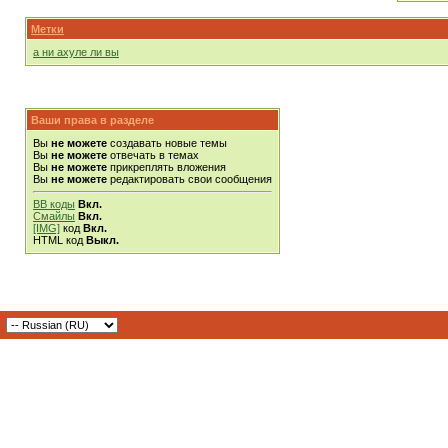
Метки
а ни ахуле ли вы
Ваши права в разделе
Вы
не можете
создавать новые темы
Вы
не можете
отвечать в темах
Вы
не можете
прикреплять вложения
Вы
не можете
редактировать свои сообщения
BB коды
Вкл.
Смайлы
Вкл.
[IMG]
код
Вкл.
HTML код
Выкл.