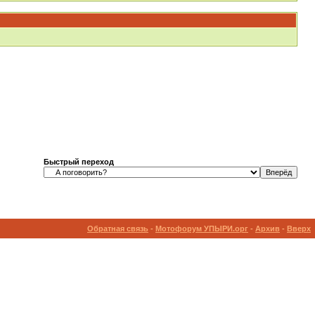
Быстрый переход
Обратная связь
-
Мотофорум УПЫРИ.орг
-
Архив
-
Вверх