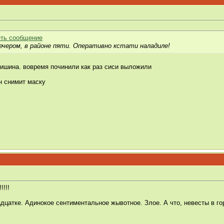
вечером, в районе пяти. Оперативно кстати наладиле!
тишина.
вовремя починили как раз сиси выложили
он снимит маску
!!!!
дцатке. Адинокое сентиментальное жывотное. Злое. А что, невесты в го