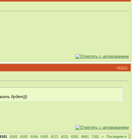
#
61610
авить будет)))
6161
6162
6163
6164
6165
6171
6211
6261
6661
7161
>
Последняя
»