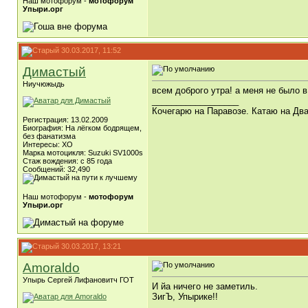
Наш мотофорум -
мотофорум
Упыри.орг
30.03.2017, 11:52
Димастый
Ниучюжыдь
всем доброго утра! а меня не было в
__________________
Кочегарю на Паравозе. Катаю на Два
Регистрация: 13.02.2009
Биография: На лёгком бодрящем,
без фанатизма
Интересы: ХО
Марка мотоцикля: Suzuki SV1000s
Стаж вождения: с 85 года
Сообщений: 32,490
Наш мотофорум -
мотофорум
Упыри.орг
30.03.2017, 13:21
Amoraldo
Упырь Сергей Лифановитч ГОТ
И йа ничего не заметиль.
ЗигЪ, Упырике!!
__________________