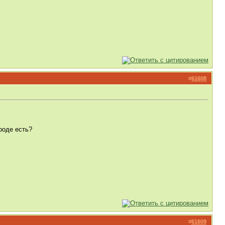
#
61608
роде есть?
#
61609