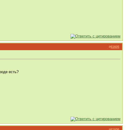
#
61605
роде есть?
#
61606