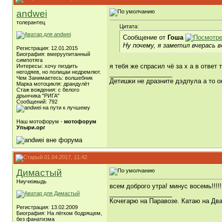
andwei
толерантец
Цитата:
Сообщение от
Гоша
Ну почему, я заметил вчерась 
Регистрация: 12.01.2015
Биография: вмеруупитанный
симпотяга
я тебя же спрасил чё за х а в ответ 
Интересы: хочу пиздить
негодяев, но полицаи недремлют.
__________________
Чем Занимаетесь: волшебник
Детишки не дразните дэдпула а то 
Марка мотоцикля: драндулёт
Стаж вождения: с белого
дрынчика "РИГА"
Сообщений: 792
Наш мотофорум -
мотофорум
Упыри.орг
01.04.2017, 11:42
Димастый
Ниучюжыдь
всем доброго утра! минус восемь!!!!!!
__________________
Кочегарю на Паравозе. Катаю на Два
Регистрация: 13.02.2009
Биография: На лёгком бодрящем,
без фанатизма