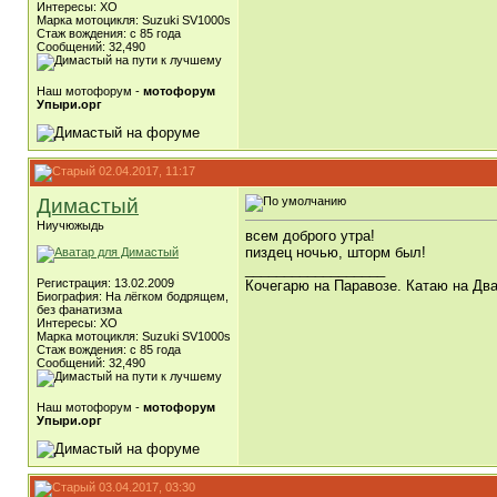
Интересы: ХО
Марка мотоцикля: Suzuki SV1000s
Стаж вождения: с 85 года
Сообщений: 32,490
Наш мотофорум -
мотофорум
Упыри.орг
02.04.2017, 11:17
Димастый
Ниучюжыдь
всем доброго утра!
пиздец ночью, шторм был!
__________________
Регистрация: 13.02.2009
Кочегарю на Паравозе. Катаю на Два
Биография: На лёгком бодрящем,
без фанатизма
Интересы: ХО
Марка мотоцикля: Suzuki SV1000s
Стаж вождения: с 85 года
Сообщений: 32,490
Наш мотофорум -
мотофорум
Упыри.орг
03.04.2017, 03:30