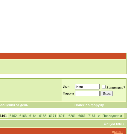
Имя
Запомнить?
Пароль
общения за день
Поиск по форуму
6161
6162
6163
6164
6165
6171
6211
6261
6661
7161
>
Последняя
»
Опции темы
#
61601