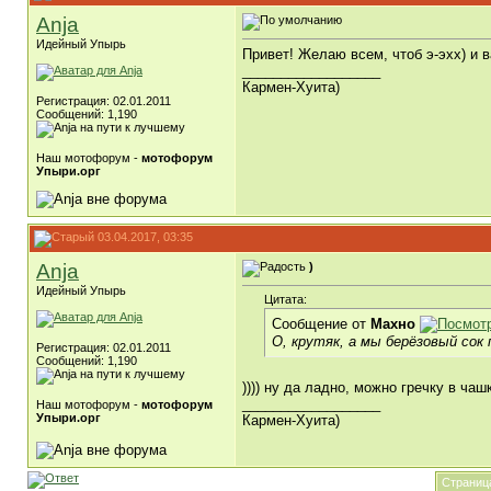
Anja
Идейный Упырь
Привет! Желаю всем, чтоб э-эхх) и 
__________________
Кармен-Хуита)
Регистрация: 02.01.2011
Сообщений: 1,190
Наш мотофорум -
мотофорум
Упыри.орг
03.04.2017, 03:35
Anja
)
Идейный Упырь
Цитата:
Сообщение от
Махно
О, крутяк, а мы берёзовый сок
Регистрация: 02.01.2011
Сообщений: 1,190
)))) ну да ладно, можно гречку в чаш
__________________
Наш мотофорум -
мотофорум
Упыри.орг
Кармен-Хуита)
Страница