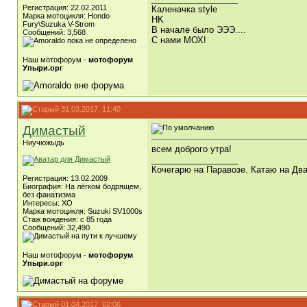
Регистрация: 22.02.2011
Каленачка style
Марка мотоцикля: Hondo
HK
Fury\Suzuka V-Strom
В начале было ЭЭЭ....
Сообщений: 3,568
С нами МОХ!
Наш мотофорум -
мотофорум
Упыри.орг
31.03.2017, 11:40
Димастый
Ниучюжыдь
всем доброго утра!
__________________
Кочегарю на Паравозе. Катаю на Два
Регистрация: 13.02.2009
Биография: На лёгком бодрящем,
без фанатизма
Интересы: ХО
Марка мотоцикля: Suzuki SV1000s
Стаж вождения: с 85 года
Сообщений: 32,490
Наш мотофорум -
мотофорум
Упыри.орг
01.04.2017, 02:06