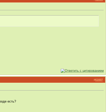
#
61607
роде есть?