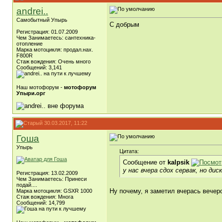
andrei..
Самобытный Упырь
С добрым
Регистрация: 01.07.2009
Чем Занимаетесь: сантехника-
отопление
Марка мотоцикля: продал.нах.
F800R
Стаж вождения: Очень много
Сообщений: 3,141
Наш мотофорум -
мотофорум
Упыри.орг
30.03.2017, 11:22
Гоша
Упырь
Цитата:
Сообщение от
kalpsik
у нас вчера сдох сервак, но ди
Регистрация: 13.02.2009
Чем Занимаетесь: Принеси
подай....
Ну почему, я заметил вчерась вечер
Марка мотоцикля: GSXR 1000
Стаж вождения: Многа
Сообщений: 14,799