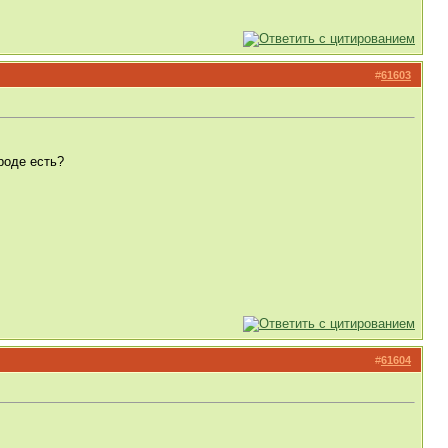
#
61603
роде есть?
#
61604