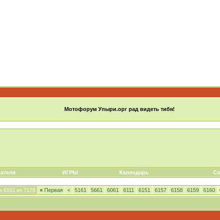
Мотофорум Упыри.орг рад видеть тибя!
атели
ИГРЫ
Календарь
Со
 6161 из 7178
«
Первая
<
5161
5661
6061
6111
6151
6157
6158
6159
6160