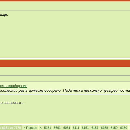
ваще.
 последний раз в армейке собирали. Нада тожа несколько пузырей пост
ке заваривать.
 6161 из 7178
«
Первая
<
5161
5661
6061
6111
6151
6157
6158
6159
6160