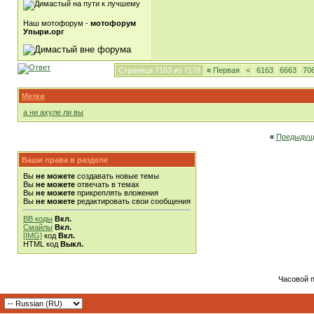
Наш мотофорум -
мотофорум
Упыри.орг
Страница 7163 из 7178
«
Первая
<
6163
6663
70
Метки
а ни ахуле ли вы
«
Предыдущ
Ваши права в разделе
Вы
не можете
создавать новые темы
Вы
не можете
отвечать в темах
Вы
не можете
прикреплять вложения
Вы
не можете
редактировать свои сообщения
BB коды
Вкл.
Смайлы
Вкл.
[IMG]
код
Вкл.
HTML код
Выкл.
Часовой 