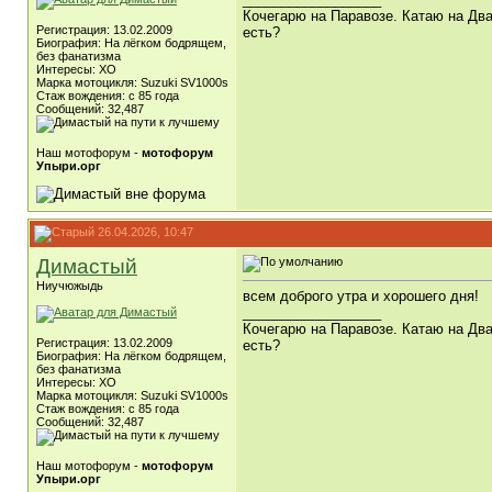
Кочегарю на Паравозе. Катаю на Два
Регистрация: 13.02.2009
есть?
Биография: На лёгком бодрящем,
без фанатизма
Интересы: ХО
Марка мотоцикля: Suzuki SV1000s
Стаж вождения: с 85 года
Сообщений: 32,487
Наш мотофорум -
мотофорум
Упыри.орг
26.04.2026, 10:47
Димастый
Ниучюжыдь
всем доброго утра и хорошего дня!
__________________
Кочегарю на Паравозе. Катаю на Два
Регистрация: 13.02.2009
есть?
Биография: На лёгком бодрящем,
без фанатизма
Интересы: ХО
Марка мотоцикля: Suzuki SV1000s
Стаж вождения: с 85 года
Сообщений: 32,487
Наш мотофорум -
мотофорум
Упыри.орг