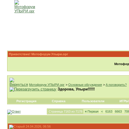
Приветствие! Мотофорум Упыри.орг
Мотофору
Мотофорум УПЫРИ.орг
>
Основные обсуждения
>
А поговорить?
Здорова, Упыри!!!!!!
Регистрация
Справка
Пользователи
ИГРЫ
Страница 7163 из 7178
«
Первая
<
6163
6663
70
24.04.2026, 06:56