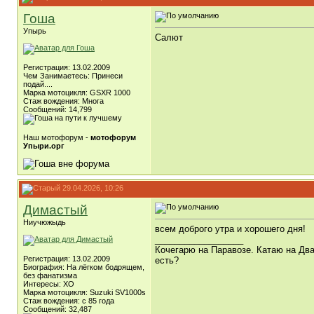
Гоша
Упырь
Салют
Регистрация: 13.02.2009
Чем Занимаетесь: Принеси
подай....
Марка мотоцикля: GSXR 1000
Стаж вождения: Многа
Сообщений: 14,799
Наш мотофорум -
мотофорум
Упыри.орг
29.04.2026, 10:26
Димастый
Ниучюжыдь
всем доброго утра и хорошего дня!
__________________
Кочегарю на Паравозе. Катаю на Два
Регистрация: 13.02.2009
есть?
Биография: На лёгком бодрящем,
без фанатизма
Интересы: ХО
Марка мотоцикля: Suzuki SV1000s
Стаж вождения: с 85 года
Сообщений: 32,487