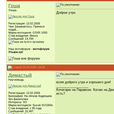
Гоша
Упырь
Доброе утро
Регистрация: 13.02.2009
Чем Занимаетесь: Принеси
подай....
Марка мотоцикля: GSXR 1000
Стаж вождения: Многа
Сообщений: 14,799
Наш мотофорум -
мотофорум
Упыри.орг
24.04.2026, 10:26
Димастый
Ниучюжыдь
всем доброго утра и хорошего дня!
__________________
Кочегарю на Паравозе. Катаю на Два
Регистрация: 13.02.2009
есть?
Биография: На лёгком бодрящем,
без фанатизма
Интересы: ХО
Марка мотоцикля: Suzuki SV1000s
Стаж вождения: с 85 года
Сообщений: 32,487