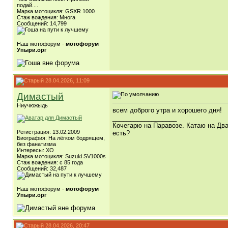
подай....
Марка мотоцикля: GSXR 1000
Стаж вождения: Многа
Сообщений: 14,799
Наш мотофорум -
мотофорум
Упыри.орг
28.04.2026, 11:09
Димастый
Ниучюжыдь
всем доброго утра и хорошего дня!
__________________
Кочегарю на Паравозе. Катаю на Два
Регистрация: 13.02.2009
есть?
Биография: На лёгком бодрящем,
без фанатизма
Интересы: ХО
Марка мотоцикля: Suzuki SV1000s
Стаж вождения: с 85 года
Сообщений: 32,487
Наш мотофорум -
мотофорум
Упыри.орг
28.04.2026, 20:47