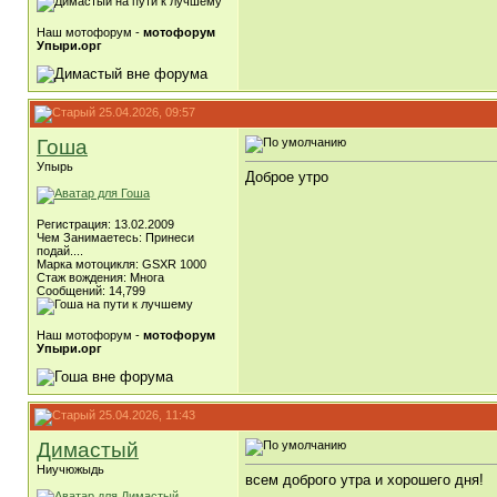
Наш мотофорум -
мотофорум
Упыри.орг
25.04.2026, 09:57
Гоша
Упырь
Доброе утро
Регистрация: 13.02.2009
Чем Занимаетесь: Принеси
подай....
Марка мотоцикля: GSXR 1000
Стаж вождения: Многа
Сообщений: 14,799
Наш мотофорум -
мотофорум
Упыри.орг
25.04.2026, 11:43
Димастый
Ниучюжыдь
всем доброго утра и хорошего дня!
__________________