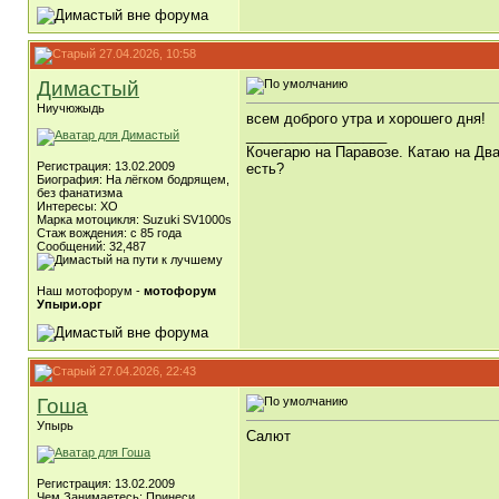
27.04.2026, 10:58
Димастый
Ниучюжыдь
всем доброго утра и хорошего дня!
__________________
Кочегарю на Паравозе. Катаю на Два
Регистрация: 13.02.2009
есть?
Биография: На лёгком бодрящем,
без фанатизма
Интересы: ХО
Марка мотоцикля: Suzuki SV1000s
Стаж вождения: с 85 года
Сообщений: 32,487
Наш мотофорум -
мотофорум
Упыри.орг
27.04.2026, 22:43
Гоша
Упырь
Салют
Регистрация: 13.02.2009
Чем Занимаетесь: Принеси