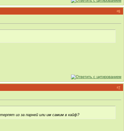
#
6
#
7
 терпят из за парней или им самим в кайф?