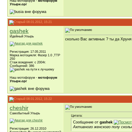
Наш мотофорум -
мотофорум
Упыри.орг
08.01.2012, 15:21
gashek
Идейный Упырь
сколько Вас активных ? ты да Хруня
Регистрация: 17.05.2011
Марка мотоцикля: Фазер 1.0 ,ТТР
250
Стаж вождения: с 2004г.
Сообщений: 386
Наш мотофорум -
мотофорум
Упыри.орг
08.01.2012, 15:22
cheshir
Самобытный Упырь
Цитата:
Сообщение от
gashek
Активного женского полу скольк
Регистрация: 26.12.2010