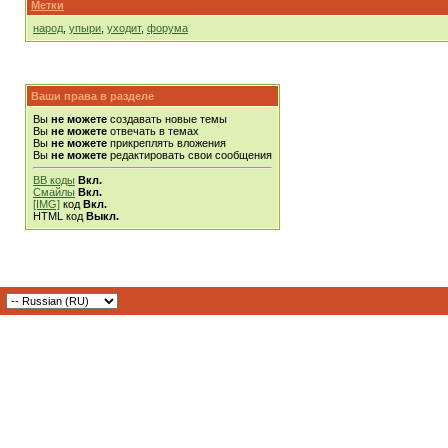
Метки
народ
,
упыри
,
уходит
,
форума
Ваши права в разделе
Вы
не можете
создавать новые темы
Вы
не можете
отвечать в темах
Вы
не можете
прикреплять вложения
Вы
не можете
редактировать свои сообщения
BB коды
Вкл.
Смайлы
Вкл.
[IMG]
код
Вкл.
HTML код
Выкл.