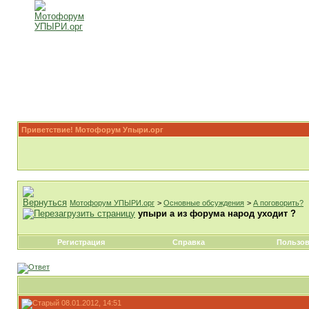
Приветствие! Мотофорум Упыри.орг
Мотофорум УПЫРИ.орг
>
Основные обсуждения
>
А поговорить?
упыри а из форума народ уходит ?
Регистрация
Справка
Пользов
08.01.2012, 14:51