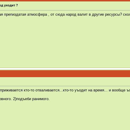
од уходит ?
я препиздатая атмосфера , от сюда народ валит в другие ресурсы? ско
 приживается кто-то отваливается...кто-то уъодит на время... и вообще 
вного. 2)подъеби ранимого.