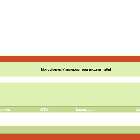
Мотофорум Упыри.орг рад видеть тибя!
атели
ИГРЫ
Календарь
Со