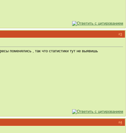
#
3
тересы поменялись , так что статистики тут не выявишь
#
4