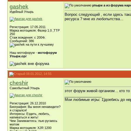
gashek
упыри а из форума нар
Идейный Упырь
Вопрос следующий , если здесь така
ресурса ? мне из любопытства...
Регистрация: 17.05.2011
Марка мотоцикля: Фазер 1.0 ,ТТР
250
Стаж вождения: с 2004г.
Сообщений: 386
Наш мотофорум -
мотофорум
Упыри.орг
08.01.2012, 14:55
cheshir
Самобытный Упырь
этот форум живой организм... кто то
__________________
Мои любимые игры: 1)доебись до нер
Регистрация: 26.12.2010
Биография: Вы меня ненавидите?
я старался!
Интересы: Ездить, любить,
напиваться и жить!
Чем Занимаетесь: пью ругаюсь
матом
Марка мотоцикля: XJR 1200