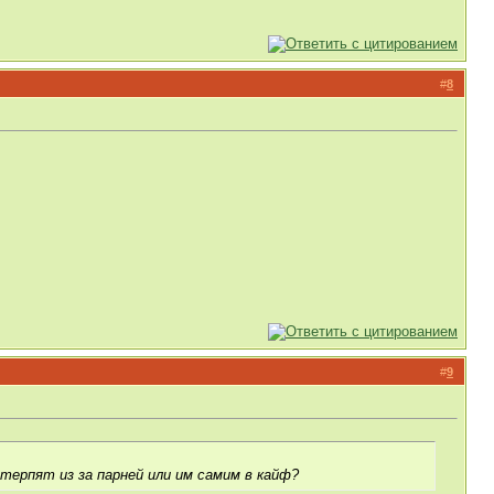
#
8
#
9
 терпят из за парней или им самим в кайф?