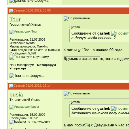
08.01.2012, 15:06
Tour
Громогласный Упырь
Цитата:
Сообщение от
gashek
а форум когда основан ?
Регистрация: 21.07.2009
Интересы: бухло
Марка мотоцикля: ПанЧик
в пятницу 13го...в начале 09 года...
Стаж вождения: 13 лет на машине
Сообщений: 5,698
__________________
Друзьями остаются те, кого с года
Наш мотофорум -
мотофорум
Упыри.орг
08.01.2012, 15:14
busia
Титанический Упырь
Цитата:
Сообщение от
gashek
Активного женского полу скольк
Регистрация: 15.02.2009
Сообщений: 10,352
а нам пофиг)))) с Девушками у нас в