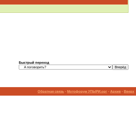
Быстрый переход
Обратная связь
-
Мотофорум УПЫРИ.орг
-
Архив
-
Вверх