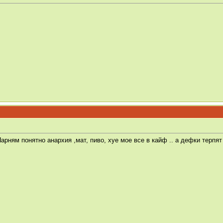
арням понятно анархия ,мат, пиво, хуе мое все в кайф .. а дефки терпя