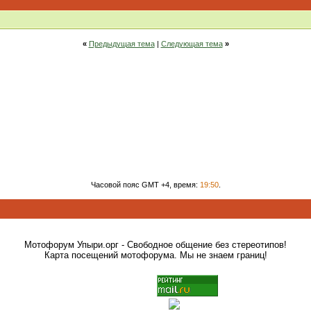
«
Предыдущая тема
|
Следующая тема
»
Часовой пояс GMT +4, время:
19:50
.
Мотофорум Упыри.орг - Свободное общение без стереотипов!
Карта посещений мотофорума. Мы не знаем границ!