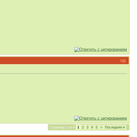
#
10
Страница 1 из 6
1
2
3
4
5
>
Последняя
»