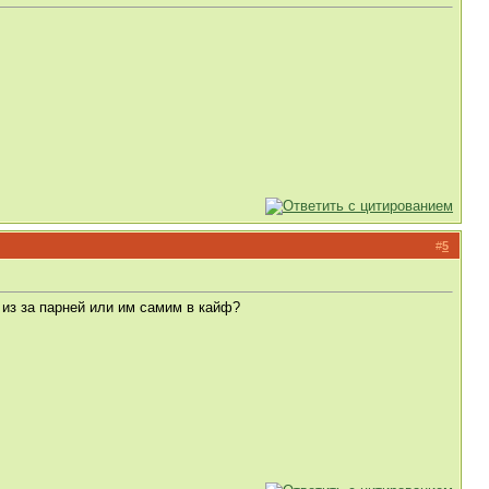
#
5
т из за парней или им самим в кайф?