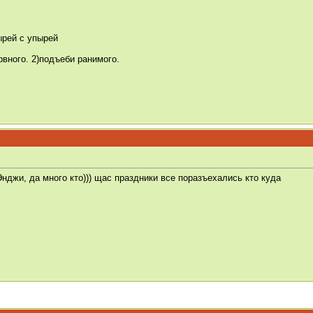
ырей с упырей
вного. 2)подъеби ранимого.
нджи, да много кто))) щас праздники все поразъехались кто куда