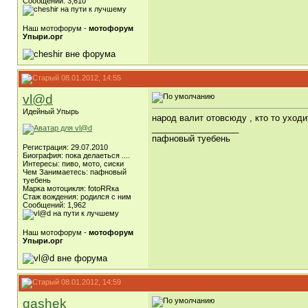
Сообщений: 3,610
Наш мотофорум -
мотофорум
Упыри.орг
08.01.2012, 14:55
vl@d
Идейный Упырь
народ валит отовсюду , кто то уходи
__________________
пафновый туебень
Регистрация: 29.07.2010
Биография: пока делаеться ....
Интересы: пиво, мото, сиски
Чем Занимаетесь: пафновый
туебень
Марка мотоцикля: fotoRRка
Стаж вождения: родился с ним
Сообщений: 1,962
Наш мотофорум -
мотофорум
Упыри.орг
08.01.2012, 14:59
gashek