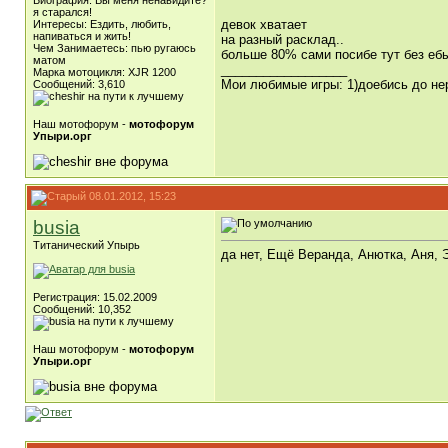
Биография: Вы меня ненавидите?
я старался!
девок хватает
Интересы: Ездить, любить,
напиваться и жить!
на разный расклад..
Чем Занимаетесь: пью ругаюсь
больше 80% сами посибе тут без еб
матом
__________________
Марка мотоцикля: XJR 1200
Мои любимые игры: 1)доебись до нер
Сообщений: 3,610
Наш мотофорум -
мотофорум
Упыри.орг
08.01.2012, 15:23
busia
Титанический Упырь
да нет, Ещё Веранда, Анютка, Аня, Э
Регистрация: 15.02.2009
Сообщений: 10,352
Наш мотофорум -
мотофорум
Упыри.орг