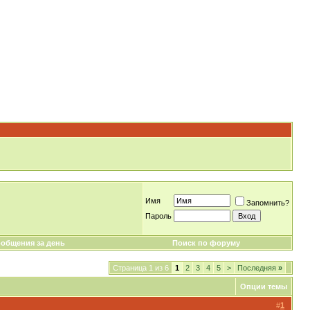
Имя
Запомнить?
Пароль
общения за день
Поиск по форуму
Страница 1 из 6
1
2
3
4
5
>
Последняя
»
Опции темы
#
1