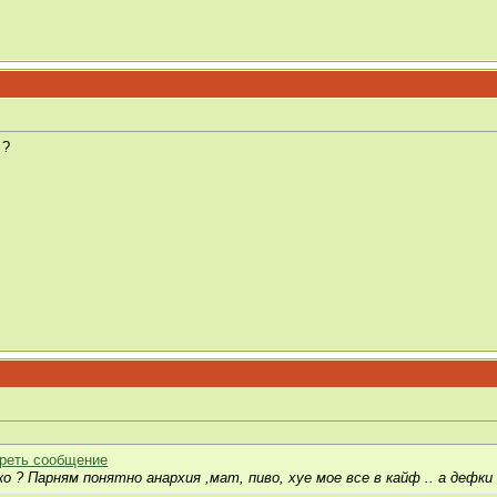
 ?
о ? Парням понятно анархия ,мат, пиво, хуе мое все в кайф .. а дефки