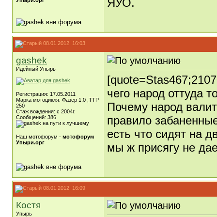
ЯУО.
Упыри.орг
08.01.2012, 16:03
gashek
Идейный Упырь
[quote=Stas467;2107
чего народ оттуда т
Регистрация: 17.05.2011
Марка мотоцикля: Фазер 1.0 ,ТТР
Почему народ валит 
250
Стаж вождения: с 2004г.
правило забаненные.
Сообщений: 386
есть что сидят на д
Наш мотофорум -
мотофорум
Упыри.орг
мы ж присягу не дае
08.01.2012, 16:09
Костя
Упырь