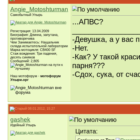
Angie_Motoshturman
Самобытный Упырь
...АПВС?
________________
Регистрация: 13.04.2009
Биография: Длинна, запутана,
-Девушка, а у вас 
противоречива
Чем Занимаетесь: Нащальник
-Нет.
склада испытательной лаборатории
Марка мотоцикля: CB400 SF
Стаж вождения: Три падения,
-Как? У такой крас
десять синяков
Сообщений: 2,805
парня???
-Сдох, сука, от счас
Наш мотофорум -
мотофорум
Упыри.орг
08.01.2012, 15:27
gashek
Идейный Упырь
Цитата: