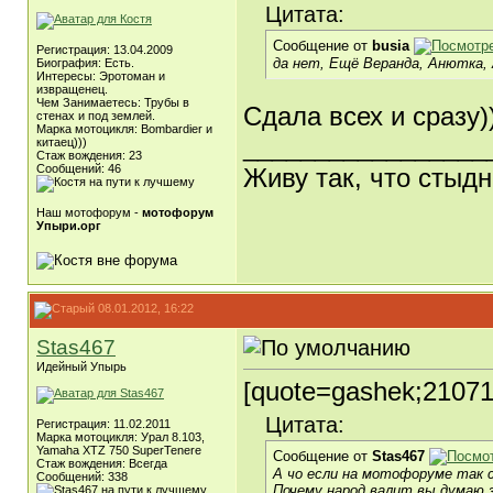
Цитата:
Сообщение от
busia
Регистрация: 13.04.2009
да нет, Ещё Веранда, Анютка, А
Биография: Есть.
Интересы: Эротоман и
извращенец.
Чем Занимаетесь: Трубы в
Сдала всех и сразу))
стенах и под землей.
Марка мотоцикля: Bombardier и
_________________
китаец)))
Стаж вождения: 23
Сообщений: 46
Живу так, что стыдн
Наш мотофорум -
мотофорум
Упыри.орг
08.01.2012, 16:22
Stas467
Идейный Упырь
[quote=gashek;21071
Цитата:
Регистрация: 11.02.2011
Марка мотоцикля: Урал 8.103,
Yamaha XTZ 750 SuperTenere
Сообщение от
Stas467
Стаж вождения: Всегда
А чо если на мотофоруме так 
Сообщений: 338
Почему народ валит вы думаю 