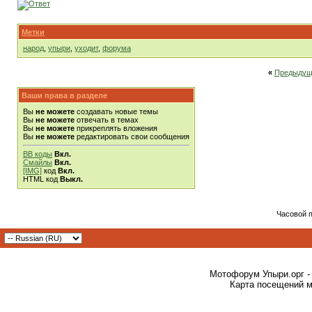
Метки
народ
,
упыри
,
уходит
,
форума
«
Предыдущ
Ваши права в разделе
Вы
не можете
создавать новые темы
Вы
не можете
отвечать в темах
Вы
не можете
прикреплять вложения
Вы
не можете
редактировать свои сообщения
BB коды
Вкл.
Смайлы
Вкл.
[IMG]
код
Вкл.
HTML код
Выкл.
Часовой 
Мотофорум Упыри.орг -
Карта посещений м