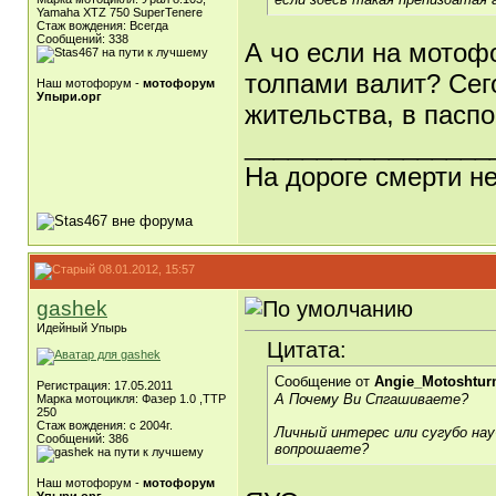
Yamaha XTZ 750 SuperTenere
Стаж вождения: Всегда
Сообщений: 338
А чо если на мотофо
толпами валит? Сего
Наш мотофорум -
мотофорум
Упыри.орг
жительства, в паспо
_________________
На дороге смерти н
08.01.2012, 15:57
gashek
Идейный Упырь
Цитата:
Сообщение от
Angie_Motoshtu
Регистрация: 17.05.2011
А Почему Ви Спгашиваете?
Марка мотоцикля: Фазер 1.0 ,ТТР
250
Стаж вождения: с 2004г.
Личный интерес или сугубо н
Сообщений: 386
вопрошаете?
Наш мотофорум -
мотофорум