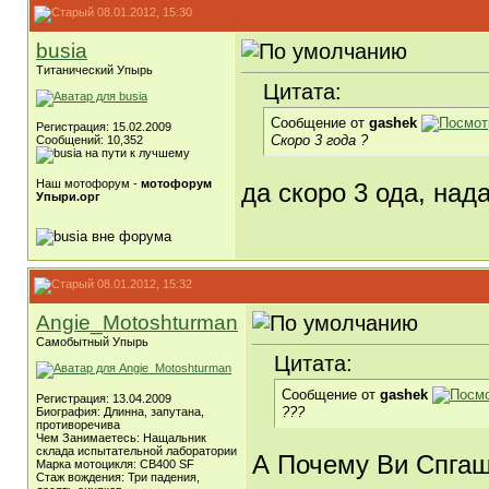
08.01.2012, 15:30
busia
Титанический Упырь
Цитата:
Сообщение от
gashek
Регистрация: 15.02.2009
Скоро 3 года ?
Сообщений: 10,352
Наш мотофорум -
мотофорум
да скоро 3 ода, над
Упыри.орг
08.01.2012, 15:32
Angie_Motoshturman
Самобытный Упырь
Цитата:
Сообщение от
gashek
Регистрация: 13.04.2009
???
Биография: Длинна, запутана,
противоречива
Чем Занимаетесь: Нащальник
склада испытательной лаборатории
А Почему Ви Спга
Марка мотоцикля: CB400 SF
Стаж вождения: Три падения,