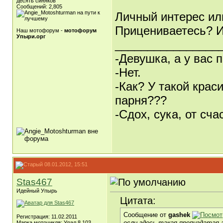
десять синяков
Сообщений: 2,805
Личный интерес ил
Прицениваетесь? И
Наш мотофорум -
мотофорум
Упыри.орг
________________
-Девушка, а у вас 
-Нет.
-Как? У такой крас
парня???
-Сдох, сука, от счас
08.01.2012, 15:51
Stas467
Идейный Упырь
Цитата:
Сообщение от
gashek
Регистрация: 11.02.2011
если здесь такая препиздатая 
Марка мотоцикля: Урал 8.103,