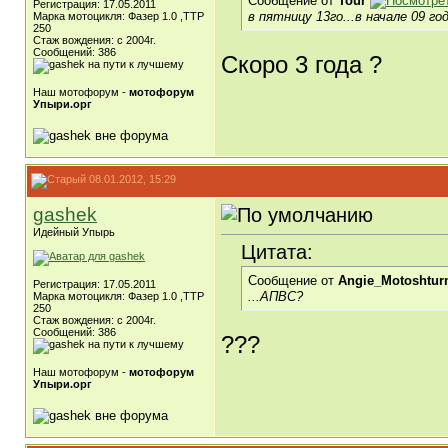
Сообщение от
Tour
Регистрация: 17.05.2011
в пятницу 13го...в начале 09 год
Марка мотоцикля: Фазер 1.0 ,ТТР
250
Стаж вождения: с 2004г.
Сообщений: 386
Скоро 3 года ?
Наш мотофорум -
мотофорум
Упыри.орг
08.01.2012, 15:29
gashek
Идейный Упырь
Цитата:
Сообщение от
Angie_Motoshtu
Регистрация: 17.05.2011
...АПВС?
Марка мотоцикля: Фазер 1.0 ,ТТР
250
Стаж вождения: с 2004г.
Сообщений: 386
???
Наш мотофорум -
мотофорум
Упыри.орг