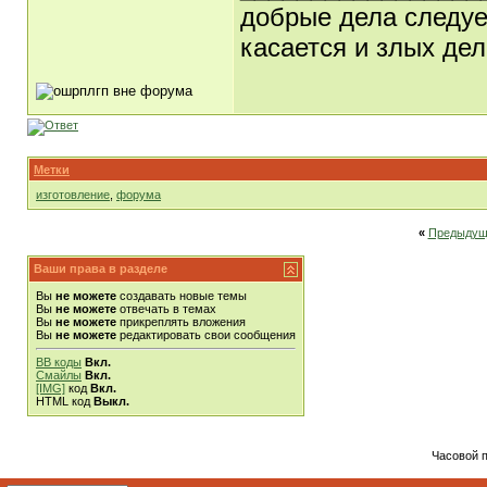
добрые дела следует
касается и злых дел
Метки
изготовление
,
форума
«
Предыдущ
Ваши права в разделе
Вы
не можете
создавать новые темы
Вы
не можете
отвечать в темах
Вы
не можете
прикреплять вложения
Вы
не можете
редактировать свои сообщения
BB коды
Вкл.
Смайлы
Вкл.
[IMG]
код
Вкл.
HTML код
Выкл.
Часовой 