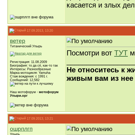
касается и злых дел
17.09.2013, 13:20
ветер
Титанический Упырь
Посмотри вот
ТУТ
м
_________________
Регистрация: 11.08.2009
Биография: то да сё, как-то так
Не относитесь к ж
Интересы: Разнообразные
Марка мотоцикля: Yamuha
живым вам из нее
Стаж вождения: с 1991 г.
Сообщений: 12,582
Наш мотофорум -
мотофорум
Упыри.орг
17.09.2013, 13:21
ошрплгп
Упырь