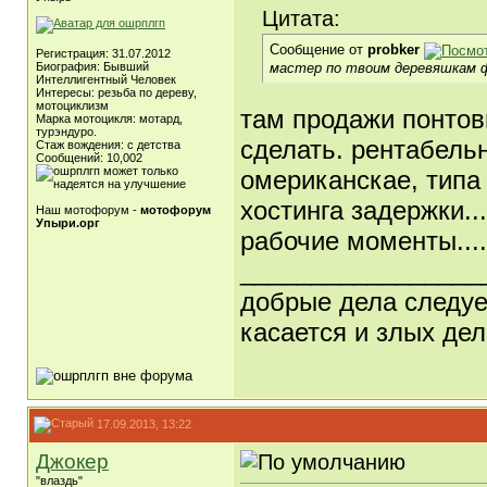
Цитата:
Сообщение от
probker
Регистрация: 31.07.2012
мастер по твоим деревяшкам ф
Биография: Бывший
Интеллигентный Человек
Интересы: резьба по дереву,
мотоциклизм
там продажи понтов
Марка мотоцикля: мотард,
турэндуро.
сделать. рентабель
Стаж вождения: с детства
Сообщений: 10,002
омериканскае, типа 
хостинга задержки...
Наш мотофорум -
мотофорум
Упыри.орг
рабочие моменты....
_________________
добрые дела следует
касается и злых дел
17.09.2013, 13:22
Джокер
"влаздь"