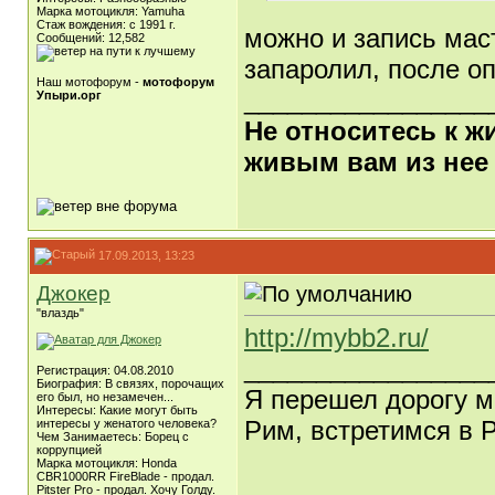
Марка мотоцикля: Yamuha
Стаж вождения: с 1991 г.
можно и запись маст
Сообщений: 12,582
запаролил, после оп
Наш мотофорум -
мотофорум
_________________
Упыри.орг
Не относитесь к ж
живым вам из нее
17.09.2013, 13:23
Джокер
"влаздь"
http://mybb2.ru/
_________________
Регистрация: 04.08.2010
Биография: В связях, порочащих
Я перешел дорогу мн
его был, но незамечен...
Интересы: Какие могут быть
Рим, встретимся в Р
интересы у женатого человека?
Чем Занимаетесь: Борец с
коррупцией
Марка мотоцикля: Honda
CBR1000RR FireBlade - продал.
Pitster Pro - продал. Хочу Голду.