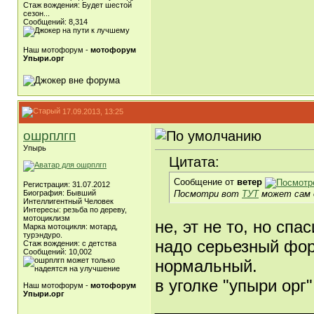
Стаж вождения: Будет шестой
сезон...
Сообщений: 8,314
Наш мотофорум -
мотофорум
Упыри.орг
17.09.2013, 13:25
ошрплгп
Упырь
Цитата:
Сообщение от
ветер
Регистрация: 31.07.2012
Посмотри вот
ТУТ
может сам о
Биография: Бывший
Интеллигентный Человек
Интересы: резьба по дереву,
мотоциклизм
не, эт не то, но спа
Марка мотоцикля: мотард,
турэндуро.
надо серьезный фо
Стаж вождения: с детства
Сообщений: 10,002
нормальный.
в уголке "упыри орг
Наш мотофорум -
мотофорум
Упыри.орг
_________________