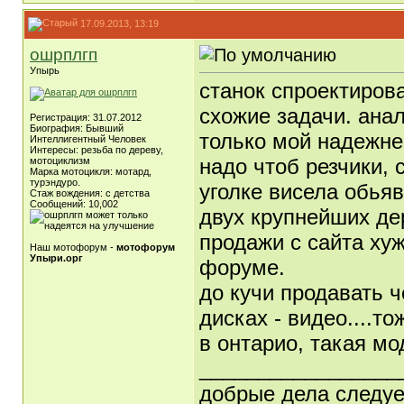
17.09.2013, 13:19
ошрплгп
Упырь
станок спроектирова
схожие задачи. анал
Регистрация: 31.07.2012
Биография: Бывший
только мой надежне
Интеллигентный Человек
Интересы: резьба по дереву,
надо чтоб резчики, 
мотоциклизм
Марка мотоцикля: мотард,
турэндуро.
уголке висела обья
Стаж вождения: с детства
Сообщений: 10,002
двух крупнейших де
продажи с сайта ху
Наш мотофорум -
мотофорум
Упыри.орг
форуме.
до кучи продавать 
дисках - видео....тож
в онтарио, такая мод
_________________
добрые дела следует