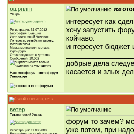
ошрплгп
изгот
Упырь
интересует как сдел
хочу запустить фор
Регистрация: 31.07.2012
Биография: Бывший
койчаво.
Интеллигентный Человек
Интересы: резьба по дереву,
мотоциклизм
интересует бюджет 
Марка мотоцикля: мотард,
турэндуро.
_________________
Стаж вождения: с детства
Сообщений: 10,002
добрые дела следует
касается и злых дел
Наш мотофорум -
мотофорум
Упыри.орг
17.09.2013, 13:13
ветер
Титанический Упырь
форум то зачем? мо
уже потом, при надо
Регистрация: 11.08.2009
Биография: то да сё, как-то так