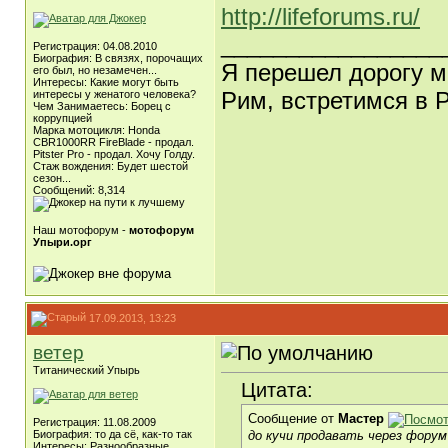
http://lifeforums.ru/
_________________
Регистрация: 04.08.2010
Биография: В связях, порочащих
Я перешел дорогу мн
его был, но незамечен...
Интересы: Какие могут быть
Рим, встретимся в Р
интересы у женатого человека?
Чем Занимаетесь: Борец с
коррупцией
Марка мотоцикля: Honda
CBR1000RR FireBlade - продал.
Pitster Pro - продал. Хочу Голду.
Стаж вождения: Будет шестой
сезон...
Сообщений: 8,314
Наш мотофорум -
мотофорум
Упыри.орг
17.09.2013, 13:23
ветер
Титанический Упырь
Цитата:
Сообщение от
Мастер
Регистрация: 11.08.2009
до кучи продавать через форум 
Биография: то да сё, как-то так
Интересы: Разнообразные