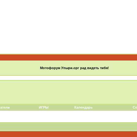
Мотофорум Упыри.орг рад видеть тибя!
атели
ИГРЫ
Календарь
Со