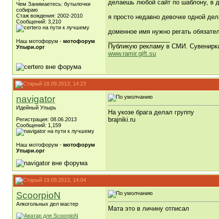
делаешь любой сайт по шаблону, в д
Чем Занимаетесь: бутылочки
собираю
Стаж вождения: 2002-2010
я просто недавно девочке одной дел
Сообщений: 3,210
доменное имя нужно регать обязатель
__________________
Наш мотофорум -
мотофорум
Публикую рекламу в СМИ. Сувенирк
Упыри.орг
www.ramir.gift.su
18.09.2013, 14:23
navigator
Идейный Упырь
На укозе брага делал группу
brajniki.ru
Регистрация: 08.06.2013
Сообщений: 1,159
Наш мотофорум -
мотофорум
Упыри.орг
19.09.2013, 14:04
ScoorpioN
Алкогольных дел мастер
Мата это в личину отписал
__________________