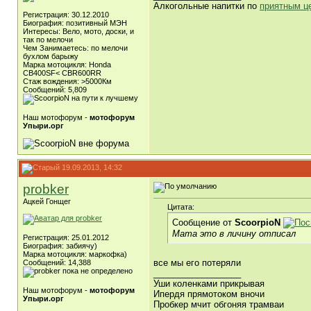
Алкогольные напитки по
приятным ц
Регистрация: 30.12.2010
Биография: позитивный МЭН
Интересы: Вело, мото, доски, и
так по мелочи
Чем Занимаетесь: по мелочи
бухлом барыжу
Марка мотоцикля: Honda
CB400SF< CBR600RR
Стаж вождения: >5000Км
Сообщений: 5,809
Наш мотофорум -
мотофорум
Упыри.орг
19.09.2013, 14:32
probker
Ацкей Гонщег
Цитата:
Сообщение от
ScoorpioN
Мата это в личину отписал
Регистрация: 25.01.2012
Биография: забиячу)
Марка мотоцикля: маркофка)
все мы его потеряли
Сообщений: 14,388
__________________
Уши коленками прикрывая
Наш мотофорум -
мотофорум
Ипердя прямотоком вночи
Упыри.орг
Пробкер мчит обгоняя трамваи