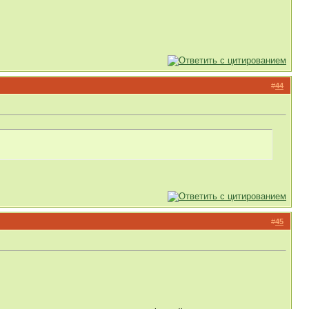
#
44
#
45