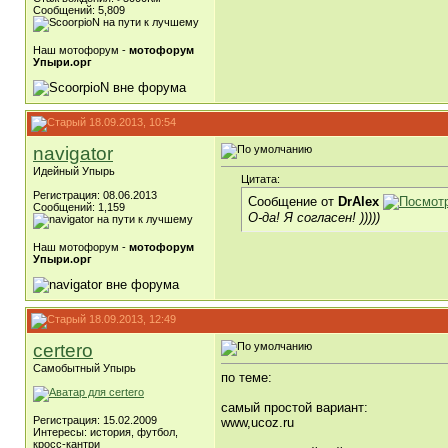
Сообщений: 5,809
Наш мотофорум -
мотофорум
Упыри.орг
18.09.2013, 10:54
navigator
Идейный Упырь
Цитата:
Регистрация: 08.06.2013
Сообщение от
DrAlex
Сообщений: 1,159
О-да! Я согласен! )))))
Наш мотофорум -
мотофорум
Упыри.орг
18.09.2013, 12:49
certero
Самобытный Упырь
по теме:
самый простой вариант:
Регистрация: 15.02.2009
www,ucoz.ru
Интересы: история, футбол,
кросс-кантри