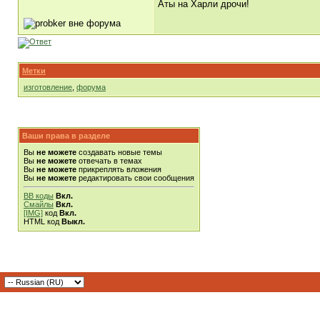
Аты на Харли дрочи!
Метки
изготовление
,
форума
Ваши права в разделе
Вы
не можете
создавать новые темы
Вы
не можете
отвечать в темах
Вы
не можете
прикреплять вложения
Вы
не можете
редактировать свои сообщения
BB коды
Вкл.
Смайлы
Вкл.
[IMG]
код
Вкл.
HTML код
Выкл.