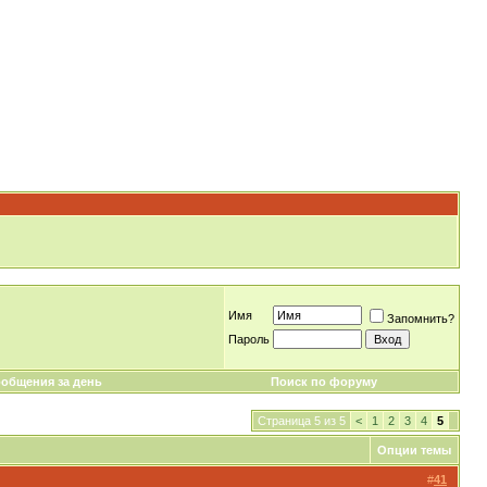
Имя
Запомнить?
Пароль
общения за день
Поиск по форуму
Страница 5 из 5
<
1
2
3
4
5
Опции темы
#
41