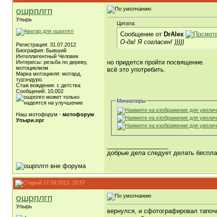
ошрплгп
Упырь
Цитата:
Сообщение от
DrAlex
О-да! Я согласен! )))))
Регистрация: 31.07.2012
Биография: Бывший
Интеллигентный Человек
но придется пройти посвящение.
Интересы: резьба по дереву,
мотоциклизм
всё это употребить.
Марка мотоцикля: мотард,
турэндуро.
Стаж вождения: с детства
Сообщений: 10,002
Миниатюры
Наш мотофорум -
мотофорум
Упыри.орг
__________________
добрые дела следует делать бесплат
17.09.2013, 20:57
ошрплгп
Упырь
вернулся, и сфотографировал тапоч