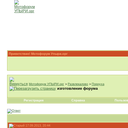
Приветствие! Мотофорум Упыри.орг
Мотофорум УПЫРИ.орг
>
Развлекалово
>
Порнуха
изготовление форума
Регистрация
Справка
Пользов
17.09.2013, 20:44