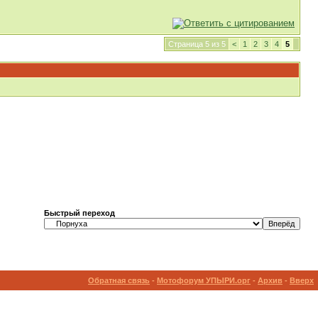
Страница 5 из 5
<
1
2
3
4
5
Быстрый переход
Обратная связь
-
Мотофорум УПЫРИ.орг
-
Архив
-
Вверх