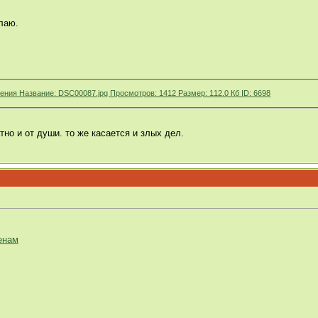
лаю.
но и от души. то же касается и злых дел.
енам