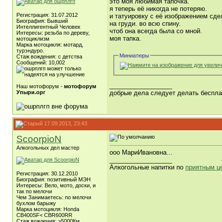
это моя любимая тапочка.
я теперь её никогда не потеряю.
Регистрация: 31.07.2012
и татуировку с её изображением сде
Биография: Бывший
на груди. во всю спину.
Интеллигентный Человек
чтоб она всегда была со мной.
Интересы: резьба по дереву,
моя тапка.
мотоциклизм
Марка мотоцикля: мотард,
турэндуро.
Миниатюры
Стаж вождения: с детства
Сообщений: 10,002
__________________
Наш мотофорум -
мотофорум
Упыри.орг
добрые дела следует делать бесплат
17.09.2013, 23:43
ScoorpioN
Алкогольных дел мастер
ооо МариИвановна...
__________________
Алкогольные напитки по
приятным ц
Регистрация: 30.12.2010
Биография: позитивный МЭН
Интересы: Вело, мото, доски, и
так по мелочи
Чем Занимаетесь: по мелочи
бухлом барыжу
Марка мотоцикля: Honda
CB400SF< CBR600RR
Стаж вождения: >5000Км