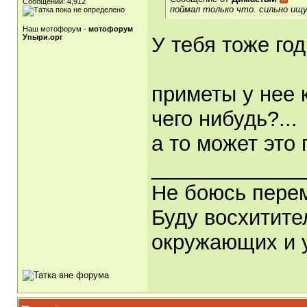
Сообщений: 4,912
поймал только что. сильно ищу
Наш мотофорум -
мотофорум
Упыри.орг
У тебя тоже год
приметы у нее 
чего нибудь?...
а то может это 
_____________
Не боюсь перем
Буду восхитите
окружающих и у