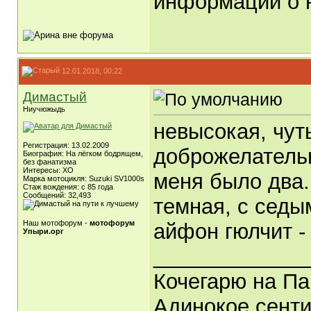
информации о 
12.01.2018, 00:22
Димастый
Ниучюжыдь
невысокая, чут
Регистрация: 13.02.2009
доброжелательна
Биография: На лёгком бодрящем,
без фанатизма
Интересы: ХО
меня было два.
Марка мотоцикля: Suzuki SV1000s
Стаж вождения: с 85 года
Сообщений: 32,493
темная, с седы
Наш мотофорум -
мотофорум
айфон гюлчит - 
Упыри.орг
_____________
Кочегарю на Па
Адинокое сенти