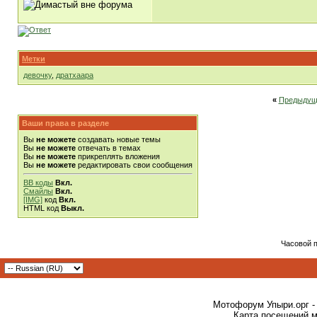
Метки
девочку
,
дратхаара
«
Предыдущ
Ваши права в разделе
Вы
не можете
создавать новые темы
Вы
не можете
отвечать в темах
Вы
не можете
прикреплять вложения
Вы
не можете
редактировать свои сообщения
BB коды
Вкл.
Смайлы
Вкл.
[IMG]
код
Вкл.
HTML код
Выкл.
Часовой 
Мотофорум Упыри.орг -
Карта посещений м