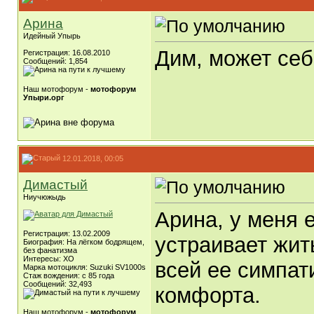
Арина
Идейный Упырь
Дим, может себ
Регистрация: 16.08.2010
Сообщений: 1,854
Наш мотофорум -
мотофорум
Упыри.орг
12.01.2018, 00:05
Димастый
Ниучюжыдь
Арина, у меня 
Регистрация: 13.02.2009
устраивает жить
Биография: На лёгком бодрящем,
без фанатизма
Интересы: ХО
всей ее симпат
Марка мотоцикля: Suzuki SV1000s
Стаж вождения: с 85 года
Сообщений: 32,493
комфорта.
Наш мотофорум -
мотофорум