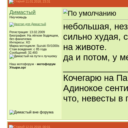
11.01.2018, 23:31
Димастый
Ниучюжыдь
небольшая, нез
Регистрация: 13.02.2009
сильно худая, с
Биография: На лёгком бодрящем,
без фанатизма
Интересы: ХО
на животе.
Марка мотоцикля: Suzuki SV1000s
Стаж вождения: с 85 года
Сообщений: 32,493
да и потом, у м
Наш мотофорум -
мотофорум
_____________
Упыри.орг
Кочегарю на Па
Адинокое сенти
что, невесты в 
12.01.2018, 00:01