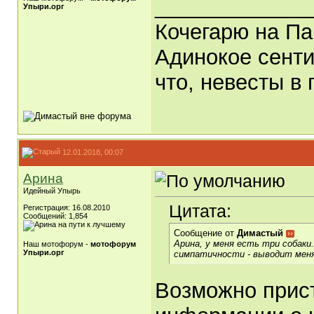
_____________
Упыри.орг
Кочегарю на Па
Адинокое сенти
что, невесты в 
12.01.2018, 00:07
Арина
Идейный Упырь
Цитата:
Регистрация: 16.08.2010
Сообщений: 1,854
Сообщение от
Димастый
Арина, у меня есть три собаки.
Наш мотофорум -
мотофорум
Упыри.орг
симпатичности - выводит меня
Возможно прист