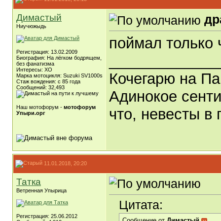
Димастый
др
Ниучюжыдь
поймал только 
Регистрация: 13.02.2009
_____________
Биография: На лёгком бодрящем,
без фанатизма
Интересы: ХО
Кочегарю на Па
Марка мотоцикля: Suzuki SV1000s
Стаж вождения: с 85 года
Сообщений: 32,493
Адинокое сенти
Наш мотофорум -
мотофорум
что, невесты в 
Упыри.орг
11.01.2018, 20:20
Татка
Ветренная Упырица
Цитата:
Регистрация: 25.06.2012
Сообщение от
Димастый