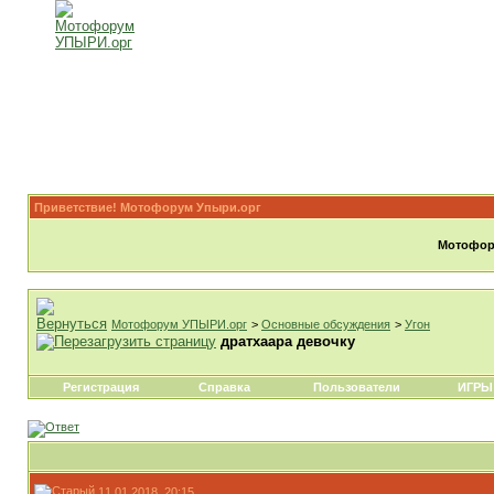
Приветствие! Мотофорум Упыри.орг
Мотофору
Мотофорум УПЫРИ.орг
>
Основные обсуждения
>
Угон
дратхаара девочку
Регистрация
Справка
Пользователи
ИГРЫ
11.01.2018, 20:15