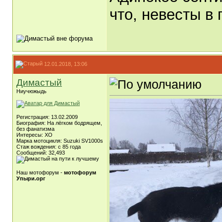
что, невесты в 
12.01.2018, 13:06
Димастый
Ниучюжыдь
Регистрация: 13.02.2009
Биография: На лёгком бодрящем,
без фанатизма
Интересы: ХО
Марка мотоцикля: Suzuki SV1000s
Стаж вождения: с 85 года
Сообщений: 32,493
Наш мотофорум -
мотофорум
Упыри.орг