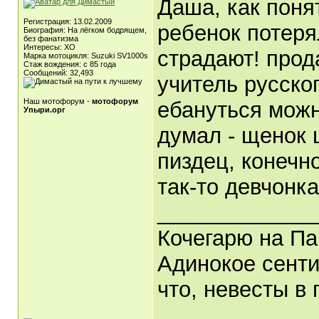
Даша, как поня
Регистрация: 13.02.2009
ребенок потерял
Биография: На лёгком бодрящем,
без фанатизма
Интересы: ХО
страдают! прода
Марка мотоцикля: Suzuki SV1000s
Стаж вождения: с 85 года
Сообщений: 32,493
учитель русского
Наш мотофорум -
мотофорум
ебануться можно
Упыри.орг
думал - щенок 
пиздец, конечно
так-то девчонк
_____________
Кочегарю на Па
Адинокое сенти
что, невесты в 