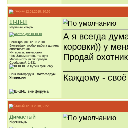
12.01.2018, 20:56
Ш-Ш-Ш
Идейный Упырь
А я всегда дум
Регистрация: 12.03.2010
коровки)) у мен
Биография: любая работа должна
оплачиваться
Интересы: татуировки
Продай охотни
Чем Занимаетесь: танцую
Марка мотоцикля: продан
Сообщений: 1,631
_____________
Наш мотофорум -
мотофорум
Каждому - своё
Упыри.орг
12.01.2018, 21:25
Димастый
Ниучюжыдь