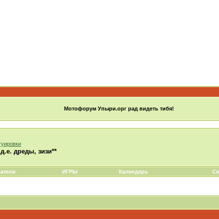
Мотофорум Упыри.орг рад видеть тибя!
туировки
е. дреды, зизи**
атели
ИГРЫ
Календарь
Со