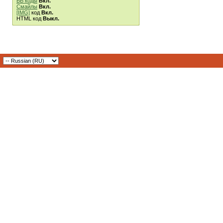
BB коды
Вкл.
Смайлы
Вкл.
[IMG]
код
Вкл.
HTML код
Выкл.