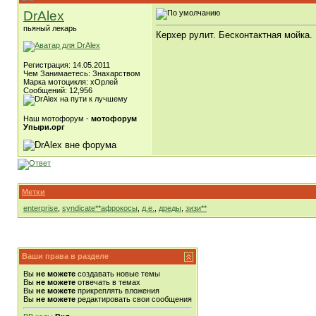
DrAlex
пьяный лекарь
Керхер рулит. Бесконтактная мойка.
Регистрация: 14.05.2011
Чем Занимаетесь: Знахарством
Марка мотоцикля: хОрлей
Сообщений: 12,956
Наш мотофорум -
мотофорум
Упыри.орг
Метки
enterprise
,
syndicate**афрокосы
,
д.е.
,
дреды
,
зизи**
Ваши права в разделе
Вы
не можете
создавать новые темы
Вы
не можете
отвечать в темах
Вы
не можете
прикреплять вложения
Вы
не можете
редактировать свои сообщения