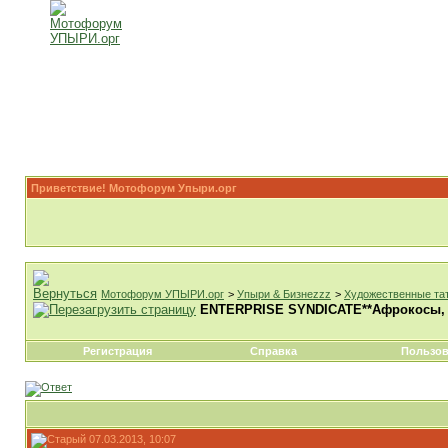
Приветствие! Мотофорум Упыри.орг
Мотофорум УПЫРИ.орг
>
Упыри & Бизнеzzz
>
Художественные та
ENTERPRISE SYNDICATE**Афрокосы, д.
Регистрация
Справка
Пользов
07.03.2013, 10:07