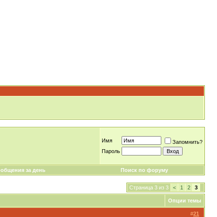
Имя
Запомнить?
Пароль
общения за день
Поиск по форуму
Страница 3 из 3
<
1
2
3
Опции темы
#
21