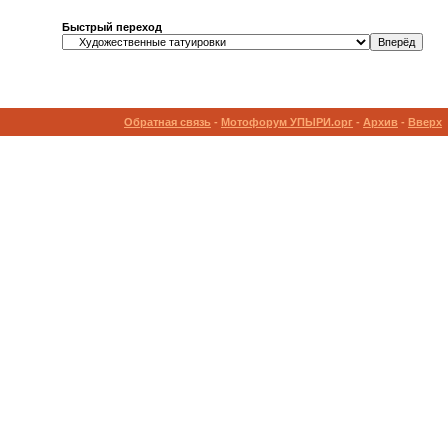
Быстрый переход
Обратная связь
-
Мотофорум УПЫРИ.орг
-
Архив
-
Вверх