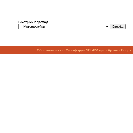
Быстрый переход
Обратная связь
-
Мотофорум УПЫРИ.орг
-
Архив
-
Вверх