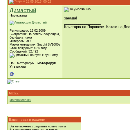
28.05.2015, 00:02
Димастый
Ниучюжыдь
заебца!
__________________
Кочегарю на Паравозе. Катаю на Два
Регистрация: 13.02.2009
Биография: На лёгком бодрящем,
без фанатизма
Интересы: ХО
Марка мотоцикля: Suzuki SV1000s
Стаж вождения: с 85 года
Сообщений: 32,492
Наш мотофорум -
мотофорум
Упыри.орг
Метки
моtонаклее4ки
Ваши права в разделе
Вы
не можете
создавать новые темы
Вы
не можете
отвечать в темах