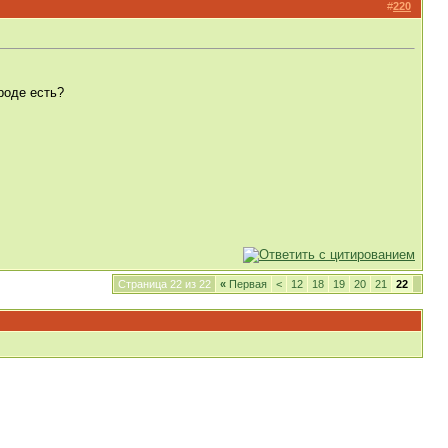
#
220
роде есть?
Страница 22 из 22
«
Первая
<
12
18
19
20
21
22