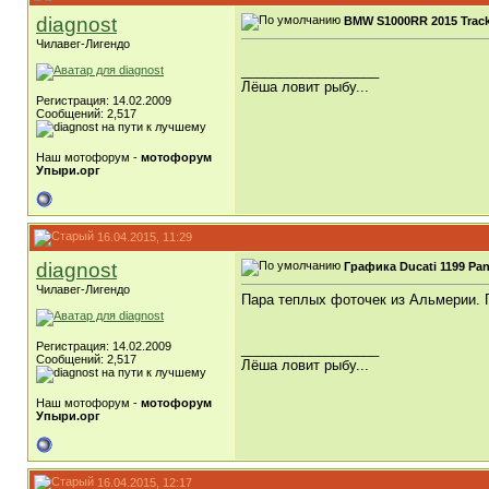
diagnost
BMW S1000RR 2015 Track
Чилавег-Лигендо
__________________
Лёша ловит рыбу...
Регистрация: 14.02.2009
Сообщений: 2,517
Наш мотофорум -
мотофорум
Упыри.орг
16.04.2015, 11:29
diagnost
Графика Ducati 1199 Pan
Чилавег-Лигендо
Пара теплых фоточек из Альмерии. П
Регистрация: 14.02.2009
__________________
Сообщений: 2,517
Лёша ловит рыбу...
Наш мотофорум -
мотофорум
Упыри.орг
16.04.2015, 12:17