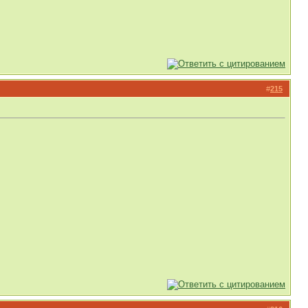
#
215