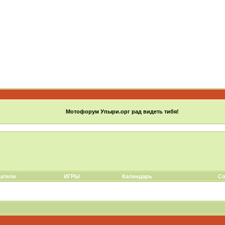
Мотофорум Упыри.орг рад видеть тибя!
атели
ИГРЫ
Календарь
Со