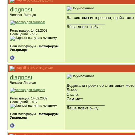
08.05.2015, 20:41
diagnost
Чилавег-Лигендо
Да, система интересная, прайс тоже
__________________
Лёша ловит рыбу...
Регистрация: 14.02.2009
Сообщений: 2,517
Наш мотофорум -
мотофорум
Упыри.орг
08.05.2015, 20:48
diagnost
Чилавег-Лигендо
Доделали проект со стантовым мото
Было:
Стало:
Регистрация: 14.02.2009
Сам мот:
Сообщений: 2,517
__________________
Лёша ловит рыбу...
Наш мотофорум -
мотофорум
Упыри.орг