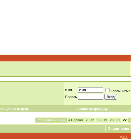
Имя
Запомнить?
Пароль
общения за день
Поиск по форуму
Страница 22 из 22
«
Первая
<
12
18
19
20
21
22
Опции темы
#
211