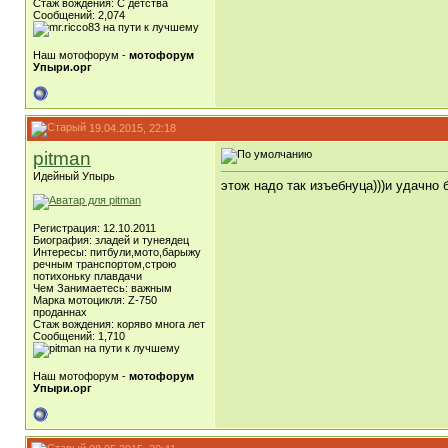
Стаж вождения: C детства
Сообщений: 2,074
Наш мотофорум -
мотофорум
Упыри.орг
19.04.2015, 22:18
pitman
Идейный Упырь
этож надо так изъебнуца)))и удачно 
Регистрация: 12.10.2011
Биография: зладей и тунеядец
Интересы: питбули,мото,барыжу
речным транспортом,строю
потихоньку плавдачи
Чем Занимаетесь: важным
Марка мотоцикля: Z-750
проданнах
Стаж вождения: коряво многа лет
Сообщений: 1,710
Наш мотофорум -
мотофорум
Упыри.орг