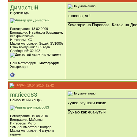
Димастый
Ниучюжыдь
классно, чо!
__________________
Кочегарю на Паравозе. Катаю на Два
Регистрация: 13.02.2009
Биография: На лёгком бодрящем,
без фанатизма
Интересы: ХО
Марка мотоцикля: Suzuki SV1000s
Стаж вождения: с 85 года
Сообщений: 32,492
Наш мотофорум -
мотофорум
Упыри.орг
19.04.2015, 12:42
mr.ricco83
Самобытный Упырь
хуясе глушаки какие
__________________
Бухаю как ебанутый
Регистрация: 19.08.2010
Биография: Майонез
Интересы: Мото
Чем Занимаетесь: Шофёр
Марка мотоцикля: 4 штуки в
гараже