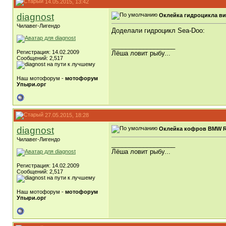
14.05.2015, 13:42
diagnost
Оклейка гидроцикла в
Чилавег-Лигендо
Доделали гидроцикл Sea-Doo:
__________________
Регистрация: 14.02.2009
Лёша ловит рыбу...
Сообщений: 2,517
Наш мотофорум -
мотофорум
Упыри.орг
27.05.2015, 18:28
diagnost
Оклейка кофров BMW R
Чилавег-Лигендо
__________________
Лёша ловит рыбу...
Регистрация: 14.02.2009
Сообщений: 2,517
Наш мотофорум -
мотофорум
Упыри.орг