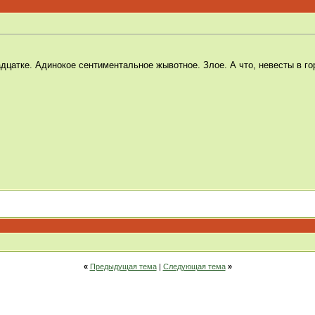
дцатке. Адинокое сентиментальное жывотное. Злое. А что, невесты в го
«
Предыдущая тема
|
Следующая тема
»