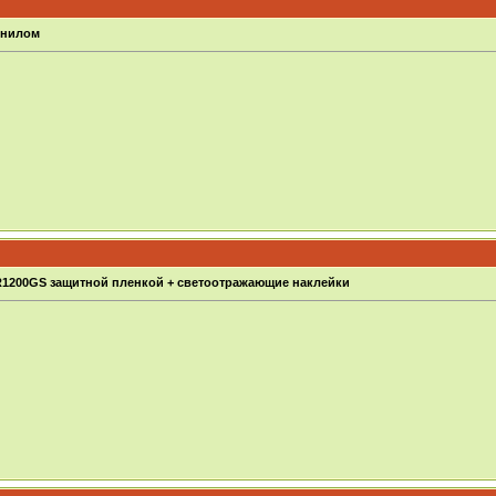
инилом
1200GS защитной пленкой + светоотражающие наклейки