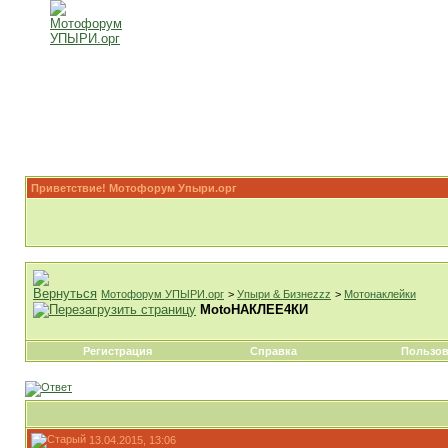
Приветствие! Мотофорум Упыри.орг
Мотофорум УПЫРИ.орг
>
Упыри & Бизнеzzz
>
Мотонаклейки
МоtоНАКЛЕЕ4КИ
Регистрация
Справка
Пользов
13.04.2015, 13:06