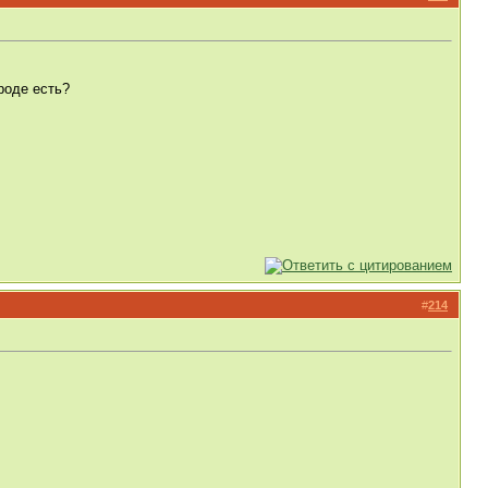
роде есть?
#
214