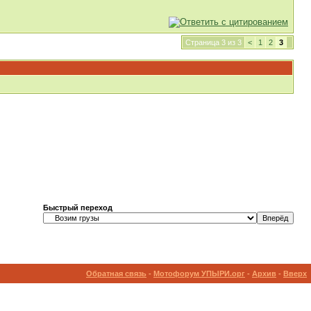
Страница 3 из 3
<
1
2
3
Быстрый переход
Обратная связь
-
Мотофорум УПЫРИ.орг
-
Архив
-
Вверх