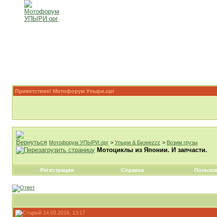
Приветствие! Мотофорум Упыри.орг
Мотофорум УПЫРИ.орг
>
Упыри & Бизнеzzz
>
Возим грузы
Мотоциклы из Японии. И запчасти.
Регистрация
Справка
Пользов
14.03.2016, 13:17