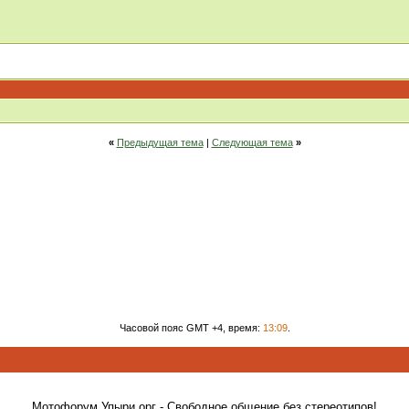
«
Предыдущая тема
|
Следующая тема
»
Часовой пояс GMT +4, время:
13:09
.
Мотофорум Упыри.орг - Свободное общение без стереотипов!