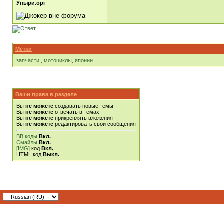
Упыри.орг
Метки
запчасти.
,
мотоциклы
,
японии.
Ваши права в разделе
Вы
не можете
создавать новые темы
Вы
не можете
отвечать в темах
Вы
не можете
прикреплять вложения
Вы
не можете
редактировать свои сообщения
BB коды
Вкл.
Смайлы
Вкл.
[IMG]
код
Вкл.
HTML код
Выкл.