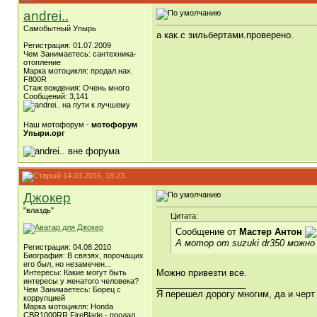
andrei..
Самобытный Упырь
а как.с зильбертами.проверено.
Регистрация: 01.07.2009
Чем Занимаетесь: сантехника-
отопление
Марка мотоцикля: продал.нах.
F800R
Стаж вождения: Очень много
Сообщений: 3,141
Наш мотофорум -
мотофорум
Упыри.орг
14.03.2016, 18:23
Джокер
"влаздь"
Цитата:
Сообщение от
Мастер Антон
А мотор от suzuki dr350 можно
Регистрация: 04.08.2010
Биография: В связях, порочащих
его был, но незамечен...
Можно привезти все.
Интересы: Какие могут быть
интересы у женатого человека?
__________________
Чем Занимаетесь: Борец с
Я перешел дорогу многим, да и черт 
коррупцией
Марка мотоцикля: Honda
CBR1000RR FireBlade - продал.