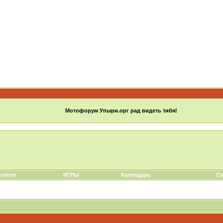
Мотофорум Упыри.орг рад видеть тибя!
атели
ИГРЫ
Календарь
Со