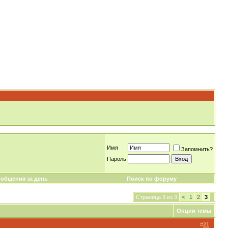
Имя
Запомнить?
Пароль
общения за день
Поиск по форуму
Страница 3 из 3
<
1
2
3
Опции темы
#
21