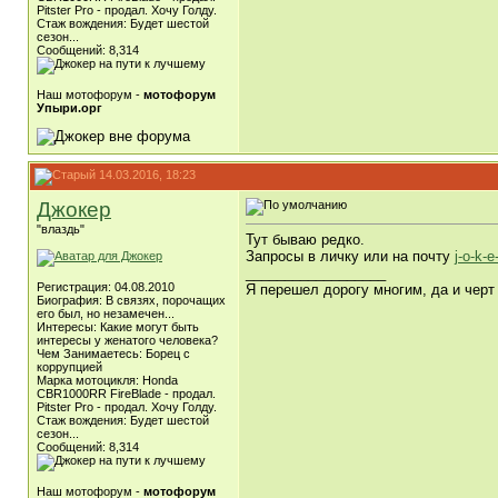
Pitster Pro - продал. Хочу Голду.
Стаж вождения: Будет шестой
сезон...
Сообщений: 8,314
Наш мотофорум -
мотофорум
Упыри.орг
14.03.2016, 18:23
Джокер
"влаздь"
Тут бываю редко.
Запросы в личку или на почту
j-o-k-e
__________________
Регистрация: 04.08.2010
Я перешел дорогу многим, да и черт 
Биография: В связях, порочащих
его был, но незамечен...
Интересы: Какие могут быть
интересы у женатого человека?
Чем Занимаетесь: Борец с
коррупцией
Марка мотоцикля: Honda
CBR1000RR FireBlade - продал.
Pitster Pro - продал. Хочу Голду.
Стаж вождения: Будет шестой
сезон...
Сообщений: 8,314
Наш мотофорум -
мотофорум