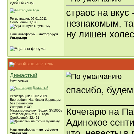
Идейный Упырь
страос на вкус 
Регистрация: 02.01.2011
незнакомым, та
Сообщений: 1,190
ну лишен холес
Наш мотофорум -
мотофорум
Упыри.орг
08.01.2017, 12:04
Димастый
Ниучюжыдь
спасибо, будем
Регистрация: 13.02.2009
_____________
Биография: На лёгком бодрящем,
без фанатизма
Интересы: ХО
Кочегарю на Па
Марка мотоцикля: Suzuki SV1000s
Стаж вождения: с 85 года
Сообщений: 32,491
Адинокое сенти
Наш мотофорум -
мотофорум
что, невесты в 
Упыри.орг