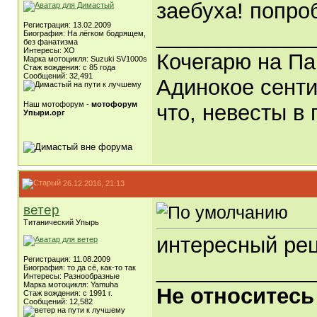
заебуха! попро
Регистрация: 13.02.2009
_____________
Биография: На лёгком бодрящем,
без фанатизма
Интересы: ХО
Кочегарю на Па
Марка мотоцикля: Suzuki SV1000s
Стаж вождения: с 85 года
Сообщений: 32,491
Адинокое сенти
Наш мотофорум -
мотофорум
что, невесты в 
Упыри.орг
26.12.2016, 21:13
ветер
Титанический Упырь
интересный рец
Регистрация: 11.08.2009
_____________
Биография: то да сё, как-то так
Интересы: Разнообразные
Марка мотоцикля: Yamuha
Не относитесь
Стаж вождения: с 1991 г.
Сообщений: 12,582