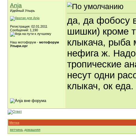
Anja
Идейный Упырь
да, да фобосу 
Регистрация: 02.01.2011
шишки) кроме т
Сообщений: 1,190
клыкача, рыба 
Наш мотофорум -
мотофорум
Упыри.орг
нефига ж. Надо
тропические ан
несут одни рас
клыкач, ок еда.
Метки
ветчина
,
домашняя