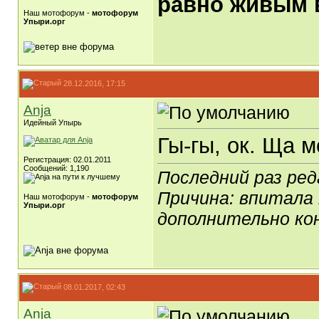
равно живым в
Наш мотофорум -
мотофорум
Упыри.орг
28.12.2016, 17:15
Anja
Идейный Упырь
Гы-гы, ок. Ща м
Регистрация: 02.01.2011
Сообщений: 1,190
Последний раз ред
Причина: впитала 
Наш мотофорум -
мотофорум
Упыри.орг
дополнительно ко
08.01.2017, 02:43
Anja