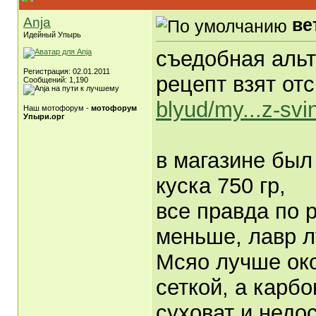
Anja
ве
Идейный Упырь
съедобная альт
Регистрация: 02.01.2011
рецепт взят от
Сообщений: 1,190
blyud/my...z-svi
Наш мотофорум -
мотофорум
Упыри.орг
в магазине был
куска 750 гр,
все правда по 
меньше, лавр л
Мсяо лучше око
сеткой, а карб
суховат и недо