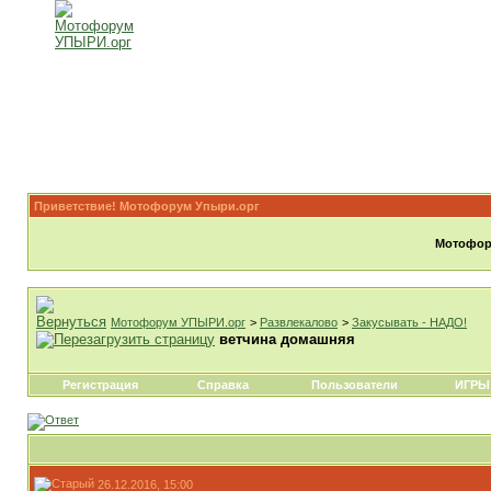
Приветствие! Мотофорум Упыри.орг
Мотофору
Мотофорум УПЫРИ.орг
>
Развлекалово
>
Закусывать - НАДО!
ветчина домашняя
Регистрация
Справка
Пользователи
ИГРЫ
26.12.2016, 15:00