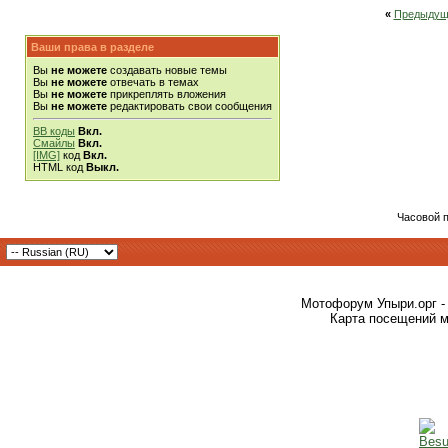
«
Предыдущ
Ваши права в разделе
Вы
не можете
создавать новые темы
Вы
не можете
отвечать в темах
Вы
не можете
прикреплять вложения
Вы
не можете
редактировать свои сообщения
BB коды
Вкл.
Смайлы
Вкл.
[IMG]
код
Вкл.
HTML код
Выкл.
Часовой 
Мотофорум Упыри.орг -
Карта посещений м