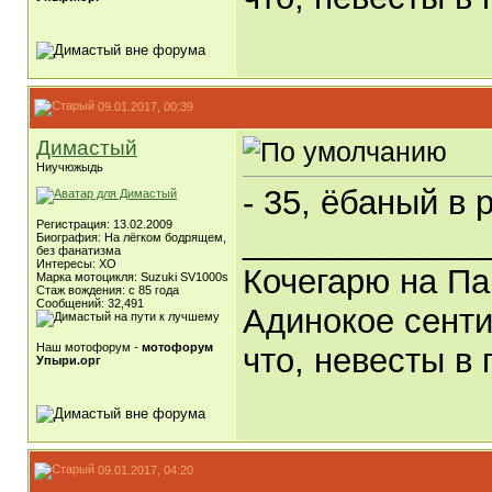
09.01.2017, 00:39
Димастый
Ниучюжыдь
- 35, ёбаный в р
Регистрация: 13.02.2009
_____________
Биография: На лёгком бодрящем,
без фанатизма
Интересы: ХО
Кочегарю на Па
Марка мотоцикля: Suzuki SV1000s
Стаж вождения: с 85 года
Сообщений: 32,491
Адинокое сенти
Наш мотофорум -
мотофорум
что, невесты в 
Упыри.орг
09.01.2017, 04:20