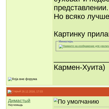
представлении.
Но всяко лучше
Картинку прила
Миниатюры
_____________
Кармен-Хуита)
26.12.2016, 17:03
Димастый
Ниучюжыдь