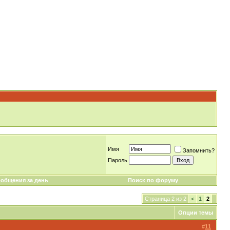
Имя
Запомнить?
Пароль
общения за день
Поиск по форуму
Страница 2 из 2
<
1
2
Опции темы
#
11