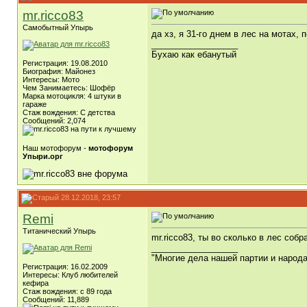
mr.ricco83
Самобытный Упырь
да хз, я 31-го днем в лес на мотах,
__________________
Бухаю как ебанутый
Регистрация: 19.08.2010
Биография: Майонез
Интересы: Мото
Чем Занимаетесь: Шофёр
Марка мотоцикля: 4 штуки в
гараже
Стаж вождения: C детства
Сообщений: 2,074
Наш мотофорум -
мотофорум
Упыри.орг
28.12.2018, 23:57
Remi
Титанический Упырь
mr.ricco83, ты во сколько в лес со
__________________
"Многие дела нашей партии и народ
Регистрация: 16.02.2009
Интересы: Клуб любителей
кефира
Стаж вождения: с 89 года
Сообщений: 11,889