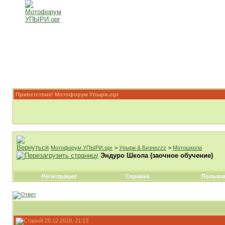
Приветствие! Мотофорум Упыри.орг
Мотофорум УПЫРИ.орг
>
Упыри & Бизнеzzz
>
Мотошкола
Эндуро Школа (заочное обучение)
Регистрация
Справка
Пользов
28.12.2018, 21:13