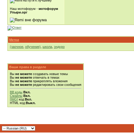
Наш мотофорум -
мотофорум
Упыри.орг
Метки
(заочное
,
обучение)
,
школа
,
эндуро
Ваши права в разделе
Вы
не можете
создавать новые темы
Вы
не можете
отвечать в темах
Вы
не можете
прикреплять вложения
Вы
не можете
редактировать свои сообщения
BB коды
Вкл.
Смайлы
Вкл.
[IMG]
код
Вкл.
HTML код
Выкл.