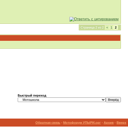
Страница 2 из 2
<
1
2
Быстрый переход
Обратная связь
-
Мотофорум УПЫРИ.орг
-
Архив
-
Вверх