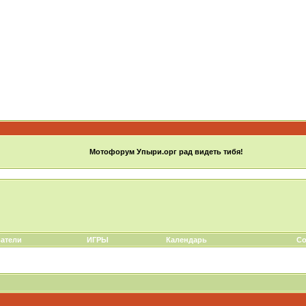
Мотофорум Упыри.орг рад видеть тибя!
атели
ИГРЫ
Календарь
Со