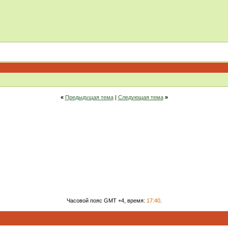
«
Предыдущая тема
|
Следующая тема
»
Часовой пояс GMT +4, время:
17:40
.