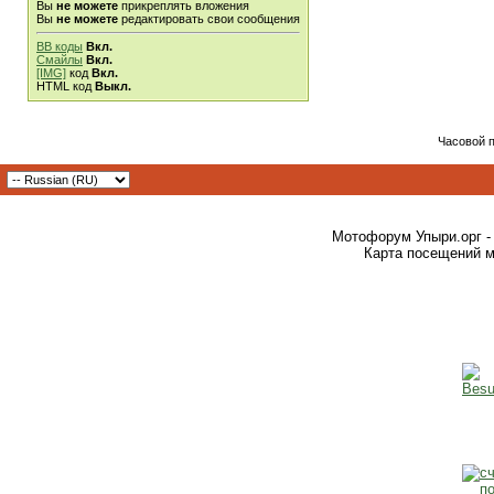
Вы
не можете
прикреплять вложения
Вы
не можете
редактировать свои сообщения
BB коды
Вкл.
Смайлы
Вкл.
[IMG]
код
Вкл.
HTML код
Выкл.
Часовой 
Мотофорум Упыри.орг -
Карта посещений м