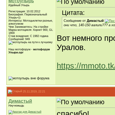
мотоупырь
Идейный Упырь
Цитата:
Регистрация: 10.02.2012
Биография: Первоначальный
Упырь=))
Сообщение от
Димастый
Интересы: Мотоцыклетки разные,
алкоголизм
они что, 140-150 валили??? а хо
Чем Занимаетесь: На стройке
Марка мотоцикля: Хорнет 900, GL
1800
Вот немного пр
Стаж вождения: С 1982 годика
Сообщений: 949
Уралов.
Наш мотофорум -
мотофорум
Упыри.орг
https://mmoto.t
25.11.2019, 22:21
Димастый
Ниучюжыдь
спасибо!