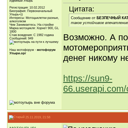
Идейный Упырь
Цитата:
Регистрация: 10.02.2012
Биография: Первоначальный
Упырь=))
Сообщение от
БЕЗПЕЧНЫЙ КА
Интересы: Мотоцыклетки разные,
алкоголизм
такое устойчивое впечатление,
Чем Занимаетесь: На стройке
Марка мотоцикля: Хорнет 900, GL
1800
Возможно. А по
Стаж вождения: С 1982 годика
Сообщений: 949
мотомероприят
Наш мотофорум -
мотофорум
Упыри.орг
денег никому н
https://sun9-
66.userapi.com
25.11.2019, 21:58
мотоупырь