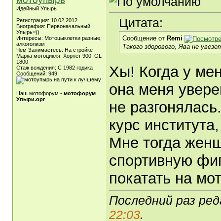
Идейный Упырь
Цитата:
Регистрация: 10.02.2012
Биография: Первоначальный
Упырь=))
Сообщение от
Remi
Интересы: Мотоцыклетки разные,
алкоголизм
Такого здорового, Ява не увезе
Чем Занимаетесь: На стройке
Марка мотоцикля: Хорнет 900, GL
1800
Хы! Когда у мен
Стаж вождения: С 1982 годика
Сообщений: 949
она меня увере
Наш мотофорум -
мотофорум
Упыри.орг
не разгонялась
курс института,
Мне тогда женщ
спортивную фигу
покатать на мо
Последний раз ред
22:03
.