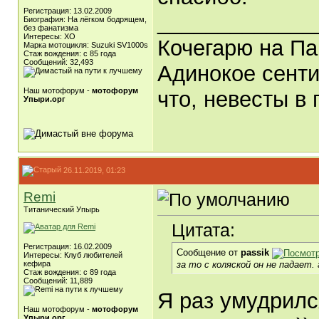
Регистрация: 13.02.2009
_____________
Биография: На лёгком бодрящем,
без фанатизма
Интересы: ХО
Кочегарю на Па
Марка мотоцикля: Suzuki SV1000s
Стаж вождения: с 85 года
Сообщений: 32,493
Адинокое сенти
Наш мотофорум -
мотофорум
что, невесты в 
Упыри.орг
26.11.2019, 01:23
Remi
Титанический Упырь
Цитата:
Регистрация: 16.02.2009
Сообщение от
passik
Интересы: Клуб любителей
за то с коляской он не падает.
кефира
Стаж вождения: с 89 года
Сообщений: 11,889
Я раз умудрилс
Наш мотофорум -
мотофорум
Упыри.орг