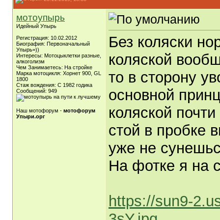
мотоупырь
Идейный Упырь
Без коляски но
Регистрация: 10.02.2012
Биография: Первоначальный
Упырь=))
коляской вообщ
Интересы: Мотоцыклетки разные,
алкоголизм
Чем Занимаетесь: На стройке
то в сторону у
Марка мотоцикля: Хорнет 900, GL
1800
Стаж вождения: С 1982 годика
основной принц
Сообщений: 949
коляской почти
Наш мотофорум -
мотофорум
Упыри.орг
стой в пробке 
уже не сунешьс
На фотке я на с
https://sun9-2.
3sY.jpg