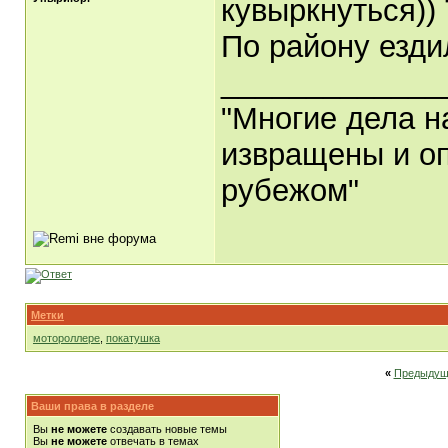
кувыркнуться))
По району езди
_____________
"Многие дела н
извращены и оп
рубежом"
Метки
мотороллере
,
покатушка
«
Предыдущ
Ваши права в разделе
Вы
не можете
создавать новые темы
Вы
не можете
отвечать в темах