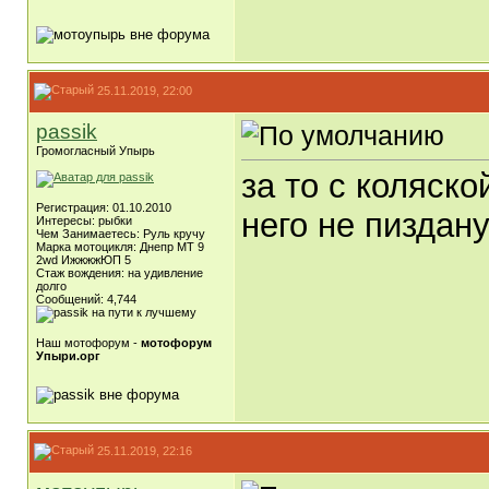
25.11.2019, 22:00
passik
Громогласный Упырь
за то с коляско
Регистрация: 01.10.2010
него не пиздану
Интересы: рыбки
Чем Занимаетесь: Руль кручу
Марка мотоцикля: Днепр МТ 9
2wd ИжжжжЮП 5
Стаж вождения: на удивление
долго
Сообщений: 4,744
Наш мотофорум -
мотофорум
Упыри.орг
25.11.2019, 22:16