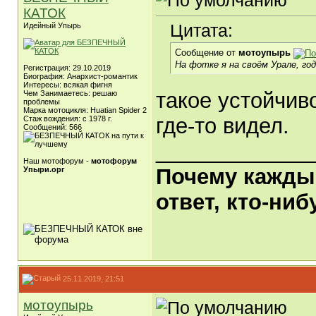
КАТОК
Цитата:
Идейный Упырь
Сообщение от
мотоупырь
На фотке я на своём Урале, год
Регистрация: 29.10.2019
Биография: Анархист-романтик
Интересы: всякая фигня
такое устойчиво
Чем Занимаетесь: решаю
проблемы
Марка мотоцикля: Huatian Spider 2
где-то видел.
Стаж вождения: с 1978 г.
Сообщений: 566
_____________
Наш мотофорум -
мотофорум
Почему каждый
Упыри.орг
ответ, кто-ни
25.11.2019, 21:51
мотоупырь