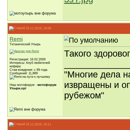
25.11.2019, 19:08
Remi
Титанический Упырь
Такого здоровог
Регистрация: 16.02.2009
_____________
Интересы: Клуб любителей
кефира
Стаж вождения: с 89 года
"Многие дела н
Сообщений: 11,889
извращены и оп
Наш мотофорум -
мотофорум
Упыри.орг
рубежом"
25.11.2019, 19:11