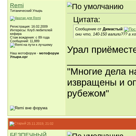
Remi
Титанический Упырь
Цитата:
Регистрация: 16.02.2009
Сообщение от
Димастый
Интересы: Клуб любителей
они что, 140-150 валили??? а хо
кефира
Стаж вождения: с 89 года
Сообщений: 11,889
Урал приёмест
Наш мотофорум -
мотофорум
Упыри.орг
_____________
"Многие дела н
извращены и оп
рубежом"
25.11.2019, 21:02
БЕЗПЕЧНЫЙ