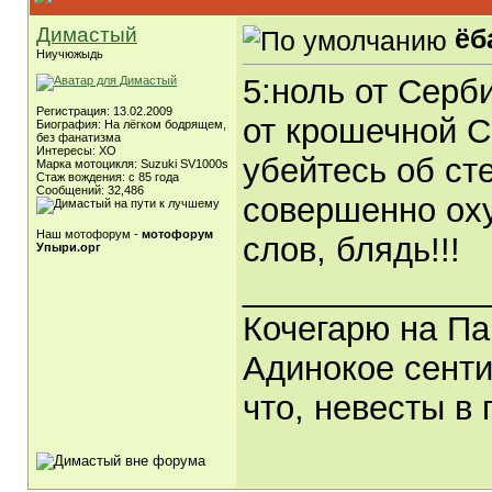
Димастый
ёб
Ниучюжыдь
5:ноль от Сербии
Регистрация: 13.02.2009
от крошечной С
Биография: На лёгком бодрящем,
без фанатизма
Интересы: ХО
убейтесь об ст
Марка мотоцикля: Suzuki SV1000s
Стаж вождения: с 85 года
Сообщений: 32,486
совершенно оху
Наш мотофорум -
мотофорум
слов, блядь!!!
Упыри.орг
_____________
Кочегарю на Па
Адинокое сенти
что, невесты в 