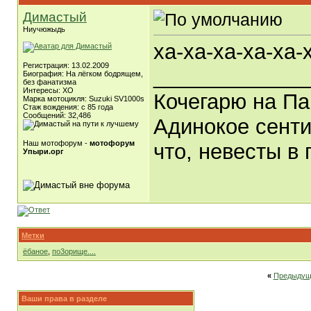
Димастый
Ниучюжыдь
ха-ха-ха-ха-ха-ха-
Регистрация: 13.02.2009
_____________
Биография: На лёгком бодрящем,
без фанатизма
Интересы: ХО
Кочегарю на Па
Марка мотоцикля: Suzuki SV1000s
Стаж вождения: с 85 года
Сообщений: 32,486
Адинокое сенти
Наш мотофорум -
мотофорум
что, невесты в 
Упыри.орг
Метки
ёбаное
,
по3орище....
«
Предыдущ
Ваши права в разделе