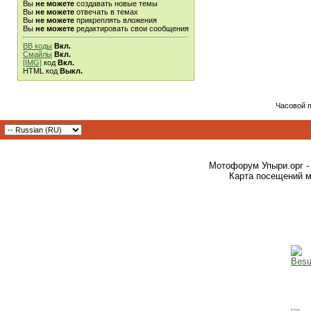
Вы
не можете
создавать новые темы
Вы
не можете
отвечать в темах
Вы
не можете
прикреплять вложения
Вы
не можете
редактировать свои сообщения
BB коды
Вкл.
Смайлы
Вкл.
[IMG]
код
Вкл.
HTML код
Выкл.
Часовой 
Мотофорум Упыри.орг -
Карта посещений м