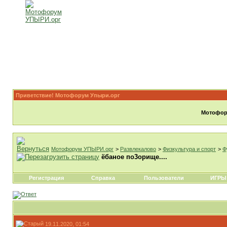
Приветствие! Мотофорум Упыри.орг
Мотофору
Мотофорум УПЫРИ.орг
>
Развлекалово
>
Физкультура и спорт
>
Ф
ёбаное по3орище....
Регистрация
Справка
Пользователи
ИГРЫ
19.11.2020, 01:54