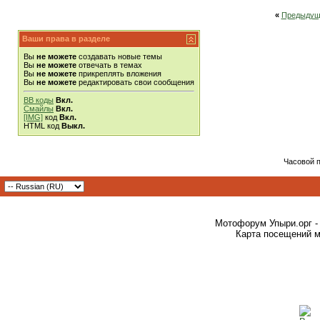
«
Предыдущ
Ваши права в разделе
Вы
не можете
создавать новые темы
Вы
не можете
отвечать в темах
Вы
не можете
прикреплять вложения
Вы
не можете
редактировать свои сообщения
BB коды
Вкл.
Смайлы
Вкл.
[IMG]
код
Вкл.
HTML код
Выкл.
Часовой 
Мотофорум Упыри.орг -
Карта посещений м