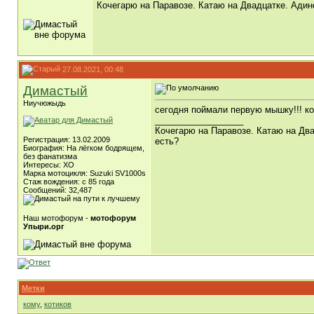
Кочегарю на Паравозе. Катаю на Двадцатке. Адин
27.08.2021, 00:48
Димастый
Ниучюжыдь
сегодня поймали первую мышку!!! к
__________________
Кочегарю на Паравозе. Катаю на Два
Регистрация: 13.02.2009
есть?
Биография: На лёгком бодрящем,
без фанатизма
Интересы: ХО
Марка мотоцикля: Suzuki SV1000s
Стаж вождения: с 85 года
Сообщений: 32,487
Наш мотофорум -
мотофорум
Упыри.орг
Метки
кому
,
котиков