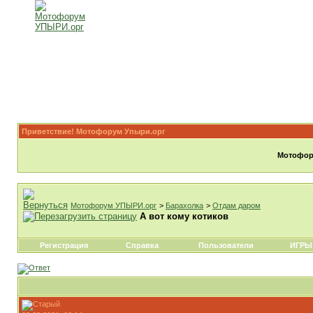
Приветствие! Мотофорум Упыри.орг
Мотофору
Мотофорум УПЫРИ.орг
>
Барахолка
>
Отдам даром
А вот кому котиков
Регистрация
Справка
Пользователи
ИГРЫ