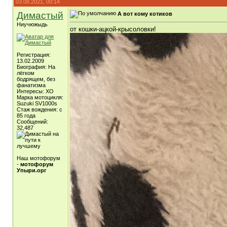
03.08.2021, 00:14
Димастый
А вот кому котиков
Ниучюжыдь
от кошки-ацкой-крысоловки!
Регистрация:
13.02.2009
Биография: На
лёгком
бодрящем, без
фанатизма
Интересы: ХО
Марка мотоцикля:
Suzuki SV1000s
Стаж вождения: с
85 года
Сообщений:
32,487
Наш мотофорум
-
мотофорум
Упыри.орг