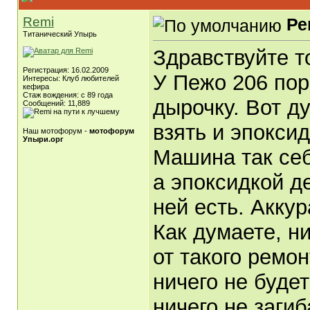
Remi
Ре
Титанический Упырь
Здравствуйте т
Регистрация: 16.02.2009
У Пежо 206 пор
Интересы: Клуб любителей
кефира
Стаж вождения: с 89 года
дырочку. Вот д
Сообщений: 11,889
взять и эпокси
Наш мотофорум -
мотофорум
Упыри.орг
Машина так себ
а эпоксидкой д
ней есть. Аккур
Как думаете, н
от такого ремо
ничего не буде
ничего не загиб