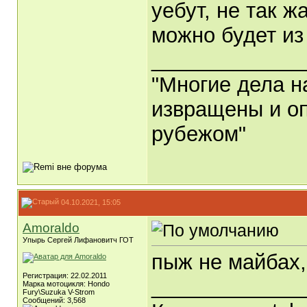
уебут, не так 
можно будет из
_____________
"Многие дела н
извращены и оп
рубежом"
04.10.2021, 15:05
Amoraldo
Упырь Сергей Лифановитч ГОТ
пыж не майбах,
Регистрация: 22.02.2011
_____________
Марка мотоцикля: Hondo
Fury\Suzuka V-Strom
Сообщений: 3,568