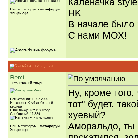
Каленачка style
Наш мотофорум -
мотофорум
HK
Упыри.орг
В начале было 
С нами МОХ!
04.10.2021, 15:20
Remi
Титанический Упырь
Ну, кроме того,
Регистрация: 16.02.2009
тот" будет, так
Интересы: Клуб любителей
кефира
Стаж вождения: с 89 года
хуевый?
Сообщений: 11,889
Аморальдо, ты 
Наш мотофорум -
мотофорум
Упыри.орг
прокатился, зол