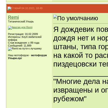
04.10.2021, 18:49
Remi
Титанический Упырь
Я дождевик пов
Регистрация: 16.02.2009
дождя нет и но
Интересы: Клуб любителей
кефира
Стаж вождения: с 89 года
штаны, типа го
Сообщений: 11,889
на какой то ра
Наш мотофорум -
мотофорум
Упыри.орг
пиздецовски те
_____________
"Многие дела н
извращены и оп
рубежом"