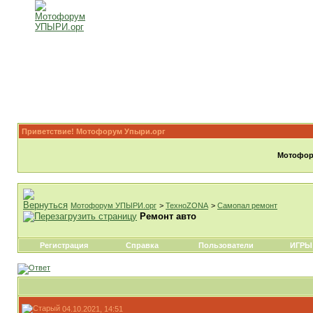
Приветствие! Мотофорум Упыри.орг
Мотофору
Мотофорум УПЫРИ.орг
>
ТехноZONA
>
Самопал ремонт
Ремонт авто
Регистрация
Справка
Пользователи
ИГРЫ
04.10.2021, 14:51