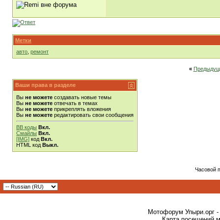
Метки
авто
,
ремонт
«
Предыдущ
Ваши права в разделе
Вы
не можете
создавать новые темы
Вы
не можете
отвечать в темах
Вы
не можете
прикреплять вложения
Вы
не можете
редактировать свои сообщения
BB коды
Вкл.
Смайлы
Вкл.
[IMG]
код
Вкл.
HTML код
Выкл.
Часовой 
Мотофорум Упыри.орг -
Карта посещений м