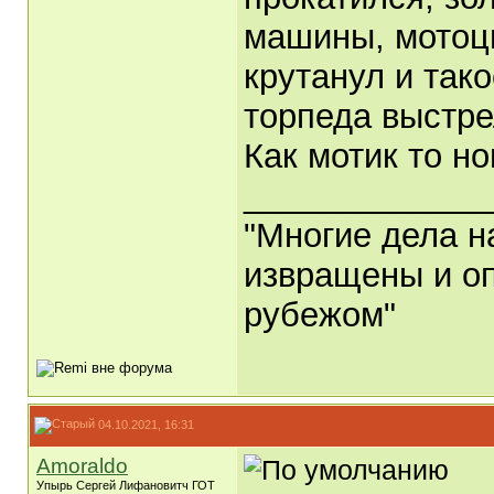
машины, мотоци
крутанул и так
торпеда выстре
Как мотик то н
_____________
"Многие дела н
извращены и оп
рубежом"
04.10.2021, 16:31
Amoraldo
Упырь Сергей Лифановитч ГОТ