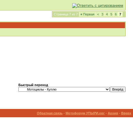
Страница 7 из 7
«
Первая
<
3
4
5
6
7
Быстрый переход
Обратная связь
-
Мотофорум УПЫРИ.орг
-
Архив
-
Вверх