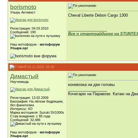
borismoto
Упырь Активист
Cheval Liberte Debon Cargo 1300
Регистрация: 04.03.2010
__________________
Сообщений: 190
Все о стантрайдинге на STUNTE
Наш мотофорум -
мотофорум
Упыри.орг
22.11.2022, 02:35
Димастый
Ниучюжыдь
коневозка на две головы
__________________
Кочегарю на Паравозе. Катаю на Два
Регистрация: 13.02.2009
Биография: На лёгком бодрящем,
без фанатизма
Интересы: ХО
Марка мотоцикля: Suzuki SV1000s
Стаж вождения: с 85 года
Сообщений: 32,486
Наш мотофорум -
мотофорум
Упыри.орг