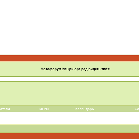
Мотофорум Упыри.орг рад видеть тибя!
атели
ИГРЫ
Календарь
Со