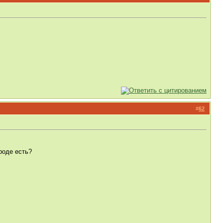
#
62
роде есть?