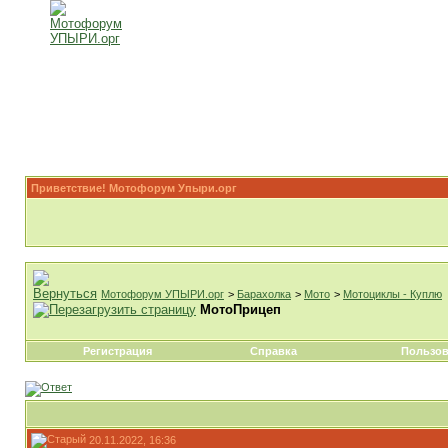
Приветствие! Мотофорум Упыри.орг
Мотофорум УПЫРИ.орг
>
Барахолка
>
Мото
>
Мотоциклы - Куплю
МотоПрицеп
Регистрация
Справка
Пользов
20.11.2022, 16:36