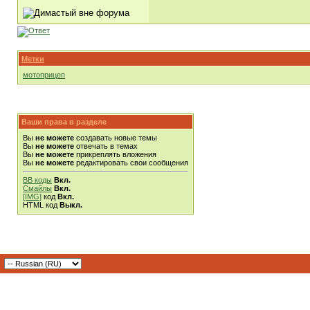
Метки
мотоприцеп
Ваши права в разделе
Вы
не можете
создавать новые темы
Вы
не можете
отвечать в темах
Вы
не можете
прикреплять вложения
Вы
не можете
редактировать свои сообщения
BB коды
Вкл.
Смайлы
Вкл.
[IMG]
код
Вкл.
HTML код
Выкл.