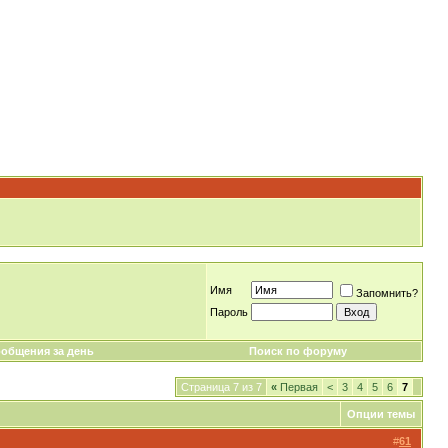
Имя
Запомнить?
Пароль
общения за день
Поиск по форуму
Страница 7 из 7
«
Первая
<
3
4
5
6
7
Опции темы
#
61