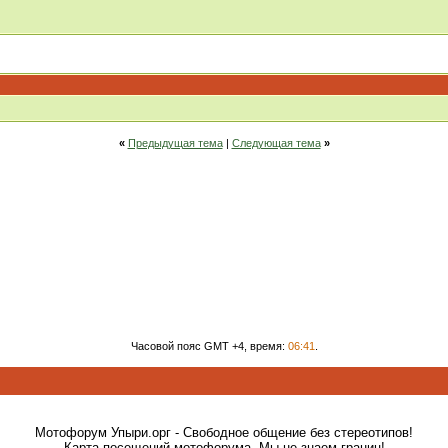
«
Предыдущая тема
|
Следующая тема
»
Часовой пояс GMT +4, время:
06:41
.
Мотофорум Упыри.орг - Свободное общение без стереотипов!
Карта посещений мотофорума. Мы не знаем границ!