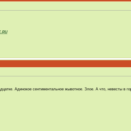
X.RU
дцатке. Адинокое сентиментальное жывотное. Злое. А что, невесты в го