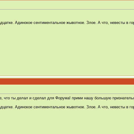
дцатке. Адинокое сентиментальное жывотное. Злое. А что, невесты в го
е, что ты делал и сделал для Форума! прими нашу большую признательн
дцатке. Адинокое сентиментальное жывотное. Злое. А что, невесты в го