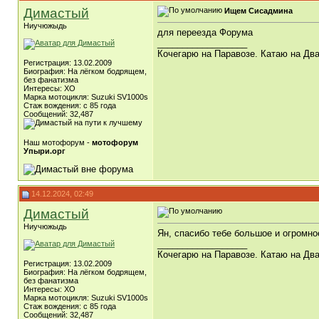
Димастый
Ищем Сисадмина
Ниучюжыдь
для переезда Форума
__________________
Кочегарю на Паравозе. Катаю на Два
Регистрация: 13.02.2009
Биография: На лёгком бодрящем,
без фанатизма
Интересы: ХО
Марка мотоцикля: Suzuki SV1000s
Стаж вождения: с 85 года
Сообщений: 32,487
Наш мотофорум -
мотофорум
Упыри.орг
14.12.2024, 02:49
Димастый
Ниучюжыдь
Ян, спасибо тебе большое и огромно
__________________
Кочегарю на Паравозе. Катаю на Два
Регистрация: 13.02.2009
Биография: На лёгком бодрящем,
без фанатизма
Интересы: ХО
Марка мотоцикля: Suzuki SV1000s
Стаж вождения: с 85 года
Сообщений: 32,487