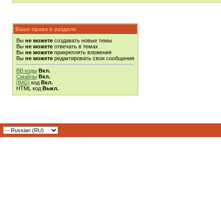
Ваши права в разделе
Вы
не можете
создавать новые темы
Вы
не можете
отвечать в темах
Вы
не можете
прикреплять вложения
Вы
не можете
редактировать свои сообщения
BB коды
Вкл.
Смайлы
Вкл.
[IMG]
код
Вкл.
HTML код
Выкл.