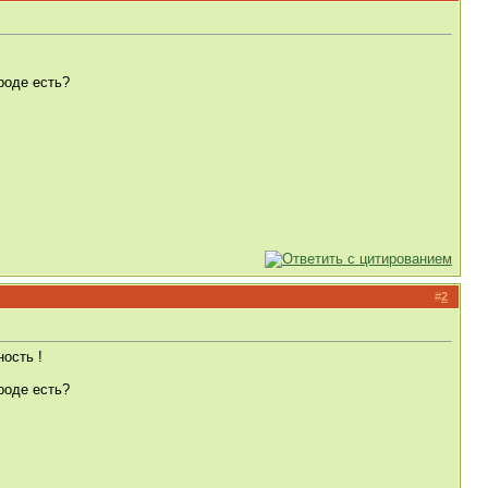
роде есть?
#
2
ость !
роде есть?