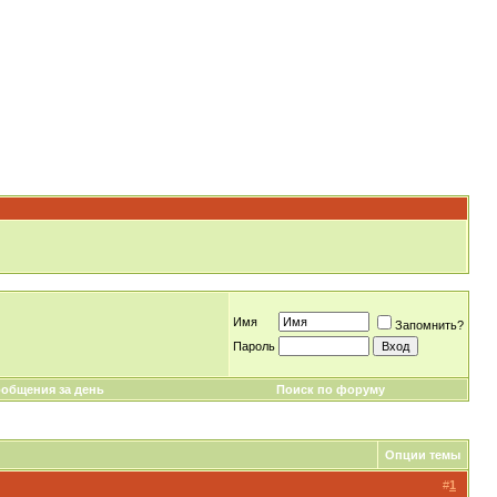
Имя
Запомнить?
Пароль
общения за день
Поиск по форуму
Опции темы
#
1