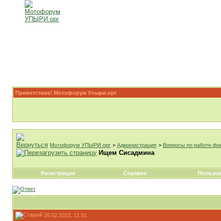
Приветствие! Мотофорум Упыри.орг
Мотофорум УПЫРИ.орг
>
Администрация
>
Вопросы по работе ф
Ищем Сисадмина
Регистрация
Справка
Пользов
26.02.2022, 11:31