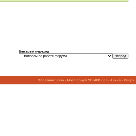
Быстрый переход
Обратная связь
-
Мотофорум УПЫРИ.орг
-
Архив
-
Вверх