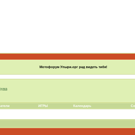
Мотофорум Упыри.орг рад видеть тибя!
орума
атели
ИГРЫ
Календарь
Со