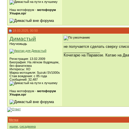
Наш мотофорум -
мотофорум
Упыри.орг
18.03.2025, 00:50
Димастый
Ниучюжыдь
не получается сделать сверху списо
__________________
Кочегарю на Паравозе. Катаю на Два
Регистрация: 13.02.2009
Биография: На лёгком бодрящем,
без фанатизма
Интересы: ХО
Марка мотоцикля: Suzuki SV1000s
Стаж вождения: с 85 года
Сообщений: 32,487
Наш мотофорум -
мотофорум
Упыри.орг
Метки
ищем
,
сисадмина