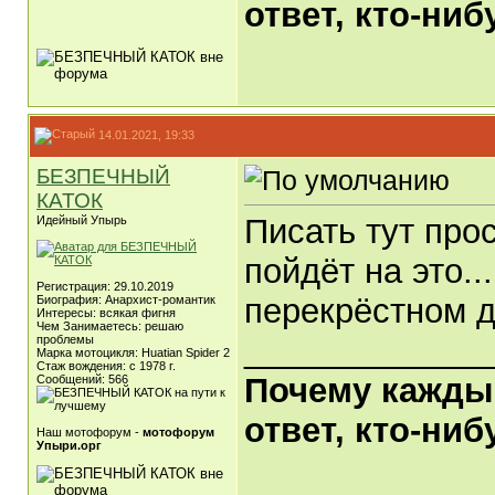
ответ, кто-ни
14.01.2021, 19:33
БЕЗПЕЧНЫЙ
КАТОК
Писать тут прос
Идейный Упырь
пойдёт на это..
Регистрация: 29.10.2019
перекрёстном д
Биография: Анархист-романтик
Интересы: всякая фигня
Чем Занимаетесь: решаю
_____________
проблемы
Марка мотоцикля: Huatian Spider 2
Стаж вождения: с 1978 г.
Почему каждый
Сообщений: 566
ответ, кто-ни
Наш мотофорум -
мотофорум
Упыри.орг