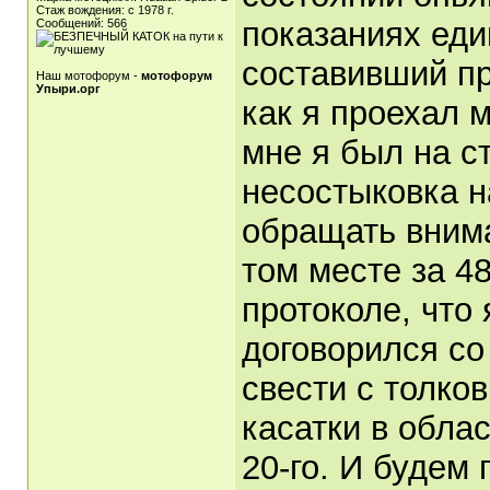
Стаж вождения: с 1978 г.
показаниях еди
Сообщений: 566
составивший пр
Наш мотофорум -
мотофорум
Упыри.орг
как я проехал 
мне я был на с
несостыковка н
обращать внима
том месте за 48
протоколе, что
договорился с
свести с толко
касатки в обла
20-го. И будем