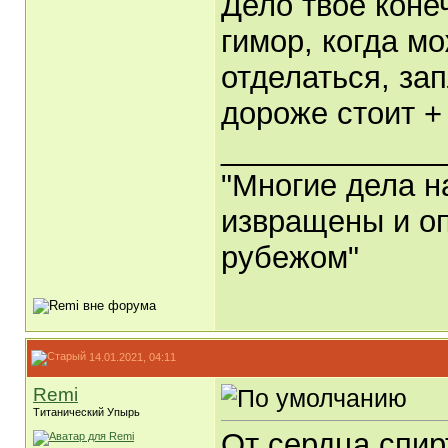
Дело твоë конеч
гимор, когда м
отделаться, за
дороже стоит + 
_____________
"Многие дела н
извращены и оп
рубежом"
14.01.2021, 04:11
Remi
Титанический Упырь
От сердца спирт