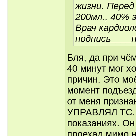
жизни. Перед
200мл., 40% э
Врач кардиол
подпись____
Бля, да при чё
40 минут мог хо
причин. Это моё
момент подъезд
от меня призна
УПРАВЛЯЛ ТС. 
показаниях. Он 
проехал мимо н