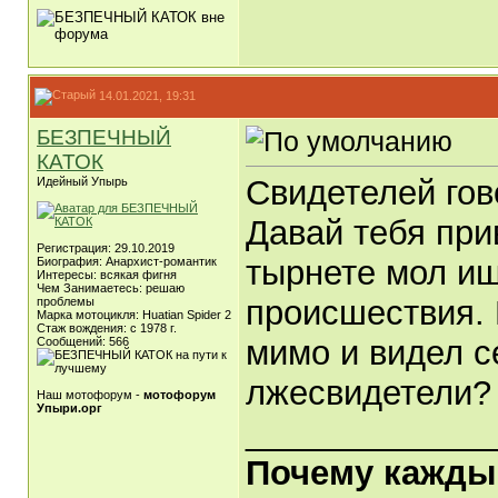
14.01.2021, 19:31
БЕЗПЕЧНЫЙ
КАТОК
Свидетелей го
Идейный Упырь
Давай тебя при
Регистрация: 29.10.2019
тырнете мол ищ
Биография: Анархист-романтик
Интересы: всякая фигня
Чем Занимаетесь: решаю
происшествия. 
проблемы
Марка мотоцикля: Huatian Spider 2
Стаж вождения: с 1978 г.
мимо и видел с
Сообщений: 566
лжесвидетели?
Наш мотофорум -
мотофорум
Упыри.орг
_____________
Почему каждый