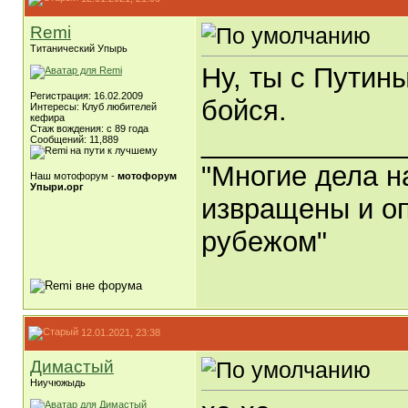
Remi
Титанический Упырь
Ну, ты с Путины
Регистрация: 16.02.2009
бойся.
Интересы: Клуб любителей
кефира
Стаж вождения: с 89 года
_____________
Сообщений: 11,889
"Многие дела н
Наш мотофорум -
мотофорум
Упыри.орг
извращены и оп
рубежом"
12.01.2021, 23:38
Димастый
Ниучюжыдь