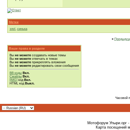
Метки
зло!
,
синька
«
Предыдущ
Ваши права в разделе
Вы
не можете
создавать новые темы
Вы
не можете
отвечать в темах
Вы
не можете
прикреплять вложения
Вы
не можете
редактировать свои сообщения
BB коды
Вкл.
Смайлы
Вкл.
[IMG]
код
Вкл.
HTML код
Выкл.
Часовой 
Мотофорум Упыри.орг -
Карта посещений м