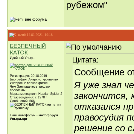
рубежом"
14.01.2021, 19:16
БЕЗПЕЧНЫЙ
КАТОК
Цитата:
Идейный Упырь
Сообщение о
Регистрация: 29.10.2019
Биография: Анархист-романтик
Я уже знал ч
Интересы: всякая фигня
Чем Занимаетесь: решаю
проблемы
закончится, 
Марка мотоцикля: Huatian Spider 2
Стаж вождения: с 1978 г.
Сообщений: 566
отказался пр
правосудия п
Наш мотофорум -
мотофорум
Упыри.орг
решение со с