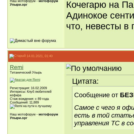
Наш мотофорум -
мотофорум
Кочегарю на Па
Упыри.орг
Адинокое сенти
что, невесты в 
14.01.2021, 01:40
Remi
Титанический Упырь
Цитата:
Регистрация: 16.02.2009
Интересы: Клуб любителей
Сообщение от
БЕЗ
кефира
Стаж вождения: с 89 года
Сообщений: 11,889
Самое с чего я оф
есть в той статье
Наш мотофорум -
мотофорум
Упыри.орг
управления ТС в с