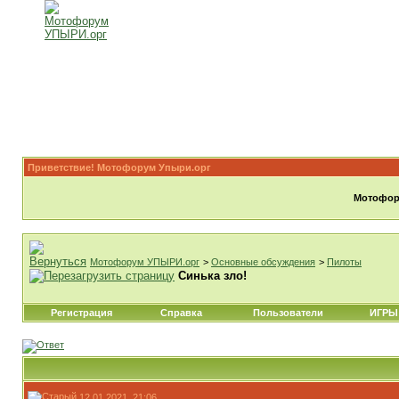
Приветствие! Мотофорум Упыри.орг
Мотофору
Мотофорум УПЫРИ.орг
>
Основные обсуждения
>
Пилоты
Синька зло!
Регистрация
Справка
Пользователи
ИГРЫ
12.01.2021, 21:06