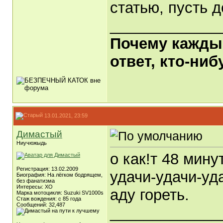
статью, пусть 
_____________
Почему каждый
ответ, кто-ни
13.01.2021, 23:59
Димастый
Ниучюжыдь
о как!т 48 мин
Регистрация: 13.02.2009
удачи-удачи-уда
Биография: На лёгком бодрящем,
без фанатизма
Интересы: ХО
аду гореть.
Марка мотоцикля: Suzuki SV1000s
Стаж вождения: с 85 года
Сообщений: 32,487
_____________