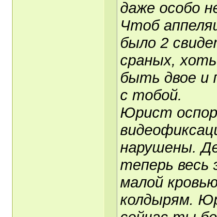
даже особо н
Чтоб аппеляш
было 2 свиде
сраных, хоть
быть двое и 
с тобой.
Юрист оспор
видеофиксаци
нарушены. Де
теперь весь 
малой кровь
колдырям. Ю