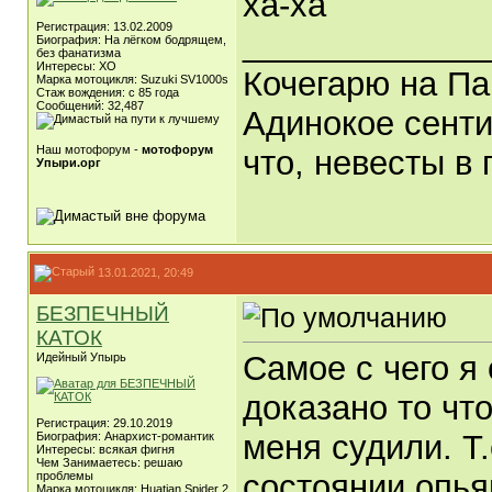
ха-ха
Регистрация: 13.02.2009
_____________
Биография: На лёгком бодрящем,
без фанатизма
Интересы: ХО
Кочегарю на Па
Марка мотоцикля: Suzuki SV1000s
Стаж вождения: с 85 года
Сообщений: 32,487
Адинокое сенти
Наш мотофорум -
мотофорум
что, невесты в 
Упыри.орг
13.01.2021, 20:49
БЕЗПЕЧНЫЙ
КАТОК
Самое с чего я
Идейный Упырь
доказано то что
Регистрация: 29.10.2019
меня судили. Т
Биография: Анархист-романтик
Интересы: всякая фигня
Чем Занимаетесь: решаю
состоянии опья
проблемы
Марка мотоцикля: Huatian Spider 2