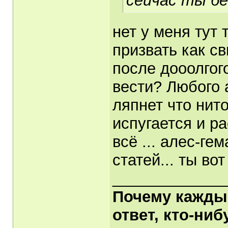
сейчас ты бе
нет у меня тут 
призвать как с
после дооолгог
вести? Любого 
ляпнет что нит
испугается и ра
всё ... алес-ге
статей... ты во
_____________
Почему каждый
ответ, кто-ни