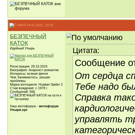
14.01.2021, 19:26
БЕЗПЕЧНЫЙ
КАТОК
Цитата:
Идейный Упырь
Сообщение о
Регистрация: 29.10.2019
Биография: Анархист-романтик
От сердца сп
Интересы: всякая фигня
Чем Занимаетесь: решаю
проблемы
Тебе надо бы
Марка мотоцикля: Huatian Spider 2
Стаж вождения: с 1978 г.
Сообщений: 566
Справка тако
кардиологиче
Наш мотофорум -
мотофорум
Упыри.орг
управлять т
категорическ