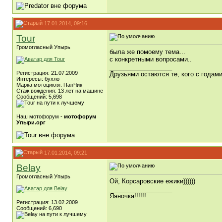
17.01.2014, 09:16
Tour
Громогласный Упырь
была же помоему тема...
с конкретными вопросами..
__________________
Регистрация: 21.07.2009
Друзьями остаются те, кого с года
Интересы: бухло
Марка мотоцикля: ПанЧик
Стаж вождения: 13 лет на машине
Сообщений: 5,698
Наш мотофорум -
мотофорум
Упыри.орг
17.01.2014, 09:21
Belay
Громогласный Упырь
Ой, Корсаровские ежики))))))
__________________
Яяночка!!!!!!
Регистрация: 13.02.2009
Сообщений: 6,690