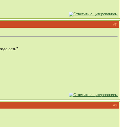
#
7
роде есть?
#
8