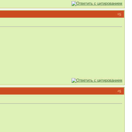
#
5
#
6