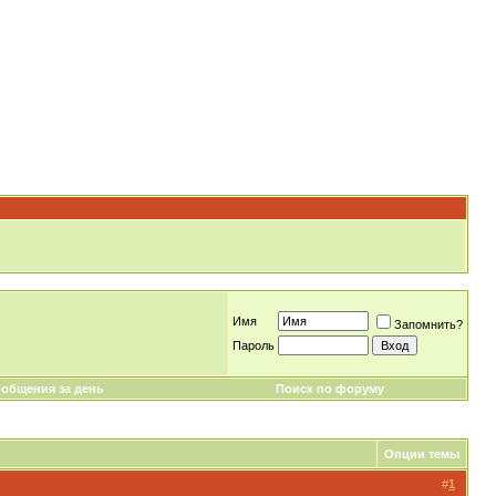
Имя
Запомнить?
Пароль
общения за день
Поиск по форуму
Опции темы
#
1