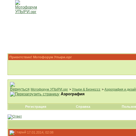
Приветствие! Мотофорум Упыри.орг
Мотофорум УПЫРИ.орг
>
Упыри & Бизнеzzz
>
Аэрография и дизай
Аэрография
Регистрация
Справка
Пользов
17.01.2014, 02:08