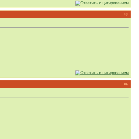
#
3
#
4