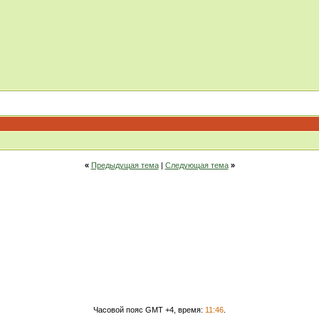
«
Предыдущая тема
|
Следующая тема
»
Часовой пояс GMT +4, время:
11:46
.