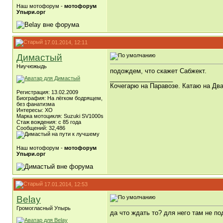
Наш мотофорум -
мотофорум
Упыри.орг
17.01.2014, 12:11
Димастый
Ниучюжыдь
подождем, что скажет Сабжект.
__________________
Кочегарю на Паравозе. Катаю на Два
Регистрация: 13.02.2009
Биография: На лёгком бодрящем,
без фанатизма
Интересы: ХО
Марка мотоцикля: Suzuki SV1000s
Стаж вождения: с 85 года
Сообщений: 32,486
Наш мотофорум -
мотофорум
Упыри.орг
17.01.2014, 12:53
Belay
Громогласный Упырь
да что ждать то? для него там не по
__________________