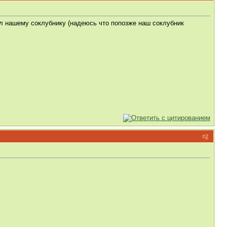
кл нашему соклубнику (надеюсь что попозже наш соклубник
#
2