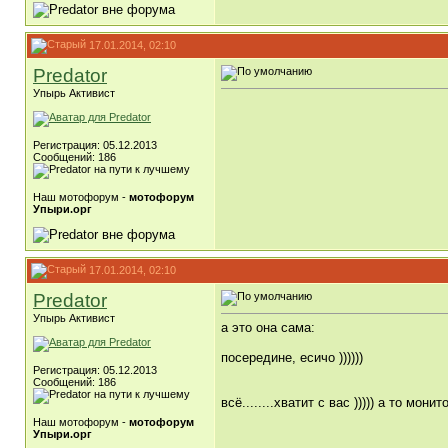
17.01.2014, 02:10
Predator
Упырь Активист
Регистрация: 05.12.2013
Сообщений: 186
Наш мотофорум -
мотофорум
Упыри.орг
17.01.2014, 02:10
Predator
Упырь Активист
а это она сама:
посередине, есичо ))))))
Регистрация: 05.12.2013
Сообщений: 186
всё........хватит с вас ))))) а то монит
Наш мотофорум -
мотофорум
Упыри.орг