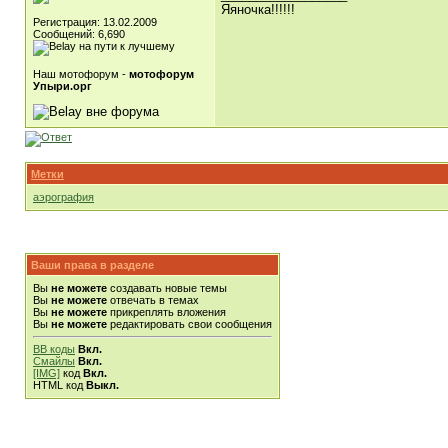
Яяночка!!!!!!
Регистрация: 13.02.2009
Сообщений: 6,690
Наш мотофорум -
мотофорум
Упыри.орг
Метки
аэрография
Ваши права в разделе
Вы
не можете
создавать новые темы
Вы
не можете
отвечать в темах
Вы
не можете
прикреплять вложения
Вы
не можете
редактировать свои сообщения
BB коды
Вкл.
Смайлы
Вкл.
[IMG]
код
Вкл.
HTML код
Выкл.