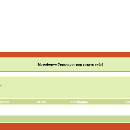
Мотофорум Упыри.орг рад видеть тибя!
н
атели
ИГРЫ
Календарь
Со