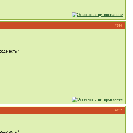
#
156
роде есть?
#
157
роде есть?