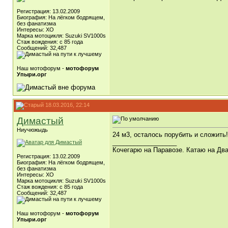
Регистрация: 13.02.2009
Биография: На лёгком бодрящем,
без фанатизма
Интересы: ХО
Марка мотоцикля: Suzuki SV1000s
Стаж вождения: с 85 года
Сообщений: 32,487
Наш мотофорум -
мотофорум
Упыри.орг
18.03.2016, 22:14
Димастый
Ниучюжыдь
24 м3, осталось порубить и сложить!
__________________
Кочегарю на Паравозе. Катаю на Два
Регистрация: 13.02.2009
Биография: На лёгком бодрящем,
без фанатизма
Интересы: ХО
Марка мотоцикля: Suzuki SV1000s
Стаж вождения: с 85 года
Сообщений: 32,487
Наш мотофорум -
мотофорум
Упыри.орг