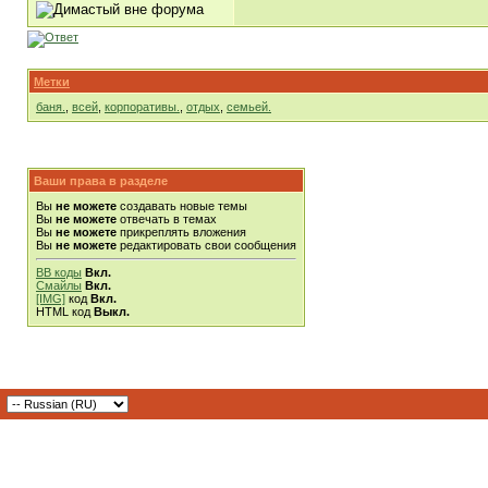
Метки
баня.
,
всей
,
корпоративы.
,
отдых
,
семьей.
Ваши права в разделе
Вы
не можете
создавать новые темы
Вы
не можете
отвечать в темах
Вы
не можете
прикреплять вложения
Вы
не можете
редактировать свои сообщения
BB коды
Вкл.
Смайлы
Вкл.
[IMG]
код
Вкл.
HTML код
Выкл.