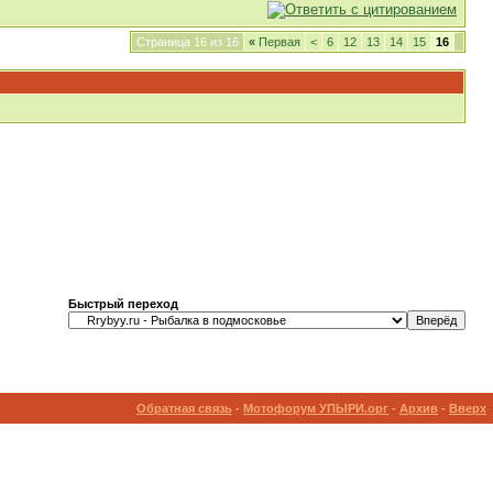
Страница 16 из 16
«
Первая
<
6
12
13
14
15
16
Быстрый переход
Обратная связь
-
Мотофорум УПЫРИ.орг
-
Архив
-
Вверх