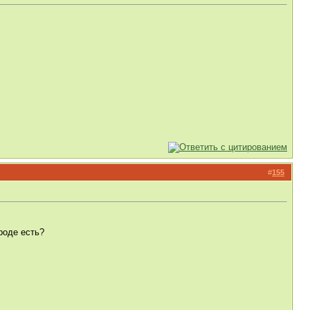
#
155
роде есть?