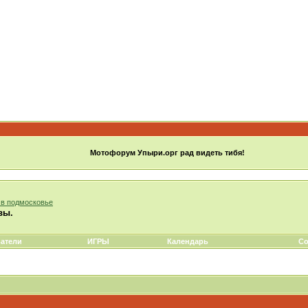
Мотофорум Упыри.орг рад видеть тибя!
а в подмосковье
вы.
атели
ИГРЫ
Календарь
Со