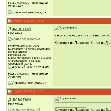
Наш мотофорум -
мотофорум
Упыри.орг
14.03.2016, 16:52
Димастый
Ниучюжыдь
тэкс-тэкс-тэкс, а кто это у нас кто
__________________
Кочегарю на Паравозе. Катаю на Два
Регистрация: 13.02.2009
Биография: На лёгком бодрящем,
без фанатизма
Интересы: ХО
Марка мотоцикля: Suzuki SV1000s
Стаж вождения: с 85 года
Сообщений: 32,487
Наш мотофорум -
мотофорум
Упыри.орг
18.03.2016, 21:51
Димастый
Ниучюжыдь
__________________
Кочегарю на Паравозе. Катаю на Два