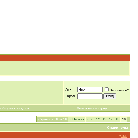
Имя
Запомнить?
Пароль
общения за день
Поиск по форуму
Страница 16 из 16
«
Первая
<
6
12
13
14
15
16
Опции темы
#
151