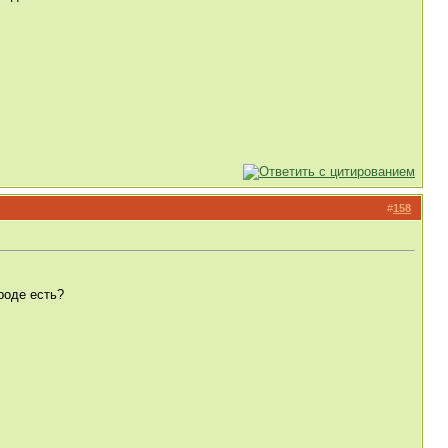
#
158
роде есть?