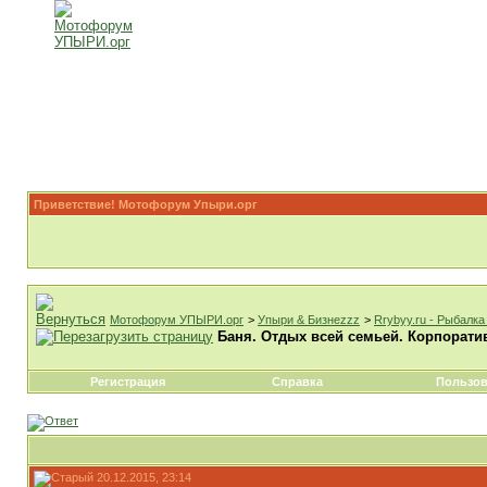
Приветствие! Мотофорум Упыри.орг
Мотофорум УПЫРИ.орг
>
Упыри & Бизнеzzz
>
Rrybyy.ru - Рыбалк
Баня. Отдых всей семьей. Корпорати
Регистрация
Справка
Пользов
20.12.2015, 23:14