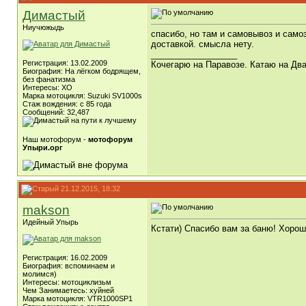
Димастый
Ниучюжыдь
спасибо, но там и самовывоз и самоз
доставкой. смысла нету.
__________________
Регистрация: 13.02.2009
Кочегарю на Паравозе. Катаю на Два
Биография: На лёгком бодрящем,
без фанатизма
Интересы: ХО
Марка мотоцикля: Suzuki SV1000s
Стаж вождения: с 85 года
Сообщений: 32,487
Наш мотофорум -
мотофорум
Упыри.орг
21.12.2015, 18:32
makson
Идейный Упырь
Кстати) Спасибо вам за баню! Хорошо
Регистрация: 16.02.2009
Биография: вспоминаем и
молимся)
Интересы: мотоциклизьм
Чем Занимаетесь: хуйней
Марка мотоцикля: VTR1000SP1