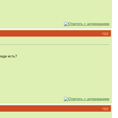
#
153
роде есть?
#
154