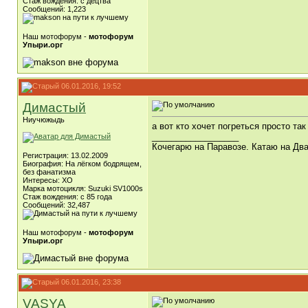
Стаж вождения: с децтва
Сообщений: 1,223
Наш мотофорум -
мотофорум
Упыри.орг
06.01.2016, 19:52
Димастый
Ниучюжыдь
а вот кто хочет погреться просто так
__________________
Кочегарю на Паравозе. Катаю на Два
Регистрация: 13.02.2009
Биография: На лёгком бодрящем,
без фанатизма
Интересы: ХО
Марка мотоцикля: Suzuki SV1000s
Стаж вождения: с 85 года
Сообщений: 32,487
Наш мотофорум -
мотофорум
Упыри.орг
06.01.2016, 23:38
VASYA