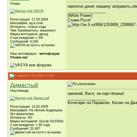
Упырь
накоплю денег машину заправить,обя
__________________
(White Power)
Регистрация: 17.03.2009
Слава Руси!
Биография: ад в огне
Интересы: только езда
Чем Занимаетесь: машинист
Марка мотоцикля: дрозд
Стаж вождения: с 94г
Сообщений: 6,026
Наш мотофорум -
мотофорум
Упыри.орг
07.01.2016, 01:40
Димастый
Ниучюжыдь
заезжай, Вася, на карт-бланш!
__________________
Кочегарю на Паравозе. Катаю на Два
Регистрация: 13.02.2009
Биография: На лёгком бодрящем,
без фанатизма
Интересы: ХО
Марка мотоцикля: Suzuki SV1000s
Стаж вождения: с 85 года
Сообщений: 32,487