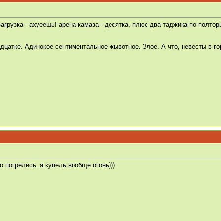
агрузка - ахуеешь! арена камаза - десятка, плюс два таджика по полторы
дцатке. Адинокое сентиментальное жывотное. Злое. А что, невесты в го
 погрелись, а купель вообще огонь)))