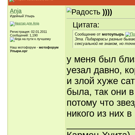
Anja
))))
Идейный Упырь
Цитата:
Регистрация: 02.01.2011
Сообщение от
мотоупырь
Сообщений: 1,190
Эта. Пидарарасы разные бываю
сексуальной не знаком, но точн
Наш мотофорум -
мотофорум
Упыри.орг
у меня был бли
уезал давно, к
и злой хуже сат
была, так они 
потому что звез
никого из них в
_____________