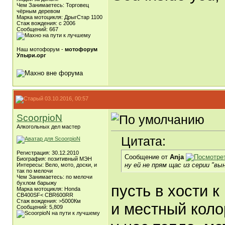
Чем Занимаетесь: Торговец
чёрным деревом
Марка мотоцикля: ДрыгСтар 1100
Стаж вождения: с 2006
Сообщений: 667
Наш мотофорум -
мотофорум
Упыри.орг
03.10.2016, 00:57
ScoorpioN
Алкогольных дел мастер
Цитата:
Регистрация: 30.12.2010
Сообщение от
Anja
Биография: позитивный МЭН
ну ей не прям щас из серии "вы
Интересы: Вело, мото, доски, и
так по мелочи
Чем Занимаетесь: по мелочи
бухлом барыжу
пусть в хости к
Марка мотоцикля: Honda
CB400SF< CBR600RR
Стаж вождения: >5000Км
и местный коло
Сообщений: 5,809