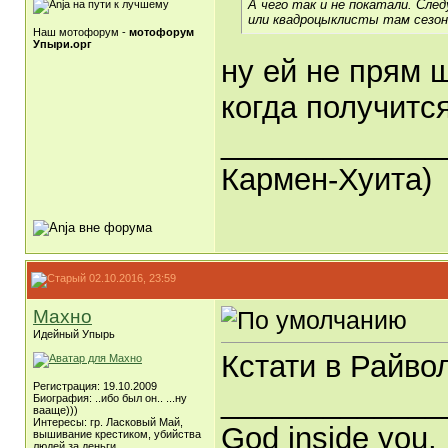
А чего так и не покатали. Сле
или квадроцыклисты там сезон
Наш мотофорум -
мотофорум
Упыри.орг
ну ей не прям щ
когда получитс
_____________
Кармен-Хуита)
02.10.2016, 23:59
Махно
Идейный Упырь
Кстати в Райво
Регистрация: 19.10.2009
_____________
Биография: ..ибо был он.. ...ну
вааще)))
Интересы: гр. Ласковый Май,
God inside you, 
вышивание крестиком, убийства
людей за деньги