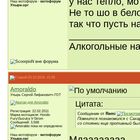
у нас тепло, м
Наш мотофорум -
мотофорум
Упыри.орг
Не то шо в бел
так что пусть н
_____________
Алкогольные н
03.10.2016, 15:35
Amoraldo
Упырь Сергей Лифановитч ГОТ
Цитата:
Регистрация: 22.02.2011
Сообщение от
Remi
Марка мотоцикля: Hondo
Помнится познакомился с Саха
Fury\Suzuka V-Strom
Сообщений: 3,568
со стоянки еще противный был, 
Наш мотофорум -
мотофорум
Мдаааааааа...
Упыри.орг