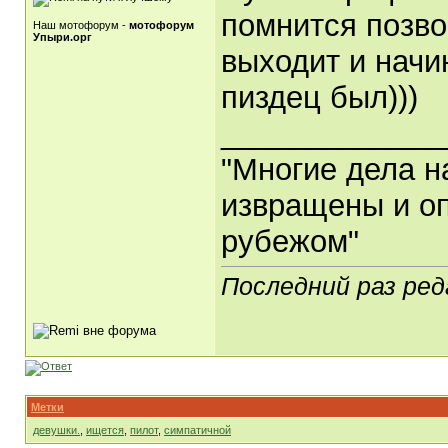
помнится позво
Наш мотофорум -
мотофорум
Упыри.орг
выходит и начин
пиздец был)))
_____________
"Многие дела н
извращены и оп
рубежом"
Последний раз ред
Метки
девушки.
,
ищется
,
пилот
,
симпатичной