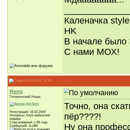
_____________
Каленачка style
HK
В начале было 
С нами МОХ!
03.10.2016, 16:39
Remi
Титанический Упырь
Точно, она скати
Регистрация: 16.02.2009
пёр????!
Интересы: Клуб любителей
кефира
Стаж вождения: с 89 года
Ну она профес
Сообщений: 11,889