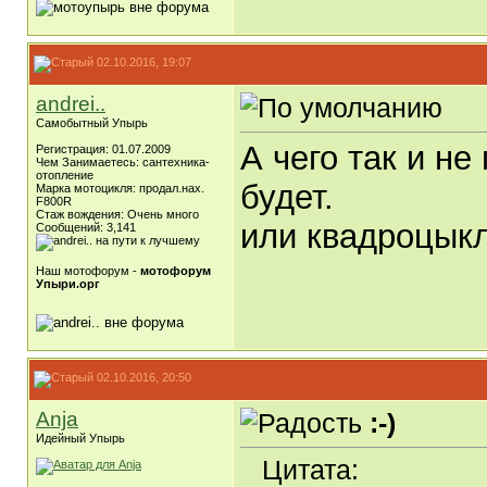
02.10.2016, 19:07
andrei..
Самобытный Упырь
А чего так и н
Регистрация: 01.07.2009
Чем Занимаетесь: сантехника-
отопление
будет.
Марка мотоцикля: продал.нах.
F800R
Стаж вождения: Очень много
или квадроцыкл
Сообщений: 3,141
Наш мотофорум -
мотофорум
Упыри.орг
02.10.2016, 20:50
Anja
:-)
Идейный Упырь
Цитата: