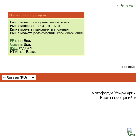
«
Предыдущ
Ваши права в разделе
Вы
не можете
создавать новые темы
Вы
не можете
отвечать в темах
Вы
не можете
прикреплять вложения
Вы
не можете
редактировать свои сообщения
BB коды
Вкл.
Смайлы
Вкл.
[IMG]
код
Вкл.
HTML код
Выкл.
Часовой 
Мотофорум Упыри.орг -
Карта посещений м