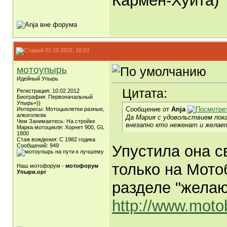
Кармен-Хуита)
02.10.2016, 18:03
мотоупырь
Идейный Упырь
Цитата:
Регистрация: 10.02.2012
Биография: Первоначальный
Упырь=))
Сообщение от
Anja
Интересы: Мотоцыклетки разные,
алкоголизм
Да Мария с удовольствием пока
Чем Занимаетесь: На стройке
внезапно кто неженат и желае
Марка мотоцикля: Хорнет 900, GL
1800
Стаж вождения: С 1982 годика
Сообщений: 949
Упустила она с
только на Мото
Наш мотофорум -
мотофорум
Упыри.орг
разделе "желаю
http://www.motobr