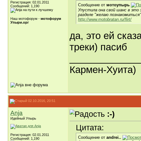
Регистрация: 02.01.2011
Сообщение от
мотоупырь
Сообщений: 1,190
Упустила она свой шанс в это
разделе "желаю познакомиться
Наш мотофорум -
мотофорум
http://www.motobratan.ru/flirt/
Упыри.орг
да, это ей сказ
треки) пасиб
_____________
Кармен-Хуита)
02.10.2016, 20:51
Anja
:-)
Идейный Упырь
Цитата:
Регистрация: 02.01.2011
Сообщение от
andrei..
Сообщений: 1,190