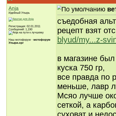
Anja
ве
Идейный Упырь
съедобная альт
Регистрация: 02.01.2011
рецепт взят от
Сообщений: 1,190
blyud/my...z-svi
Наш мотофорум -
мотофорум
Упыри.орг
в магазине был
куска 750 гр,
все правда по 
меньше, лавр л
Мсяо лучше око
сеткой, а карб
суховат и недо