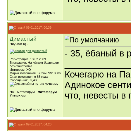
09.01.2017, 00:39
Димастый
Ниучюжыдь
- 35, ёбаный в р
Регистрация: 13.02.2009
_____________
Биография: На лёгком бодрящем,
без фанатизма
Интересы: ХО
Кочегарю на Па
Марка мотоцикля: Suzuki SV1000s
Стаж вождения: с 85 года
Сообщений: 32,486
Адинокое сенти
Наш мотофорум -
мотофорум
что, невесты в 
Упыри.орг
09.01.2017, 04:20