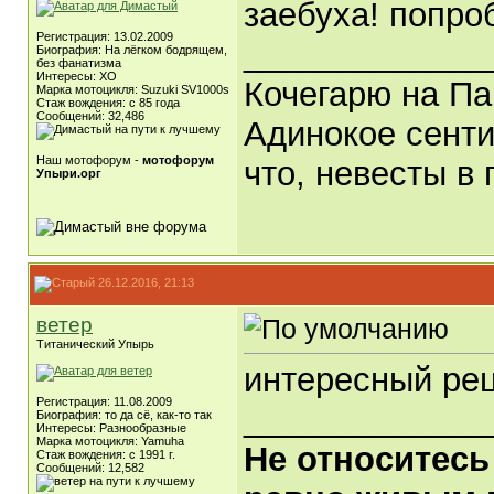
заебуха! попро
Регистрация: 13.02.2009
_____________
Биография: На лёгком бодрящем,
без фанатизма
Интересы: ХО
Кочегарю на Па
Марка мотоцикля: Suzuki SV1000s
Стаж вождения: с 85 года
Сообщений: 32,486
Адинокое сенти
Наш мотофорум -
мотофорум
что, невесты в 
Упыри.орг
26.12.2016, 21:13
ветер
Титанический Упырь
интересный рец
Регистрация: 11.08.2009
_____________
Биография: то да сё, как-то так
Интересы: Разнообразные
Марка мотоцикля: Yamuha
Не относитесь
Стаж вождения: с 1991 г.
Сообщений: 12,582