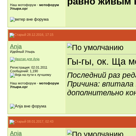
равно живым в
Наш мотофорум -
мотофорум
Упыри.орг
28.12.2016, 17:15
Anja
Идейный Упырь
Гы-гы, ок. Ща м
Регистрация: 02.01.2011
Сообщений: 1,190
Последний раз ред
Причина: впитала 
Наш мотофорум -
мотофорум
Упыри.орг
дополнительно ко
08.01.2017, 02:43
Anja