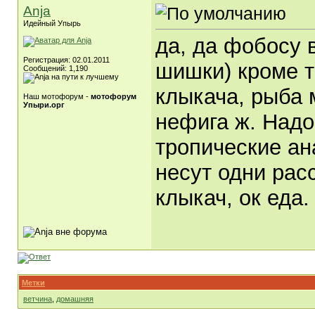
Anja
Идейный Упырь
да, да фобосу 
Регистрация: 02.01.2011
шишки) кроме т
Сообщений: 1,190
клыкача, рыба 
Наш мотофорум -
мотофорум
Упыри.орг
нефига ж. Надо
тропические ан
несут одни рас
клыкач, ок еда.
Метки
ветчина
,
домашняя