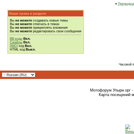
«
Предыдущ
Ваши права в разделе
Вы
не можете
создавать новые темы
Вы
не можете
отвечать в темах
Вы
не можете
прикреплять вложения
Вы
не можете
редактировать свои сообщения
BB коды
Вкл.
Смайлы
Вкл.
[IMG]
код
Вкл.
HTML код
Выкл.
Часовой 
Мотофорум Упыри.орг -
Карта посещений м