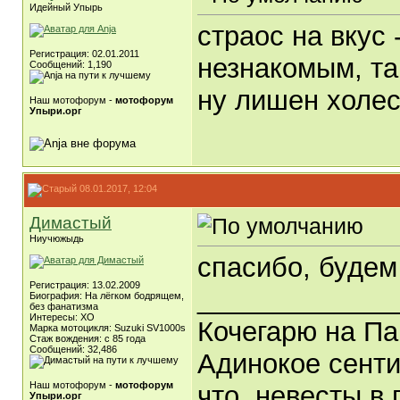
Идейный Упырь
страос на вкус 
Регистрация: 02.01.2011
незнакомым, та
Сообщений: 1,190
ну лишен холес
Наш мотофорум -
мотофорум
Упыри.орг
08.01.2017, 12:04
Димастый
Ниучюжыдь
спасибо, будем
Регистрация: 13.02.2009
_____________
Биография: На лёгком бодрящем,
без фанатизма
Интересы: ХО
Кочегарю на Па
Марка мотоцикля: Suzuki SV1000s
Стаж вождения: с 85 года
Сообщений: 32,486
Адинокое сенти
Наш мотофорум -
мотофорум
что, невесты в 
Упыри.орг