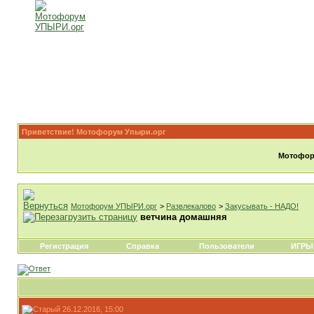
Приветствие! Мотофорум Упыри.орг
Мотофору
Мотофорум УПЫРИ.орг
>
Развлекалово
>
Закусывать - НАДО!
ветчина домашняя
Регистрация
Справка
Пользователи
ИГРЫ
26.12.2016, 15:00