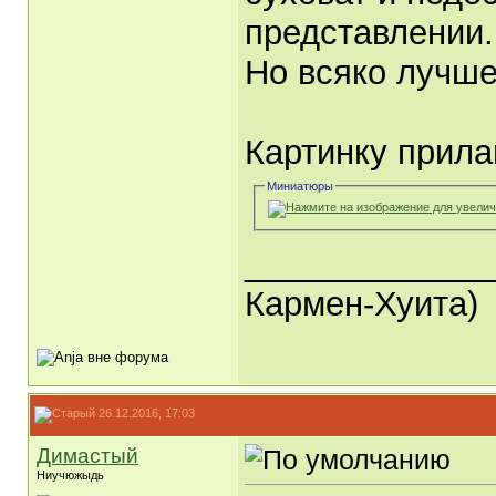
представлении.
Но всяко лучше
Картинку прила
Миниатюры
_____________
Кармен-Хуита)
26.12.2016, 17:03
Димастый
Ниучюжыдь