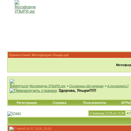
Приветствие! Мотофорум Упыри.орг
Мотофору
Мотофорум УПЫРИ.орг
>
Основные обсуждения
>
А поговорить?
Здорова, Упыри!!!!!!
Регистрация
Справка
Пользователи
ИГРЫ
Страница 7175 из 7178
«
П
16.07.2026, 13:55