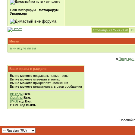
Наш мотофорум -
мотофорум
Упыри.орг
Страница 7175 из 7178
«
П
Метки
а ни ахуле ли вы
«
Предыдущ
Ваши права в разделе
Вы
не можете
создавать новые темы
Вы
не можете
отвечать в темах
Вы
не можете
прикреплять вложения
Вы
не можете
редактировать свои сообщения
BB коды
Вкл.
Смайлы
Вкл.
[IMG]
код
Вкл.
HTML код
Выкл.
Часовой 