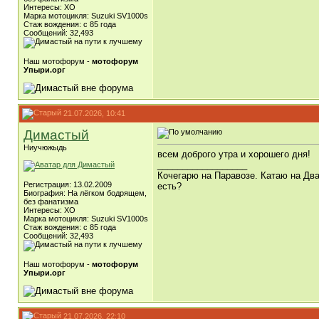
Интересы: ХО
Марка мотоцикля: Suzuki SV1000s
Стаж вождения: с 85 года
Сообщений: 32,493
Наш мотофорум -
мотофорум
Упыри.орг
21.07.2026, 10:41
Димастый
Ниучюжыдь
всем доброго утра и хорошего дня!
__________________
Кочегарю на Паравозе. Катаю на Два
Регистрация: 13.02.2009
есть?
Биография: На лёгком бодрящем,
без фанатизма
Интересы: ХО
Марка мотоцикля: Suzuki SV1000s
Стаж вождения: с 85 года
Сообщений: 32,493
Наш мотофорум -
мотофорум
Упыри.орг
21.07.2026, 22:10