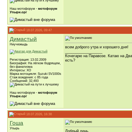
Наш мотофорум -
мотофорум
Упыри.орг
18.07.2026, 09:47
Димастый
Ниучюжыдь
всем доброго утра и хорошего дня!
__________________
Кочегарю на Паравозе. Катаю на Два
Регистрация: 13.02.2009
есть?
Биография: На лёгком бодрящем,
без фанатизма
Интересы: ХО
Марка мотоцикля: Suzuki SV1000s
Стаж вождения: с 85 года
Сообщений: 32,493
Наш мотофорум -
мотофорум
Упыри.орг
18.07.2026, 16:38
Гоша
Упырь
Добрый день