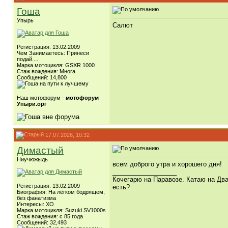
Гоша
Упырь
Салют
Регистрация: 13.02.2009
Чем Занимаетесь: Принеси
подай....
Марка мотоцикля: GSXR 1000
Стаж вождения: Многа
Сообщений: 14,800
Наш мотофорум -
мотофорум
Упыри.орг
17.07.2026, 10:32
Димастый
Ниучюжыдь
всем доброго утра и хорошего дня!
__________________
Кочегарю на Паравозе. Катаю на Два
Регистрация: 13.02.2009
есть?
Биография: На лёгком бодрящем,
без фанатизма
Интересы: ХО
Марка мотоцикля: Suzuki SV1000s
Стаж вождения: с 85 года
Сообщений: 32,493