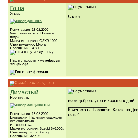
Гоша
Упырь
Салют
Регистрация: 13.02.2009
Чем Занимаетесь: Принеси
подай....
Марка мотоцикля: GSXR 1000
Стаж вождения: Многа
Сообщений: 14,800
Наш мотофорум -
мотофорум
Упыри.орг
22.07.2026, 10:51
Димастый
Ниучюжыдь
всем доброго утра и хорошего дня!
__________________
Кочегарю на Паравозе. Катаю на Два
Регистрация: 13.02.2009
есть?
Биография: На лёгком бодрящем,
без фанатизма
Интересы: ХО
Марка мотоцикля: Suzuki SV1000s
Стаж вождения: с 85 года
Сообщений: 32,493