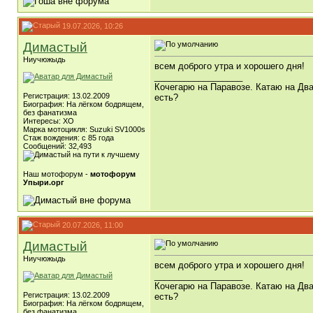
19.07.2026, 10:26
Димастый
Ниучюжыдь
всем доброго утра и хорошего дня!
__________________
Кочегарю на Паравозе. Катаю на Два
Регистрация: 13.02.2009
есть?
Биография: На лёгком бодрящем,
без фанатизма
Интересы: ХО
Марка мотоцикля: Suzuki SV1000s
Стаж вождения: с 85 года
Сообщений: 32,493
Наш мотофорум -
мотофорум
Упыри.орг
20.07.2026, 11:00
Димастый
Ниучюжыдь
всем доброго утра и хорошего дня!
__________________
Кочегарю на Паравозе. Катаю на Два
Регистрация: 13.02.2009
есть?
Биография: На лёгком бодрящем,
без фанатизма