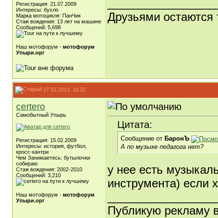
_________________
Регистрация: 21.07.2009
Интересы: бухло
Друзьями остаются 
Марка мотоцикля: ПанЧик
Стаж вождения: 13 лет на машине
Сообщений: 5,698
Наш мотофорум -
мотофорум
Упыри.орг
27.02.2013, 16:32
certero
Самобытный Упырь
Цитата:
Сообщение от
БаронЪ
Регистрация: 15.02.2009
А по музыке педагога нет?
Интересы: история, футбол,
кросс-кантри
Чем Занимаетесь: бутылочки
собираю
у нее есть музыкал
Стаж вождения: 2002-2010
Сообщений: 3,210
инструмента) если 
_________________
Наш мотофорум -
мотофорум
Упыри.орг
Публикую рекламу 