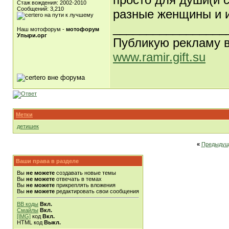
Стаж вождения: 2002-2010
Сообщений: 3,210
разные женщины и и
_________________
Наш мотофорум -
мотофорум
Упыри.орг
Публикую рекламу 
www.ramir.gift.su
Метки
детишек
«
Предыдущ
Ваши права в разделе
Вы
не можете
создавать новые темы
Вы
не можете
отвечать в темах
Вы
не можете
прикреплять вложения
Вы
не можете
редактировать свои сообщения
BB коды
Вкл.
Смайлы
Вкл.
[IMG]
код
Вкл.
HTML код
Выкл.