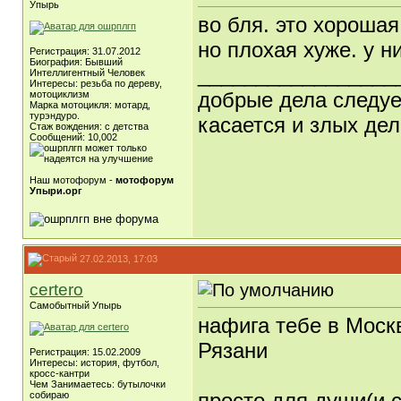
Упырь
во бля. это хорошая
но плохая хуже. у н
Регистрация: 31.07.2012
Биография: Бывший
_________________
Интеллигентный Человек
Интересы: резьба по дереву,
добрые дела следует
мотоциклизм
Марка мотоцикля: мотард,
турэндуро.
касается и злых дел
Стаж вождения: с детства
Сообщений: 10,002
Наш мотофорум -
мотофорум
Упыри.орг
27.02.2013, 17:03
certero
Самобытный Упырь
нафига тебе в Моск
Рязани
Регистрация: 15.02.2009
Интересы: история, футбол,
кросс-кантри
Чем Занимаетесь: бутылочки
просто для души(и 
собираю