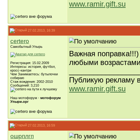
www.ramir.gift.su
27.02.2013, 16:39
certero
Самобытный Упырь
Важная поправка!!!)
любыми возрастами
Регистрация: 15.02.2009
Интересы: история, футбол,
_________________
кросс-кантри
Чем Занимаетесь: бутылочки
Публикую рекламу 
собираю
Стаж вождения: 2002-2010
Сообщений: 3,210
www.ramir.gift.su
Наш мотофорум -
мотофорум
Упыри.орг
27.02.2013, 16:59
ошрплгп