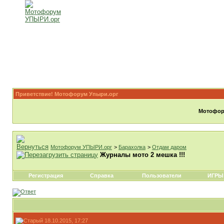
Приветствие! Мотофорум Упыри.орг
Мотофору
Мотофорум УПЫРИ.орг
>
Барахолка
>
Отдам даром
Журналы мото 2 мешка !!!
Регистрация
Справка
Пользователи
ИГРЫ
18.10.2015, 17:27