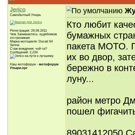
Jerico
Жу
Самобытный Упырь
Кто любит каче
Регистрация: 29.06.2011
бумажных стран
Чем Занимаетесь: кудябликов
отстреливаю
Марка мотоцикля: Ducati S4
пакета МОТО. П
Senna
Стаж вождения: чой-та?
Сообщений: 2,234
их во двор, зат
Наш мотофорум -
мотофорум
бережно в конт
Упыри.орг
луну...
район метро Дм
пошел фигачит
89031412050 С