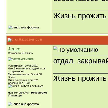
_____________
Жизнь прожить 
20.10.2015, 21:58
Jerico
Самобытный Упырь
отдал. закрыва
Регистрация: 29.06.2011
_____________
Чем Занимаетесь: кудябликов
отстреливаю
Марка мотоцикля: Ducati S4
Жизнь прожить 
Senna
Стаж вождения: чой-та?
Сообщений: 2,234
Наш мотофорум -
мотофорум
Упыри.орг