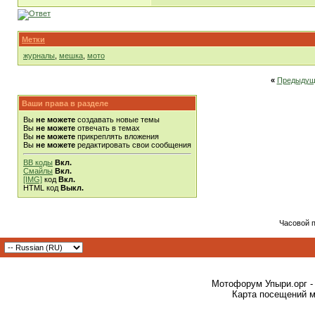
Метки
журналы
,
мешка
,
мото
«
Предыдущ
Ваши права в разделе
Вы
не можете
создавать новые темы
Вы
не можете
отвечать в темах
Вы
не можете
прикреплять вложения
Вы
не можете
редактировать свои сообщения
BB коды
Вкл.
Смайлы
Вкл.
[IMG]
код
Вкл.
HTML код
Выкл.
Часовой 
Мотофорум Упыри.орг -
Карта посещений м