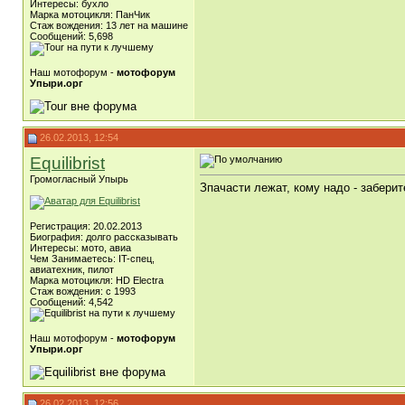
Интересы: бухло
Марка мотоцикля: ПанЧик
Стаж вождения: 13 лет на машине
Сообщений: 5,698
Наш мотофорум -
мотофорум
Упыри.орг
26.02.2013, 12:54
Equilibrist
Громогласный Упырь
Зпачасти лежат, кому надо - заберит
Регистрация: 20.02.2013
Биография: долго рассказывать
Интересы: мото, авиа
Чем Занимаетесь: IT-спец,
авиатехник, пилот
Марка мотоцикля: HD Electra
Стаж вождения: c 1993
Сообщений: 4,542
Наш мотофорум -
мотофорум
Упыри.орг
26.02.2013, 12:56