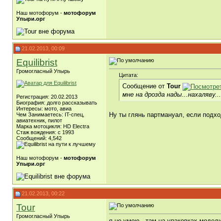
Наш мотофорум -
мотофорум
Упыри.орг
21.02.2013, 00:09
Equilibrist
Громогласный Упырь
Цитата:
Сообщение от
Tour
мне на дрозда нады...нахаляву...
Регистрация: 20.02.2013
Биография: долго рассказывать
Интересы: мото, авиа
Ну ты глянь партмануал, если подход
Чем Занимаетесь: IT-спец,
авиатехник, пилот
Марка мотоцикля: HD Electra
Стаж вождения: c 1993
Сообщений: 4,542
Наш мотофорум -
мотофорум
Упыри.орг
21.02.2013, 00:22
Tour
Громогласный Упырь
я не умею...там на упаковках модели