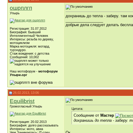
ошрплгп
Упырь
дохранишь до тепла - заберу. там к
__________________
добрые дела следует делать бесплат
Регистрация: 31.07.2012
Биография: Бывший
Интеллигентный Человек
Интересы: резьба по дереву,
мотоциклизм
Марка мотоцикля: мотард,
турэндуро.
Стаж вождения: с детства
Сообщений: 10,002
Наш мотофорум -
мотофорум
Упыри.орг
26.02.2013, 13:06
Equilibrist
Громогласный Упырь
Цитата:
Сообщение от
Мастер
дохранишь до тепла - заберу. 
Регистрация: 20.02.2013
Биография: долго рассказывать
Интересы: мото, авиа
Ок.
Чем Занимаетесь: IT-спец,