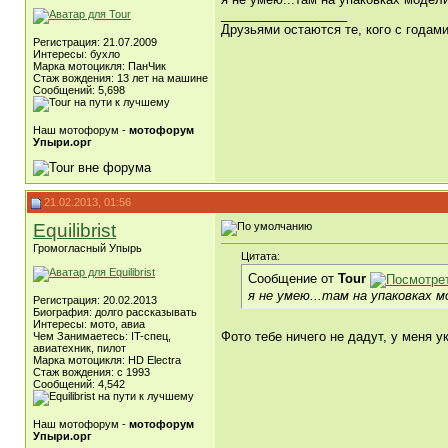
__________________
Друзьями остаются те, кого с года
Регистрация: 21.07.2009
Интересы: бухло
Марка мотоцикля: ПанЧик
Стаж вождения: 13 лет на машине
Сообщений: 5,698
Наш мотофорум -
мотофорум
Упыри.орг
21.02.2013, 01:56
Equilibrist
Громогласный Упырь
Цитата:
Сообщение от
Tour
я не умею...там на упаковках м
Регистрация: 20.02.2013
Биография: долго рассказывать
Интересы: мото, авиа
Фото тебе ничего не дадут, у меня 
Чем Занимаетесь: IT-спец,
авиатехник, пилот
Марка мотоцикля: HD Electra
Стаж вождения: c 1993
Сообщений: 4,542
Наш мотофорум -
мотофорум
Упыри.орг