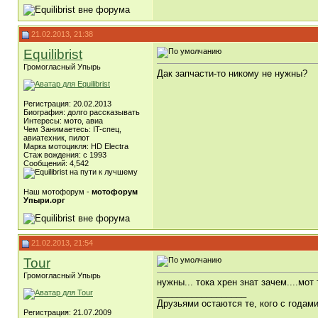
21.02.2013, 21:38
Equilibrist
Громогласный Упырь
Дак запчасти-то никому не нужны?
Регистрация: 20.02.2013
Биография: долго рассказывать
Интересы: мото, авиа
Чем Занимаетесь: IT-спец,
авиатехник, пилот
Марка мотоцикля: HD Electra
Стаж вождения: c 1993
Сообщений: 4,542
Наш мотофорум -
мотофорум
Упыри.орг
21.02.2013, 21:54
Tour
Громогласный Упырь
нужны... тока хрен знат зачем....мот 
__________________
Друзьями остаются те, кого с года
Регистрация: 21.07.2009