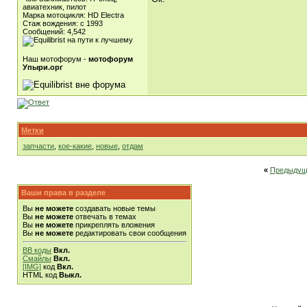
авиатехник, пилот
Марка мотоцикля: HD Electra
Стаж вождения: c 1993
Сообщений: 4,542
Наш мотофорум -
мотофорум
Упыри.орг
Метки
запчасти
,
кое-какие
,
новые
,
отдам
«
Предыдущ
Ваши права в разделе
Вы
не можете
создавать новые темы
Вы
не можете
отвечать в темах
Вы
не можете
прикреплять вложения
Вы
не можете
редактировать свои сообщения
BB коды
Вкл.
Смайлы
Вкл.
[IMG]
код
Вкл.
HTML код
Выкл.