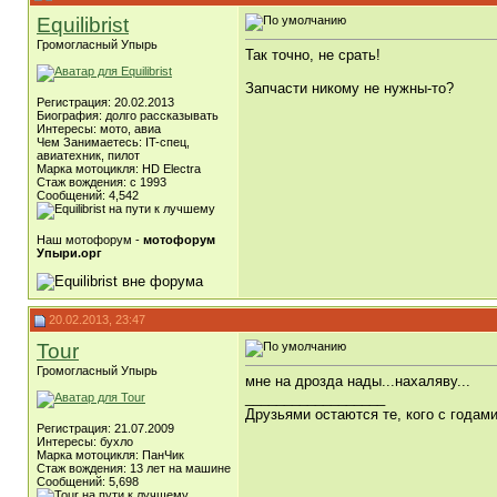
Equilibrist
Громогласный Упырь
Так точно, не срать!
Запчасти никому не нужны-то?
Регистрация: 20.02.2013
Биография: долго рассказывать
Интересы: мото, авиа
Чем Занимаетесь: IT-спец,
авиатехник, пилот
Марка мотоцикля: HD Electra
Стаж вождения: c 1993
Сообщений: 4,542
Наш мотофорум -
мотофорум
Упыри.орг
20.02.2013, 23:47
Tour
Громогласный Упырь
мне на дрозда нады...нахаляву...
__________________
Друзьями остаются те, кого с года
Регистрация: 21.07.2009
Интересы: бухло
Марка мотоцикля: ПанЧик
Стаж вождения: 13 лет на машине
Сообщений: 5,698