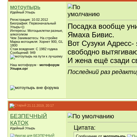
мотоупырь
Идейный Упырь
Регистрация: 10.02.2012
Биография: Первоначальный
Посадка вообще унит
Упырь=))
Интересы: Мотоцыклетки разные,
Ямаха Бивис.
алкоголизм
Чем Занимаетесь: На стройке
Вот Сузуки Адресс- 
Марка мотоцикля: Хорнет 900, GL
1800
Стаж вождения: С 1982 годика
свободно вытягиваю
Сообщений: 949
И жена ещё сзади с
Наш мотофорум -
мотофорум
Упыри.орг
Последний раз редакти
21.11.2019, 20:17
БЕЗПЕЧНЫЙ
КАТОК
Цитата:
Идейный Упырь
Сообщение от
мотоупырь