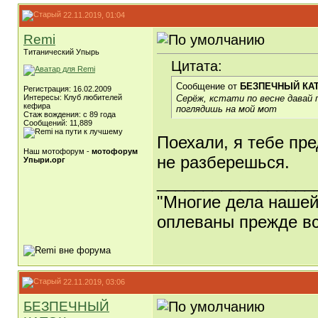
22.11.2019, 01:04
Remi
Титанический Упырь
Цитата:
Сообщение от
БЕЗПЕЧНЫЙ КА
Регистрация: 16.02.2009
Серёж, кстати по весне давай п
Интересы: Клуб любителей
кефира
поглядишь на мой мот
Стаж вождения: с 89 года
Сообщений: 11,889
Поехали, я тебе пр
Наш мотофорум -
мотофорум
не разберешься.
Упыри.орг
_________________
"Многие дела нашей
оплеваны прежде вс
22.11.2019, 03:06
БЕЗПЕЧНЫЙ