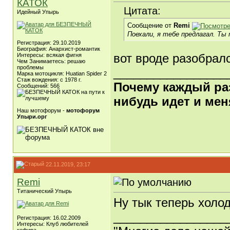
КАТОК
Цитата:
Идейный Упырь
Сообщение от
Remi
Поехали, я тебе предлагал. Ты
Регистрация: 29.10.2019
Биография: Анархист-романтик
вот вроде разобрал
Интересы: всякая фигня
Чем Занимаетесь: решаю
проблемы
_________________
Марка мотоцикля: Huatian Spider 2
Стаж вождения: с 1978 г.
Почему каждый раз,
Сообщений: 566
нибудь идет и мен
Наш мотофорум -
мотофорум
Упыри.орг
22.11.2019, 23:17
Remi
Титанический Упырь
Ну тык теперь холод
_________________
Регистрация: 16.02.2009
Интересы: Клуб любителей