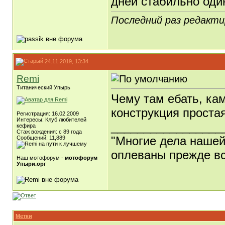
дней стабильно один
Последний раз редактир
24.11.2019, 13:34
Remi
Титанический Упырь
Чему там ебать, ка
конструкция простая
Регистрация: 16.02.2009
Интересы: Клуб любителей
_________________
кефира
Стаж вождения: с 89 года
"Многие дела нашей
Сообщений: 11,889
оплеваны прежде вс
Наш мотофорум -
мотофорум
Упыри.орг
Метки