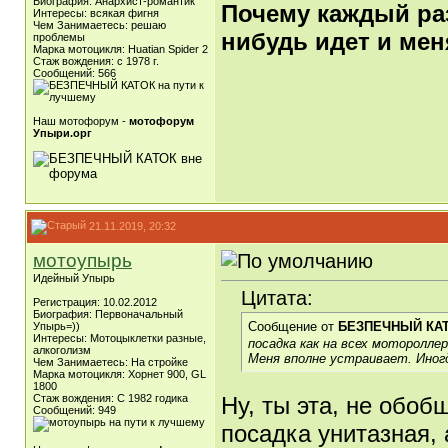
Биография: Анархист-романтик
Почему каждый раз,
Интересы: всякая фигня
Чем Занимаетесь: решаю
нибудь идет и мен
проблемы
Марка мотоцикля: Huatian Spider 2
Стаж вождения: с 1978 г.
Сообщений: 566
Наш мотофорум -
мотофорум
Упыри.орг
21.11.2019, 20:32
мотоупырь
Идейный Упырь
Цитата:
Регистрация: 10.02.2012
Биография: Первоначальный
Сообщение от
БЕЗПЕЧНЫЙ КА
Упырь=))
Интересы: Мотоцыклетки разные,
посадка как на всех мотороллер
алкоголизм
Меня вполне устраивает. Иног
Чем Занимаетесь: На стройке
Марка мотоцикля: Хорнет 900, GL
1800
Стаж вождения: С 1982 годика
Ну, ты эта, не обоб
Сообщений: 949
посадка унитазная, 