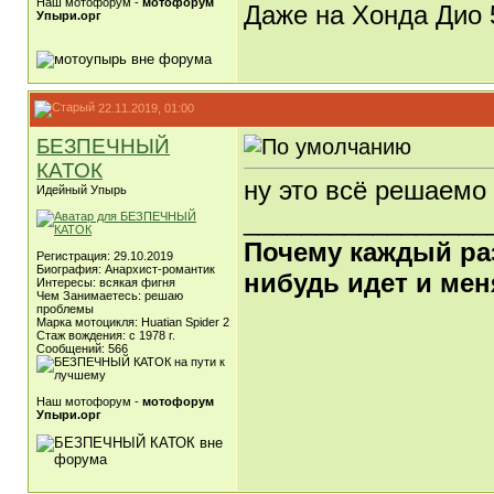
Наш мотофорум -
мотофорум
Даже на Хонда Дио 
Упыри.орг
22.11.2019, 01:00
БЕЗПЕЧНЫЙ
КАТОК
ну это всё решаемо
Идейный Упырь
_________________
Почему каждый раз,
Регистрация: 29.10.2019
Биография: Анархист-романтик
нибудь идет и мен
Интересы: всякая фигня
Чем Занимаетесь: решаю
проблемы
Марка мотоцикля: Huatian Spider 2
Стаж вождения: с 1978 г.
Сообщений: 566
Наш мотофорум -
мотофорум
Упыри.орг