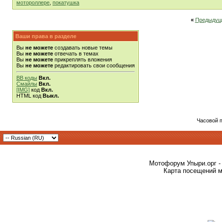
мотороллере
,
покатушка
«
Предыдущ
Ваши права в разделе
Вы
не можете
создавать новые темы
Вы
не можете
отвечать в темах
Вы
не можете
прикреплять вложения
Вы
не можете
редактировать свои сообщения
BB коды
Вкл.
Смайлы
Вкл.
[IMG]
код
Вкл.
HTML код
Выкл.
Часовой 
Мотофорум Упыри.орг -
Карта посещений м