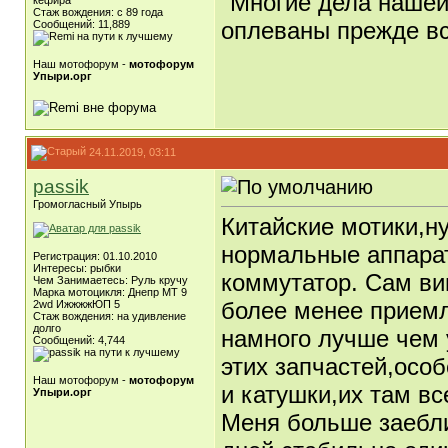
"Многие дела нашей
кефира
Стаж вождения: с 89 года
оплеваны прежде вс
Сообщений: 11,889
Наш мотофорум -
мотофорум
Упыри.орг
24.11.2019, 03:11
passik
Громогласный Упырь
Китайские мотики,н
нормальные аппарат
Регистрация: 01.10.2010
Интересы: рыбки
коммутатор. Сам ви
Чем Занимаетесь: Руль кручу
Марка мотоцикля: Днепр МТ 9
более менее приемл
2wd ИжжжжЮП 5
Стаж вождения: на удивление
долго
намного лучше чем 
Сообщений: 4,744
этих запчастей,осо
Наш мотофорум -
мотофорум
и катушки,их там вс
Упыри.орг
Меня больше заебли