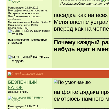
Посадка вообще унитазная, суд
Регистрация: 29.10.2019
Биография: Анархист-романтик
посадка как на всех
Интересы: всякая фигня
Чем Занимаетесь: решаю
проблемы
Меня вполне устраи
Марка мотоцикля: Huatian Spider 2
Стаж вождения: с 1978 г.
вперёд как на чёпп
Сообщений: 566
_________________
Наш мотофорум -
мотофорум
Почему каждый раз,
Упыри.орг
нибудь идет и мен
21.11.2019, 20:19
БЕЗПЕЧНЫЙ
КАТОК
на фотке дядька пря
Идейный Упырь
смотрюсь намного м
_________________
Регистрация: 29.10.2019