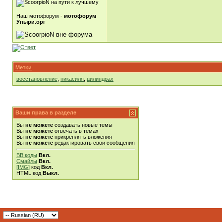
Наш мотофорум -
мотофорум
Упыри.орг
Метки
восстановление
,
никасиля
,
цилиндрах
Ваши права в разделе
Вы
не можете
создавать новые темы
Вы
не можете
отвечать в темах
Вы
не можете
прикреплять вложения
Вы
не можете
редактировать свои сообщения
BB коды
Вкл.
Смайлы
Вкл.
[IMG]
код
Вкл.
HTML код
Выкл.