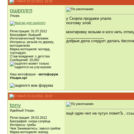
23.10.2013, 16:32
ошрплгп
Упырь
у Скорпа продажи упали.
поэтому злой.
Регистрация: 31.07.2012
монтировку возьми и кого нить отпиз
Биография: Бывший
__________________
Интеллигентный Человек
добрые дела следует делать бесплат
Интересы: резьба по дереву,
мотоциклизм
Марка мотоцикля: мотард,
турэндуро.
Стаж вождения: с детства
Сообщений: 10,002
Наш мотофорум -
мотофорум
Упыри.орг
23.10.2013, 16:57
tony
Идейный Упырь
ещё один чел на чугун ложитЪ , ссы
Регистрация: 28.02.2012
Биография: скора сатрёца
Интересы: грибы
Чем Занимаетесь: завхоз грибов
Марка мотоцикля: мапед