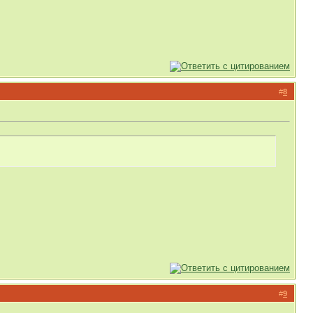
#
8
#
9