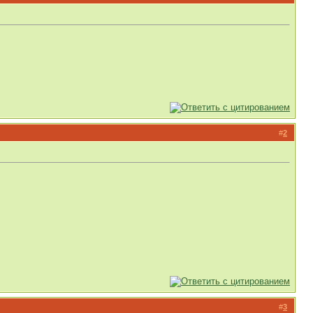
#
2
#
3