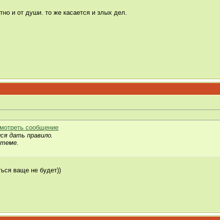
но и от души. то же касается и злых дел.
ся дать правило.
 теме.
ться ваще не будет))