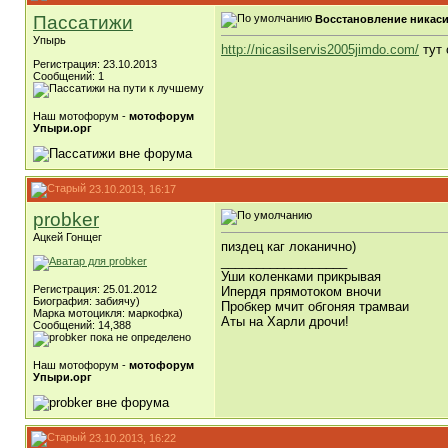
Пассатижи
Восстановление никаси
Упырь
http://nicasilservis2005jimdo.com/
тут 
Регистрация: 23.10.2013
Сообщений: 1
Наш мотофорум -
мотофорум
Упыри.орг
23.10.2013, 16:17
probker
Ацкей Гонщег
пиздец каг локанично)
__________________
Уши коленками прикрывая
Регистрация: 25.01.2012
Ипердя прямотоком вночи
Биография: забиячу)
Пробкер мчит обгоняя трамваи
Марка мотоцикля: маркофка)
Аты на Харли дрочи!
Сообщений: 14,388
Наш мотофорум -
мотофорум
Упыри.орг
23.10.2013, 16:22