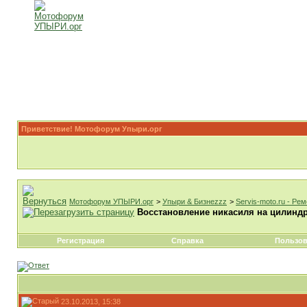
Приветствие! Мотофорум Упыри.орг
Мотофорум УПЫРИ.орг
>
Упыри & Бизнеzzz
>
Servis-moto.ru - Ре
Восстановление никасиля на цилинд
Регистрация
Справка
Пользов
23.10.2013, 15:38