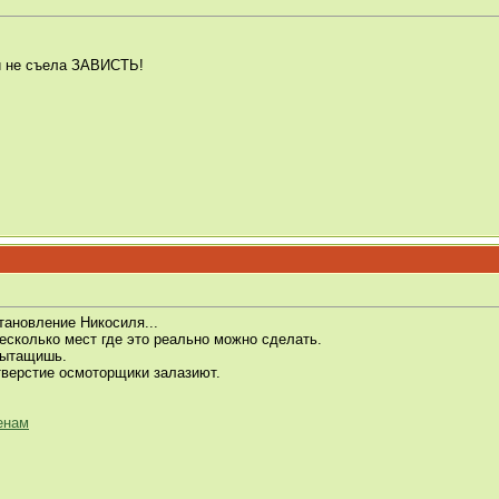
ми не съела ЗАВИСТЬ!
становление Никосиля...
есколько мест где это реально можно сделать.
вытащишь.
тверстие осмоторщики залазиют.
енам