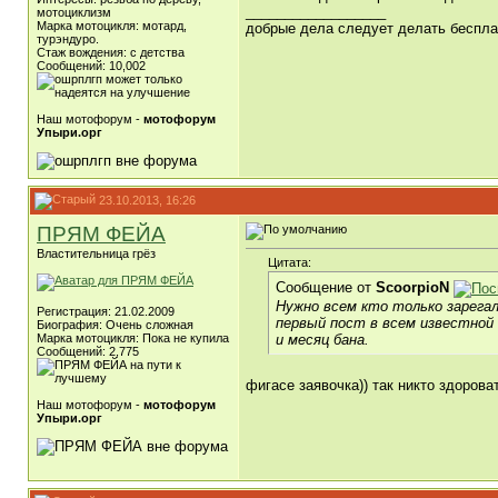
__________________
мотоциклизм
Марка мотоцикля: мотард,
добрые дела следует делать бесплат
турэндуро.
Стаж вождения: с детства
Сообщений: 10,002
Наш мотофорум -
мотофорум
Упыри.орг
23.10.2013, 16:26
ПРЯМ ФЕЙА
Властительница грёз
Цитата:
Сообщение от
ScoorpioN
Нужно всем кто только зарегал
Регистрация: 21.02.2009
первый пост в всем известной
Биография: Очень сложная
и месяц бана.
Марка мотоцикля: Пока не купила
Сообщений: 2,775
фигасе заявочка)) так никто здорова
Наш мотофорум -
мотофорум
Упыри.орг