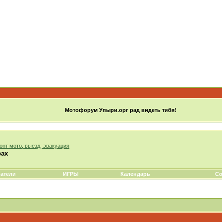
Мотофорум Упыри.орг рад видеть тибя!
монт мото, выезд, эвакуация
рах
атели
ИГРЫ
Календарь
Со