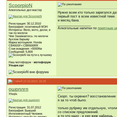
ScoorpioN
Алкогольных дел мастер
Нужно всем кто только зарегался да
первый пост в всем известной теме.
и месяц бана.
Регистрация: 30.12.2010
__________________
Биография: позитивный МЭН
Алкогольные напитки по
приятным ц
Интересы: Вело, мото, доски, и
так по мелочи
Чем Занимаетесь: по мелочи
бухлом барыжу
Марка мотоцикля: Honda
CB400SF< CBR600RR
Стаж вождения: >5000Км
Сообщений: 5,809
Наш мотофорум -
мотофорум
Упыри.орг
23.10.2013, 16:25
ошрплгп
Упырь
Скорп. ты охренел? восстановление 
я за то чтоб было.
Регистрация: 31.07.2012
только рубрику им отдельную, чтоли.
Биография: Бывший
со списком предложений.
Интеллигентный Человек
а то что надо - и хер жеж найдешь...
Интересы: резьба по дереву,