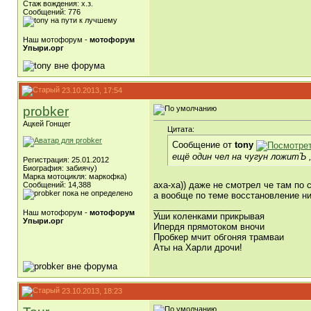
Стаж вождения: х.з.
Сообщений: 776
Наш мотофорум -
мотофорум
Упыри.орг
23.10.2013, 17:54
probker
Ацкей Гонщег
Цитата:
Сообщение от
tony
ещё один чел на чугун ложитЪ 
Регистрация: 25.01.2012
Биография: забиячу)
Марка мотоцикля: маркофка)
аха-ха)) даже не смотрел че там по 
Сообщений: 14,388
а вообще по теме восстановление ни
__________________
Наш мотофорум -
мотофорум
Уши коленками прикрывая
Упыри.орг
Ипердя прямотоком вночи
Пробкер мчит обгоняя трамваи
Аты на Харли дрочи!
23.10.2013, 18:23