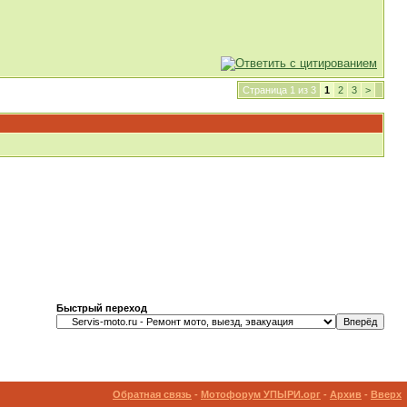
Страница 1 из 3
1
2
3
>
Быстрый переход
Обратная связь
-
Мотофорум УПЫРИ.орг
-
Архив
-
Вверх