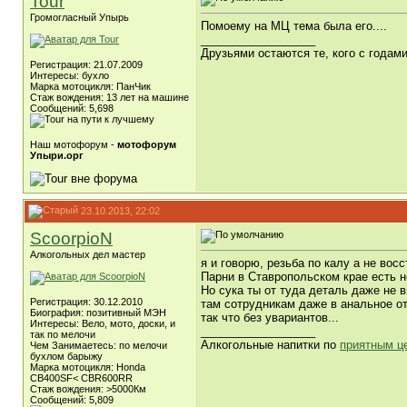
Tour
Громогласный Упырь
Помоему на МЦ тема была его....
__________________
Друзьями остаются те, кого с года
Регистрация: 21.07.2009
Интересы: бухло
Марка мотоцикля: ПанЧик
Стаж вождения: 13 лет на машине
Сообщений: 5,698
Наш мотофорум -
мотофорум
Упыри.орг
23.10.2013, 22:02
ScoorpioN
Алкогольных дел мастер
я и говорю, резьба по калу а не вос
Парни в Ставропольском крае есть н
Но сука ты от туда деталь даже не 
Регистрация: 30.12.2010
там сотрудникам даже в анальное о
Биография: позитивный МЭН
так что без увариантов...
Интересы: Вело, мото, доски, и
__________________
так по мелочи
Алкогольные напитки по
приятным ц
Чем Занимаетесь: по мелочи
бухлом барыжу
Марка мотоцикля: Honda
CB400SF< CBR600RR
Стаж вождения: >5000Км
Сообщений: 5,809