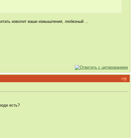
читать изволит ваши измышления, любезный ...
#
48
роде есть?