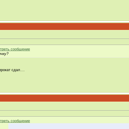
ичку?
рокат сдал....