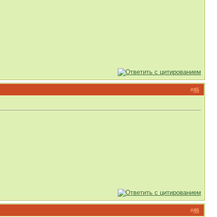
#
45
#
46