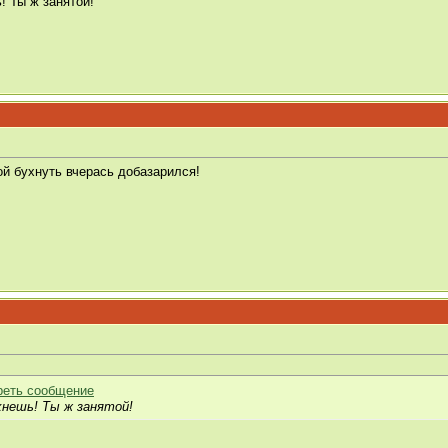
! Ты ж занятой!
ой бухнуть вчерась добазарился!
ухнешь! Ты ж занятой!