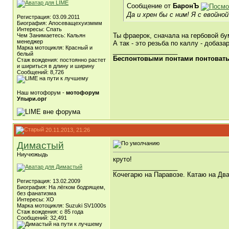
Сообщение от
БаронЪ
Да и хрен бы с ним! Я с евойно
Регистрация: 03.09.2011
Биография: Апосеващехуизммм
Интересы: Спать
Ты фраерок, сначала на гербовой бу
Чем Занимаетесь: Кальян
менеджер
А так - это резьба по каллу - добазар
Марка мотоцикля: Красный и
__________________
белый
Беспонтовыми понтами понтоватьс
Стаж вождения: постоянно растет
и шириться в длину и ширину
Сообщений: 8,726
Наш мотофорум -
мотофорум
Упыри.орг
20.11.2013, 21:26
Димастый
Ниучюжыдь
круто!
__________________
Кочегарю на Паравозе. Катаю на Два
Регистрация: 13.02.2009
Биография: На лёгком бодрящем,
без фанатизма
Интересы: ХО
Марка мотоцикля: Suzuki SV1000s
Стаж вождения: с 85 года
Сообщений: 32,491