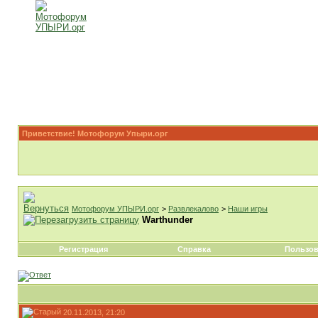
Приветствие! Мотофорум Упыри.орг
Мотофорум УПЫРИ.орг
>
Развлекалово
>
Наши игры
Warthunder
Регистрация
Справка
Пользов
20.11.2013, 21:20