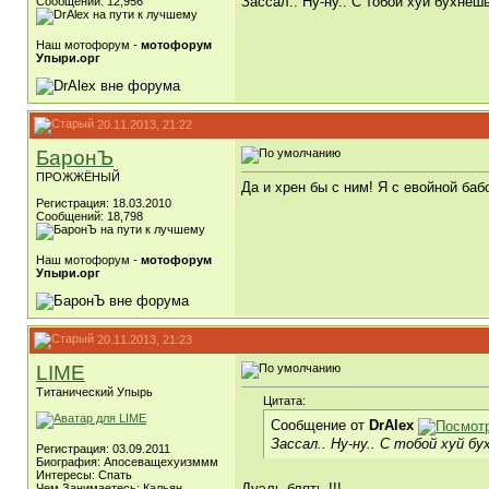
Зассал.. Ну-ну.. С тобой хуй бухнешь
Сообщений: 12,956
Наш мотофорум -
мотофорум
Упыри.орг
20.11.2013, 21:22
БаронЪ
ПРОЖЖЁНЫЙ
Да и хрен бы с ним! Я с евойной баб
Регистрация: 18.03.2010
Сообщений: 18,798
Наш мотофорум -
мотофорум
Упыри.орг
20.11.2013, 21:23
LIME
Титанический Упырь
Цитата:
Сообщение от
DrAlex
Зассал.. Ну-ну.. С тобой хуй б
Регистрация: 03.09.2011
Биография: Апосеващехуизммм
Интересы: Спать
Дуэль блять !!!
Чем Занимаетесь: Кальян