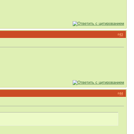
#
43
#
44