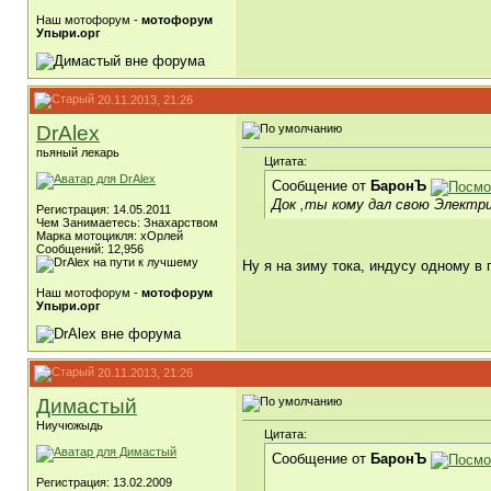
Наш мотофорум -
мотофорум
Упыри.орг
20.11.2013, 21:26
DrAlex
пьяный лекарь
Цитата:
Сообщение от
БаронЪ
Док ,ты кому дал свою Электр
Регистрация: 14.05.2011
Чем Занимаетесь: Знахарством
Марка мотоцикля: хОрлей
Сообщений: 12,956
Ну я на зиму тока, индусу одному в п
Наш мотофорум -
мотофорум
Упыри.орг
20.11.2013, 21:26
Димастый
Ниучюжыдь
Цитата:
Сообщение от
БаронЪ
Регистрация: 13.02.2009