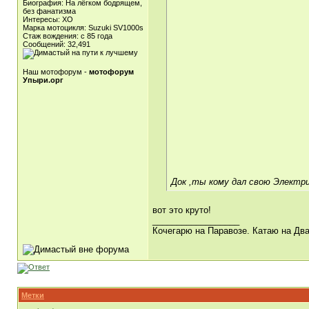
Биография: На лёгком бодрящем,
без фанатизма
Интересы: ХО
Марка мотоцикля: Suzuki SV1000s
Стаж вождения: с 85 года
Сообщений: 32,491
Наш мотофорум -
мотофорум
Упыри.орг
Док ,ты кому дал свою Электр
вот это круто!
__________________
Кочегарю на Паравозе. Катаю на Два
Метки