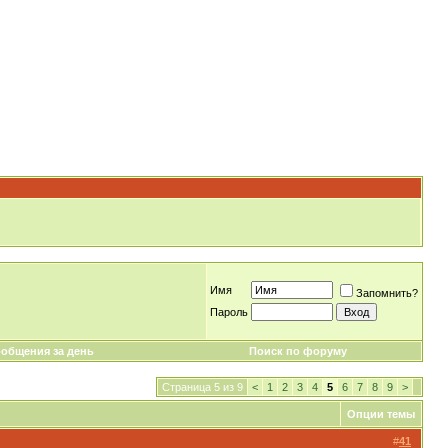
Имя
Запомнить?
Пароль
общения за день
Поиск по форуму
Страница 5 из 9
<
1
2
3
4
5
6
7
8
9
>
Опции темы
#
41