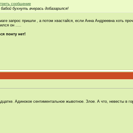
й бабой бухнуть вчерась добазарился!
маге запрос пришли , а потом хвастайся, если Анна Андреевна хоть про
ился он .....
я понту нет!
дцатке. Адинокое сентиментальное жывотное. Злое. А что, невесты в го