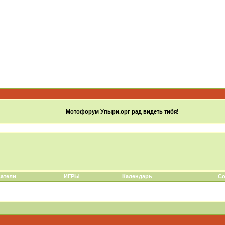
Мотофорум Упыри.орг рад видеть тибя!
атели
ИГРЫ
Календарь
Со