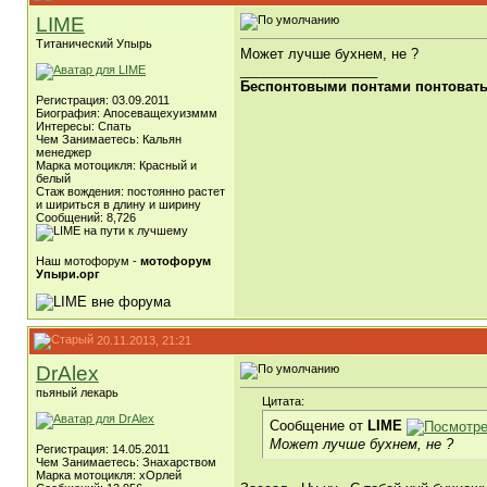
LIME
Титанический Упырь
Может лучше бухнем, не ?
__________________
Беспонтовыми понтами понтоватьс
Регистрация: 03.09.2011
Биография: Апосеващехуизммм
Интересы: Спать
Чем Занимаетесь: Кальян
менеджер
Марка мотоцикля: Красный и
белый
Стаж вождения: постоянно растет
и шириться в длину и ширину
Сообщений: 8,726
Наш мотофорум -
мотофорум
Упыри.орг
20.11.2013, 21:21
DrAlex
пьяный лекарь
Цитата:
Сообщение от
LIME
Может лучше бухнем, не ?
Регистрация: 14.05.2011
Чем Занимаетесь: Знахарством
Марка мотоцикля: хОрлей