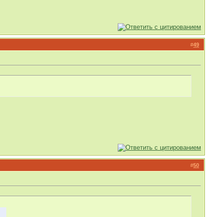
#
49
#
50