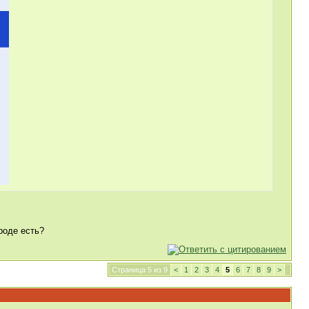
роде есть?
Страница 5 из 9
<
1
2
3
4
5
6
7
8
9
>