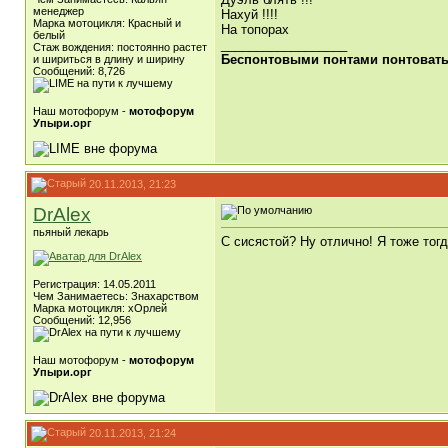
менеджер
Нахуй !!!!
Марка мотоцикля: Красный и
На топорах
белый
__________________
Стаж вождения: постоянно растет
Беспонтовыми понтами понтоватьс
и шириться в длину и ширину
Сообщений: 8,726
Наш мотофорум -
мотофорум
Упыри.орг
20.11.2013, 21:23
DrAlex
пьяный лекарь
С сисястой? Ну отлично! Я тоже тогд
Регистрация: 14.05.2011
Чем Занимаетесь: Знахарством
Марка мотоцикля: хОрлей
Сообщений: 12,956
Наш мотофорум -
мотофорум
Упыри.орг
20.11.2013, 21:24