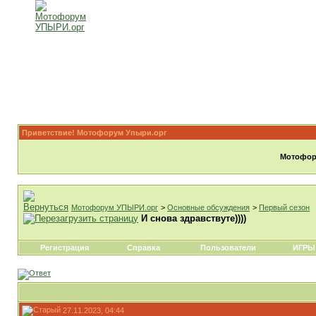
Приветствие! Мотофорум Упыри.орг
Мотофору
Мотофорум УПЫРИ.орг
>
Основные обсуждения
>
Первый сезон
И снова здравствуте))))
Регистрация
Справка
Пользователи
ИГРЫ
27.11.2023, 04:44