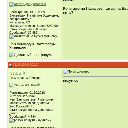
__________________
Кочегарю на Паравозе. Катаю на Два
Регистрация: 13.02.2009
есть?
Биография: На лёгком бодрящем,
без фанатизма
Интересы: ХО
Марка мотоцикля: Suzuki SV1000s
Стаж вождения: с 85 года
Сообщений: 32,487
Наш мотофорум -
мотофорум
Упыри.орг
23.05.2024, 10:27
passik
Громогласный Упырь
нихуя се
Регистрация: 01.10.2010
Интересы: рыбки
Чем Занимаетесь: Руль кручу
Марка мотоцикля: Днепр МТ 9
2wd ИжжжжЮП 5
Стаж вождения: на удивление
долго
Сообщений: 4,744