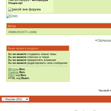
Наш мотофорум -
мотофорум
Упыри.орг
Метки
здравствуте))))
,
снова
«
Предыдущ
Ваши права в разделе
Вы
не можете
создавать новые темы
Вы
не можете
отвечать в темах
Вы
не можете
прикреплять вложения
Вы
не можете
редактировать свои сообщения
BB коды
Вкл.
Смайлы
Вкл.
[IMG]
код
Вкл.
HTML код
Выкл.
Часовой 