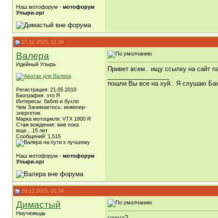
Наш мотофорум -
мотофорум
Упыри.орг
27.12.2023, 11:39
Валера
Идейный Упырь
Привет всем.. ищу ссылку на сайт п
__________________
пошли Вы все на хуй.. Я слушаю Бах
Регистрация: 21.05.2010
Биография: это Я
Интересы: бабло и бухло
Чем Занимаетесь: инженер-
энергетик
Марка мотоцикля: VTX 1800 R
Стаж вождения: жив пока
еще....15 лет
Сообщений: 1,515
Наш мотофорум -
мотофорум
Упыри.орг
28.12.2023, 02:34
Димастый
Ниучюжыдь
нахуа?