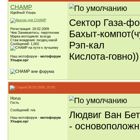
CHAMP
Идейный Упырь
Сектор Газа-фо
Регистрация: 18.02.2009
Бахыт-компот(ч
Чем Занимаетесь: пиротехник
Марка мотоцикля: всегда
Стаж вождения: пиздец какой
Рэп-кал
Сообщений: 1,002
Кислота-говно))
Наш мотофорум -
мотофорум
Упыри.орг
06.03.2009, 20:50
Horus
Гость
Сообщений: n/a
Людвиг Ван Бет
Наш мотофорум -
мотофорум
Упыри.орг
- основоположн