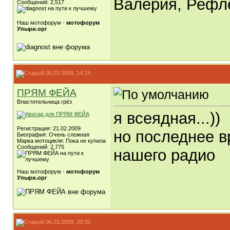
Валерия, Рефлек
Сообщений: 2,517
Наш мотофорум -
мотофорум
Упыри.орг
06.03.2009, 14:24
ПРЯМ ФЕЙА
Властительница грёз
я всеядная...))
Регистрация: 21.02.2009
но последнее в
Биография: Очень сложная
Марка мотоцикля: Пока не купила
Сообщений: 2,775
нашего радио
Наш мотофорум -
мотофорум
Упыри.орг
06.03.2009, 20:35