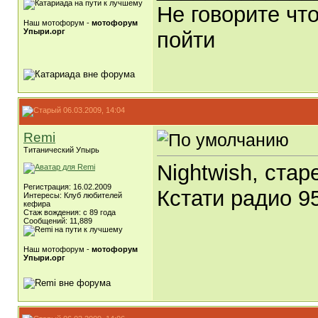
Не говорите что
Наш мотофорум -
мотофорум
Упыри.орг
пойти
06.03.2009, 14:04
Remi
Титанический Упырь
Nightwish, стар
Регистрация: 16.02.2009
Кстати радио 95
Интересы: Клуб любителей
кефира
Стаж вождения: с 89 года
Сообщений: 11,889
Наш мотофорум -
мотофорум
Упыри.орг