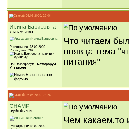
06.03.2009, 22:06
Ирина Барисовна
Упырь Активист
Что читаем был
Регистрация: 13.02.2009
появца тема "ч
Сообщений: 204
питания"
Наш мотофорум -
мотофорум
Упыри.орг
06.03.2009, 22:28
CHAMP
Идейный Упырь
Чем какаем,то 
Регистрация: 18.02.2009