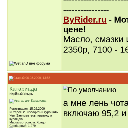
----------------
ByRider.ru
- Мо
цене!
Масло, смазки
2350р, 7100 - 1
06.03.2009, 13:55
Катариада
Идейный Упырь
а мне лень чот
Регистрация: 15.02.2009
включаю 95,2 и
Интересы: низводить и курощать
Чем Занимаетесь: низвожу и
курощаю
_____________
Марка мотоцикля: Хондо
Сообщений: 1,279