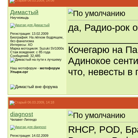
06.03.2009, 14:06
Димастый
Ниучюжыдь
да, Радио-рок 
Регистрация: 13.02.2009
_____________
Биография: На лёгком бодрящем,
без фанатизма
Интересы: ХО
Кочегарю на Па
Марка мотоцикля: Suzuki SV1000s
Стаж вождения: с 85 года
Сообщений: 32,485
Адинокое сенти
Наш мотофорум -
мотофорум
что, невесты в 
Упыри.орг
06.03.2009, 14:18
diagnost
Чилавег-Лигендо
RHCP, POD, Бра
Регистрация: 14.02.2009