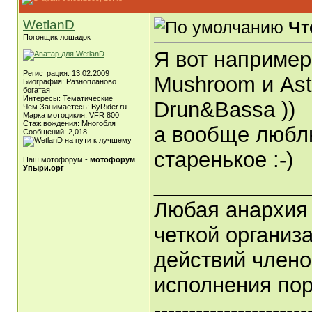
WetlanD
Чт
Погонщик лошадок
Я вот например,
Регистрация: 13.02.2009
Mushroom и Astr
Биография: Разнопланово
богатая
Интересы: Тематические
Drun&Bassa ))
Чем Занимаетесь: ByRider.ru
Марка мотоцикля: VFR 800
Стаж вождения: Многобля
а вообще люблю
Сообщений: 2,018
старенькое :-)
Наш мотофорум -
мотофорум
Упыри.орг
_____________
Любая анархия 
четкой организ
действий члено
исполнения пор
----------------------