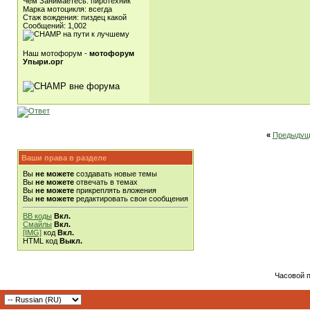
Чем Занимаетесь: пиротехник
Марка мотоцикля: всегда
Стаж вождения: пиздец какой
Сообщений: 1,002
Наш мотофорум -
мотофорум
Упыри.орг
«
Предыдущ
Ваши права в разделе
Вы
не можете
создавать новые темы
Вы
не можете
отвечать в темах
Вы
не можете
прикреплять вложения
Вы
не можете
редактировать свои сообщения
BB коды
Вкл.
Смайлы
Вкл.
[IMG]
код
Вкл.
HTML код
Выкл.
Часовой 