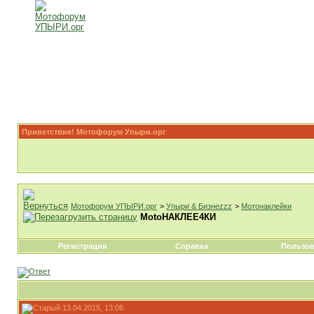
Приветствие! Мотофорум Упыри.орг
Мотофорум УПЫРИ.орг
>
Упыри & Бизнеzzz
>
Мотонаклейки
МоtоНАКЛЕЕ4КИ
Регистрация
Справка
Пользов
13.04.2015, 13:06