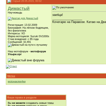
28.05.2015, 00:02
Димастый
Ниучюжыдь
заебца!
__________________
Кочегарю на Паравозе. Катаю на Два
Регистрация: 13.02.2009
Биография: На лёгком бодрящем,
без фанатизма
Интересы: ХО
Марка мотоцикля: Suzuki SV1000s
Стаж вождения: с 85 года
Сообщений: 32,491
Наш мотофорум -
мотофорум
Упыри.орг
Метки
моtонаклее4ки
Ваши права в разделе
Вы
не можете
создавать новые темы
Вы
не можете
отвечать в темах