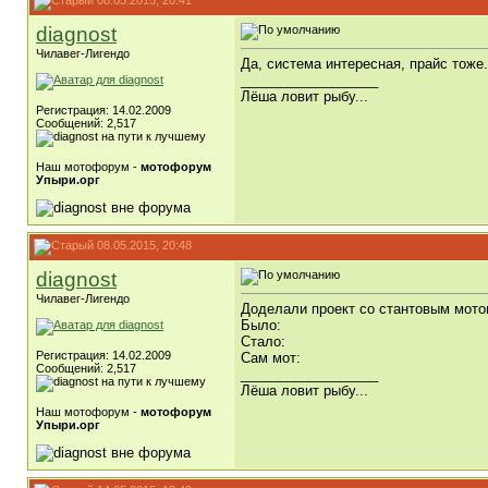
08.05.2015, 20:41
diagnost
Чилавег-Лигендо
Да, система интересная, прайс тоже
__________________
Лёша ловит рыбу...
Регистрация: 14.02.2009
Сообщений: 2,517
Наш мотофорум -
мотофорум
Упыри.орг
08.05.2015, 20:48
diagnost
Чилавег-Лигендо
Доделали проект со стантовым мото
Было:
Стало:
Регистрация: 14.02.2009
Сам мот:
Сообщений: 2,517
__________________
Лёша ловит рыбу...
Наш мотофорум -
мотофорум
Упыри.орг