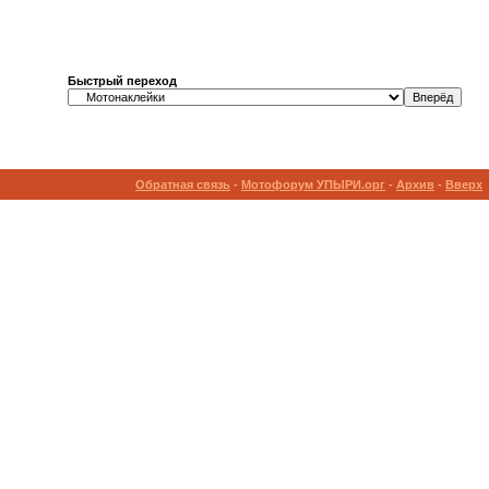
Быстрый переход
Обратная связь
-
Мотофорум УПЫРИ.орг
-
Архив
-
Вверх