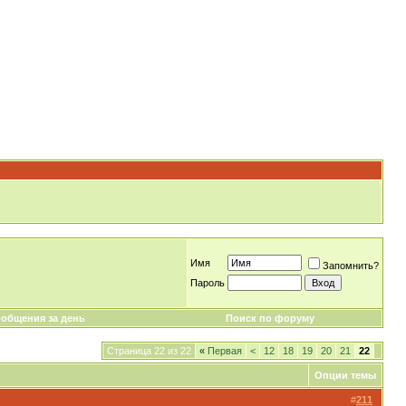
Имя
Запомнить?
Пароль
общения за день
Поиск по форуму
Страница 22 из 22
«
Первая
<
12
18
19
20
21
22
Опции темы
#
211