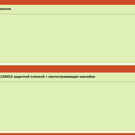
инилом
1200GS защитной пленкой + светоотражающие наклейки