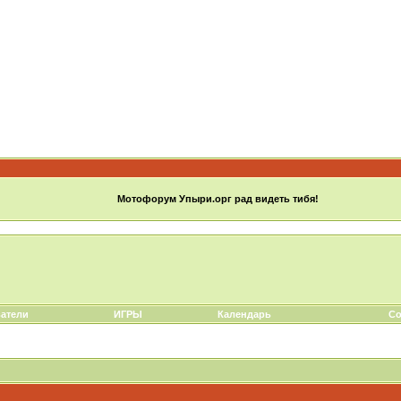
Мотофорум Упыри.орг рад видеть тибя!
атели
ИГРЫ
Календарь
Со