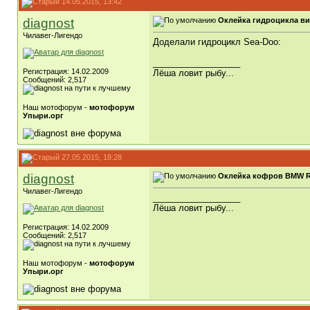
14.05.2015, 13:42
diagnost
Оклейка гидроцикла в
Чилавег-Лигендо
Доделали гидроцикл Sea-Doo:
__________________
Регистрация: 14.02.2009
Лёша ловит рыбу...
Сообщений: 2,517
Наш мотофорум -
мотофорум
Упыри.орг
27.05.2015, 18:28
diagnost
Оклейка кофров BMW R
Чилавег-Лигендо
__________________
Лёша ловит рыбу...
Регистрация: 14.02.2009
Сообщений: 2,517
Наш мотофорум -
мотофорум
Упыри.орг