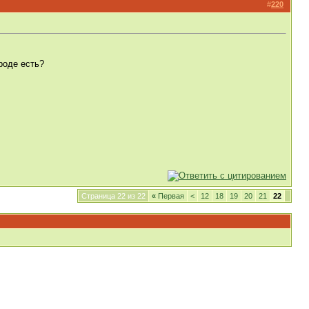
#
220
роде есть?
Страница 22 из 22
«
Первая
<
12
18
19
20
21
22