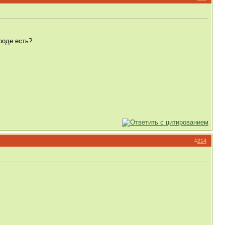
роде есть?
#
214