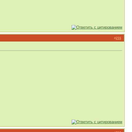
#
215