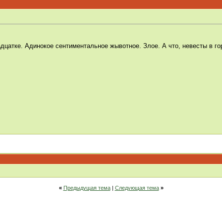
дцатке. Адинокое сентиментальное жывотное. Злое. А что, невесты в го
«
Предыдущая тема
|
Следующая тема
»