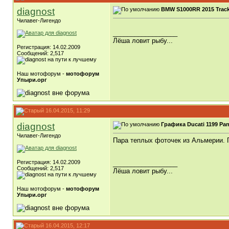
diagnost
BMW S1000RR 2015 Track
Чилавег-Лигендо
__________________
Лёша ловит рыбу...
Регистрация: 14.02.2009
Сообщений: 2,517
Наш мотофорум -
мотофорум
Упыри.орг
16.04.2015, 11:29
diagnost
Графика Ducati 1199 Pan
Чилавег-Лигендо
Пара теплых фоточек из Альмерии. П
Регистрация: 14.02.2009
__________________
Сообщений: 2,517
Лёша ловит рыбу...
Наш мотофорум -
мотофорум
Упыри.орг
16.04.2015, 12:17