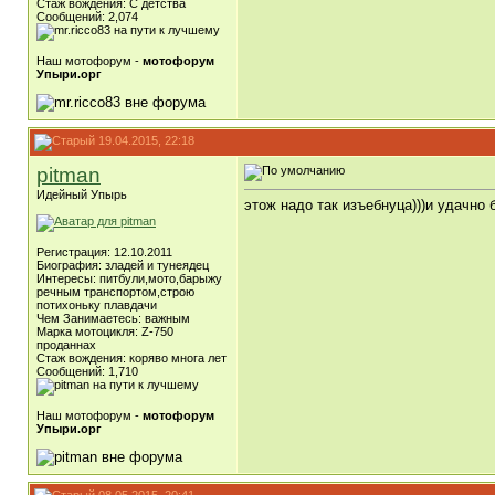
Стаж вождения: C детства
Сообщений: 2,074
Наш мотофорум -
мотофорум
Упыри.орг
19.04.2015, 22:18
pitman
Идейный Упырь
этож надо так изъебнуца)))и удачно 
Регистрация: 12.10.2011
Биография: зладей и тунеядец
Интересы: питбули,мото,барыжу
речным транспортом,строю
потихоньку плавдачи
Чем Занимаетесь: важным
Марка мотоцикля: Z-750
проданнах
Стаж вождения: коряво многа лет
Сообщений: 1,710
Наш мотофорум -
мотофорум
Упыри.орг