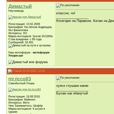
Димастый
Ниучюжыдь
классно, чо!
__________________
Кочегарю на Паравозе. Катаю на Два
Регистрация: 13.02.2009
Биография: На лёгком бодрящем,
без фанатизма
Интересы: ХО
Марка мотоцикля: Suzuki SV1000s
Стаж вождения: с 85 года
Сообщений: 32,491
Наш мотофорум -
мотофорум
Упыри.орг
19.04.2015, 12:42
mr.ricco83
Самобытный Упырь
хуясе глушаки какие
__________________
Бухаю как ебанутый
Регистрация: 19.08.2010
Биография: Майонез
Интересы: Мото
Чем Занимаетесь: Шофёр
Марка мотоцикля: 4 штуки в
гараже