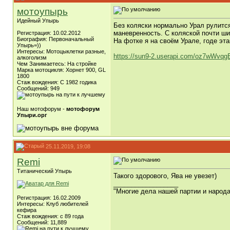
мотоупырь
Идейный Упырь
Без коляски нормально Урал рулится
маневренность. С коляской почти ши
Регистрация: 10.02.2012
Биография: Первоначальный
На фотке я на своём Урале, годе эта
Упырь=))
Интересы: Мотоцыклетки разные,
https://sun9-2.userapi.com/oz7wWvqgE
алкоголизм
Чем Занимаетесь: На стройке
Марка мотоцикля: Хорнет 900, GL
1800
Стаж вождения: С 1982 годика
Сообщений: 949
Наш мотофорум -
мотофорум
Упыри.орг
25.11.2019, 19:08
Remi
Титанический Упырь
Такого здорового, Ява не увезет)
__________________
"Многие дела нашей партии и народ
Регистрация: 16.02.2009
Интересы: Клуб любителей
кефира
Стаж вождения: с 89 года
Сообщений: 11,889