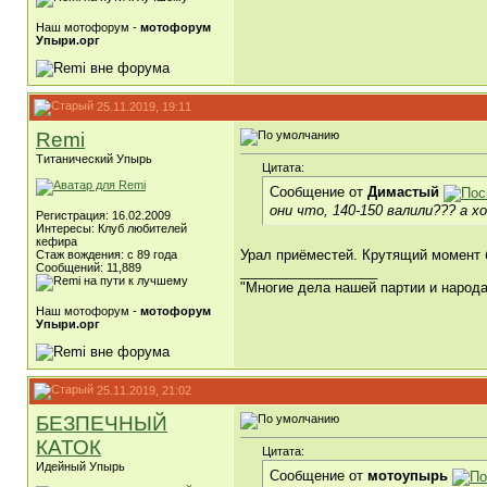
Наш мотофорум -
мотофорум
Упыри.орг
25.11.2019, 19:11
Remi
Титанический Упырь
Цитата:
Сообщение от
Димастый
они что, 140-150 валили??? а хо
Регистрация: 16.02.2009
Интересы: Клуб любителей
кефира
Урал приёместей. Крутящий момент 
Стаж вождения: с 89 года
Сообщений: 11,889
__________________
"Многие дела нашей партии и народ
Наш мотофорум -
мотофорум
Упыри.орг
25.11.2019, 21:02
БЕЗПЕЧНЫЙ
КАТОК
Цитата:
Идейный Упырь
Сообщение от
мотоупырь