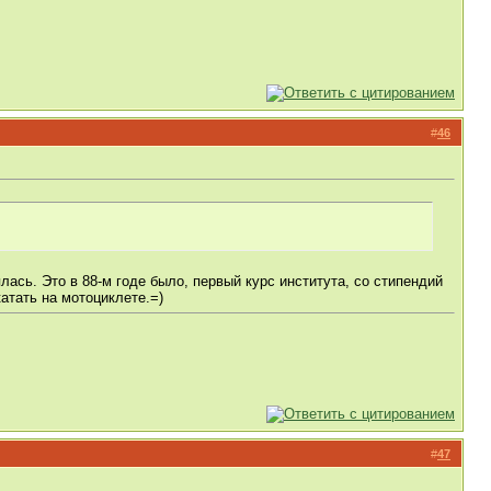
#
46
ялась. Это в 88-м годе было, первый курс института, со стипендий
катать на мотоциклете.=)
#
47