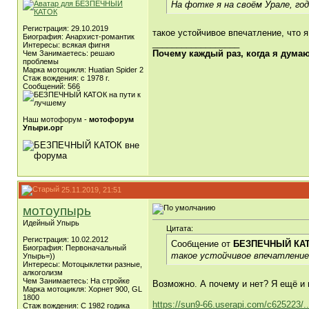
На фотке я на своём Урале, год
Регистрация: 29.10.2019
такое устойчивое впечатление, что я
Биография: Анархист-романтик
__________________
Интересы: всякая фигня
Почему каждый раз, когда я думаю
Чем Занимаетесь: решаю
проблемы
Марка мотоцикля: Huatian Spider 2
Стаж вождения: с 1978 г.
Сообщений: 566
Наш мотофорум -
мотофорум
Упыри.орг
25.11.2019, 21:51
мотоупырь
Идейный Упырь
Цитата:
Регистрация: 10.02.2012
Сообщение от
БЕЗПЕЧНЫЙ КА
Биография: Первоначальный
такое устойчивое впечатление,
Упырь=))
Интересы: Мотоцыклетки разные,
алкоголизм
Чем Занимаетесь: На стройке
Возможно. А почему и нет? Я ещё и
Марка мотоцикля: Хорнет 900, GL
1800
https://sun9-66.userapi.com/c625223/
Стаж вождения: С 1982 годика