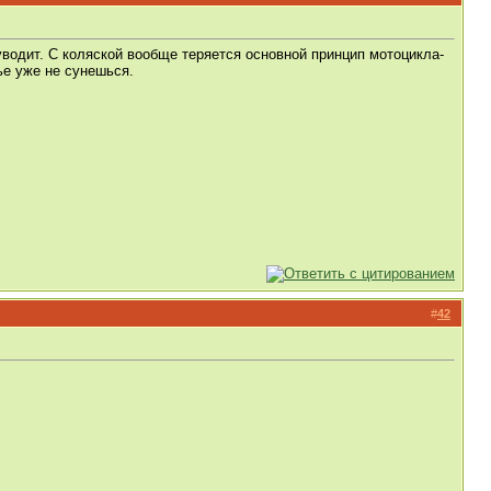
уводит. С коляской вообще теряется основной принцип мотоцикла-
ье уже не сунешься.
#
42