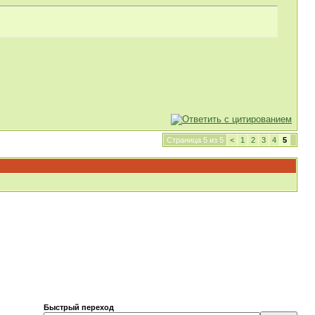
Страница 5 из 5
<
1
2
3
4
5
Быстрый переход