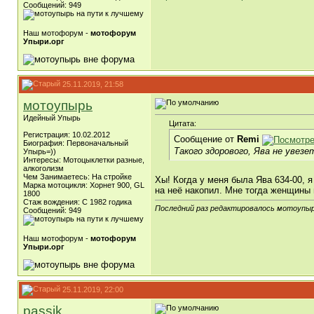
Сообщений: 949
Наш мотофорум -
мотофорум
Упыри.орг
25.11.2019, 21:58
мотоупырь
Идейный Упырь
Цитата:
Регистрация: 10.02.2012
Сообщение от
Remi
Биография: Первоначальный
Такого здорового, Ява не увезе
Упырь=))
Интересы: Мотоцыклетки разные,
алкоголизм
Чем Занимаетесь: На стройке
Хы! Когда у меня была Ява 634-00, я
Марка мотоцикля: Хорнет 900, GL
на неё накопил. Мне тогда женщины п
1800
Стаж вождения: С 1982 годика
Последний раз редактировалось мотоупырь
Сообщений: 949
Наш мотофорум -
мотофорум
Упыри.орг
25.11.2019, 22:00
passik