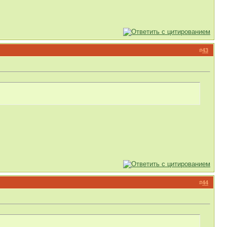
#
43
#
44