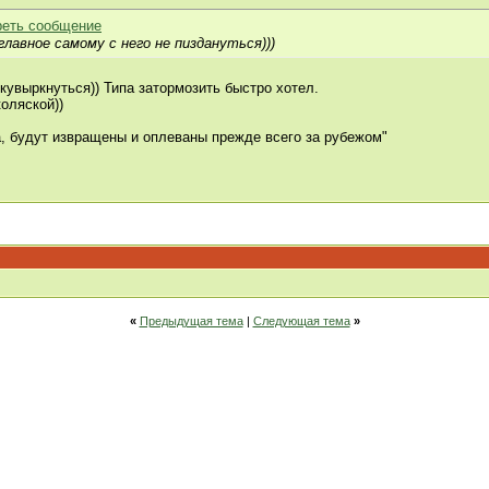
 главное самому с него не пиздануться)))
кувыркнуться)) Типа затормозить быстро хотел.
оляской))
а, будут извращены и оплеваны прежде всего за рубежом"
«
Предыдущая тема
|
Следующая тема
»