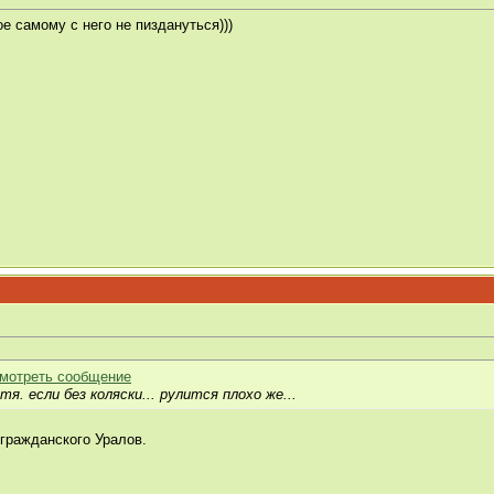
ое самому с него не пиздануться)))
тя. если без коляски... рулится плохо же...
 гражданского Уралов.