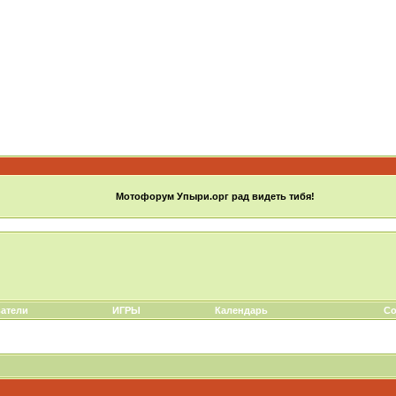
Мотофорум Упыри.орг рад видеть тибя!
атели
ИГРЫ
Календарь
Со