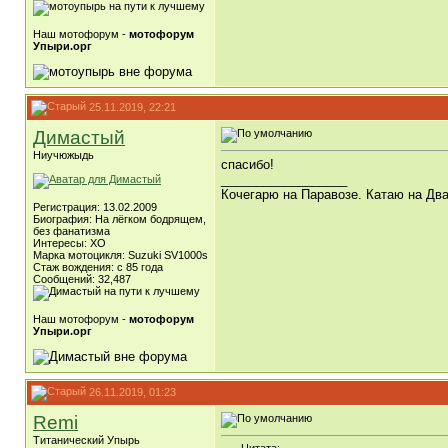
Наш мотофорум -
мотофорум
Упыри.орг
25.11.2019, 22:21
Димастый
Ниучюжыдь
спасибо!
__________________
Кочегарю на Паравозе. Катаю на Два
Регистрация: 13.02.2009
Биография: На лёгком бодрящем,
без фанатизма
Интересы: ХО
Марка мотоцикля: Suzuki SV1000s
Стаж вождения: с 85 года
Сообщений: 32,487
Наш мотофорум -
мотофорум
Упыри.орг
26.11.2019, 01:23
Remi
Титанический Упырь