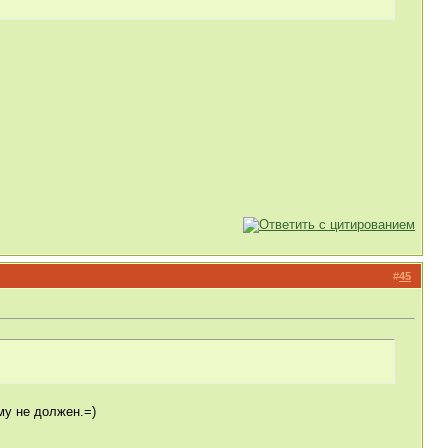
#
45
му не должен.=)