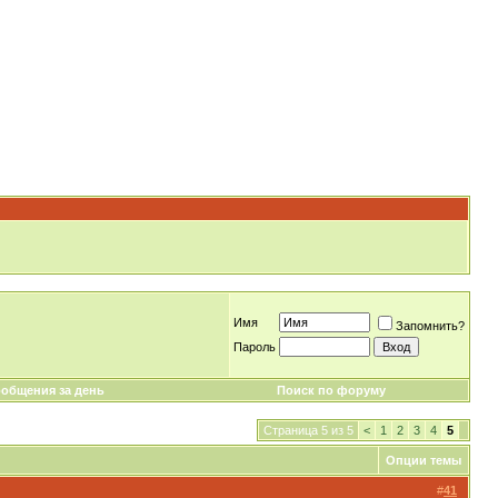
Имя
Запомнить?
Пароль
общения за день
Поиск по форуму
Страница 5 из 5
<
1
2
3
4
5
Опции темы
#
41