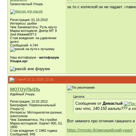
Громогласный Упырь
за то с коляской он не падает. главн
Регистрация: 01.10.2010
Интересы: рыбки
Чем Занимаетесь: Руль кручу
Марка мотоцикля: Днепр МТ 9
2wd ИжжжжЮП 5
Стаж вождения: на удивление
долго
Сообщений: 4,744
Наш мотофорум -
мотофорум
Упыри.орг
25.11.2019, 22:16
мотоупырь
Идейный Упырь
Цитата:
Регистрация: 10.02.2012
Сообщение от
Димастый
Биография: Первоначальный
они что, 140-150 валили??? а хо
Упырь=))
Интересы: Мотоцыклетки разные,
алкоголизм
Чем Занимаетесь: На стройке
Вот немного про отличия гаишного и
Марка мотоцикля: Хорнет 900, GL
1800
https://mmoto.tk/милицейский-урал/
Стаж вождения: С 1982 годика
Сообщений: 949