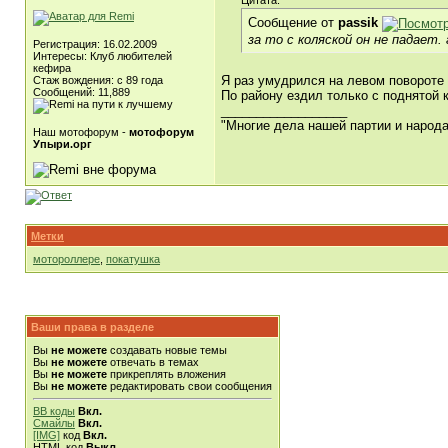
Цитата:
Сообщение от
passik
за то с коляской он не падает.
Регистрация: 16.02.2009
Интересы: Клуб любителей
кефира
Я раз умудрился на левом повороте 
Стаж вождения: с 89 года
Сообщений: 11,889
По району ездил только с поднятой к
__________________
"Многие дела нашей партии и народ
Наш мотофорум -
мотофорум
Упыри.орг
Метки
мотороллере
,
покатушка
Ваши права в разделе
Вы
не можете
создавать новые темы
Вы
не можете
отвечать в темах
Вы
не можете
прикреплять вложения
Вы
не можете
редактировать свои сообщения
BB коды
Вкл.
Смайлы
Вкл.
[IMG]
код
Вкл.
HTML код
Выкл.