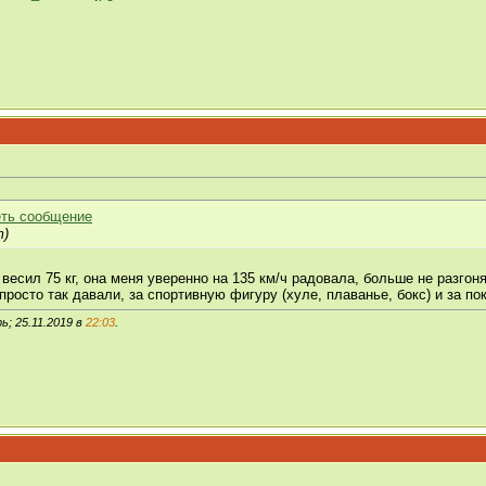
т)
 весил 75 кг, она меня уверенно на 135 км/ч радовала, больше не разгон
росто так давали, за спортивную фигуру (хуле, плаванье, бокс) и за по
; 25.11.2019 в
22:03
.