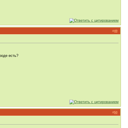
#
49
роде есть?
#
50