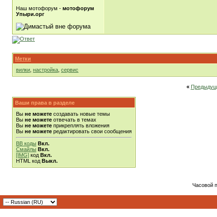
Наш мотофорум -
мотофорум
Упыри.орг
Метки
вилки
,
настройка
,
сервис
«
Предыдущ
Ваши права в разделе
Вы
не можете
создавать новые темы
Вы
не можете
отвечать в темах
Вы
не можете
прикреплять вложения
Вы
не можете
редактировать свои сообщения
BB коды
Вкл.
Смайлы
Вкл.
[IMG]
код
Вкл.
HTML код
Выкл.
Часовой 