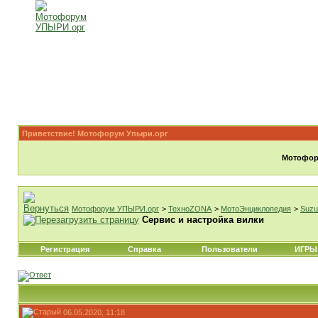
Приветствие! Мотофорум Упыри.орг
Мотофору
Мотофорум УПЫРИ.орг
>
ТехноZONA
>
МотоЭнциклопедия
>
Suzu
Сервис и настройка вилки
Регистрация
Справка
Пользователи
ИГРЫ
06.05.2020, 11:18