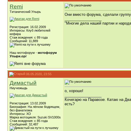
Remi
Титанический Упырь
Они вместо форума, сделали группу 
__________________
"Многие дела нашей партии и народ
Регистрация: 16.02.2009
Интересы: Клуб любителей
кефира
Стаж вождения: с 89 года
Сообщений: 11,889
Наш мотофорум -
мотофорум
Упыри.орг
06.05.2020, 23:55
Димастый
Ниучюжыдь
о, хорошо!
__________________
Кочегарю на Паравозе. Катаю на Два
Регистрация: 13.02.2009
есть?
Биография: На лёгком бодрящем,
без фанатизма
Интересы: ХО
Марка мотоцикля: Suzuki SV1000s
Стаж вождения: с 85 года
Сообщений: 32,487