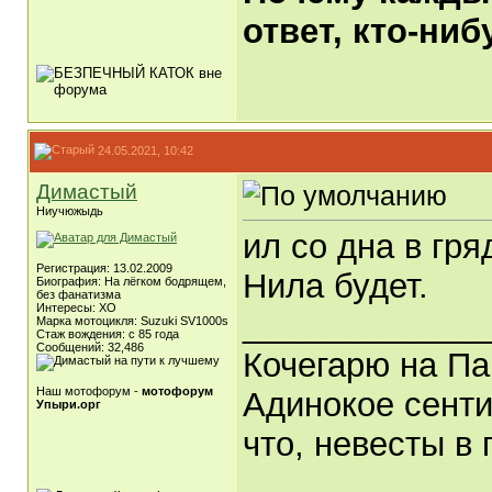
ответ, кто-ни
24.05.2021, 10:42
Димастый
Ниучюжыдь
ил со дна в гря
Регистрация: 13.02.2009
Нила будет.
Биография: На лёгком бодрящем,
без фанатизма
Интересы: ХО
_____________
Марка мотоцикля: Suzuki SV1000s
Стаж вождения: с 85 года
Сообщений: 32,486
Кочегарю на Па
Наш мотофорум -
мотофорум
Адинокое сенти
Упыри.орг
что, невесты в 