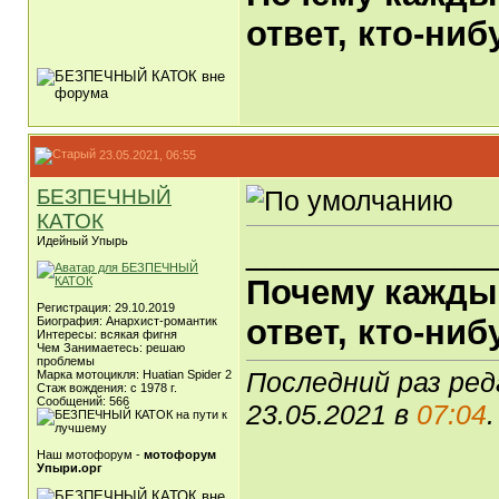
ответ, кто-ни
23.05.2021, 06:55
БЕЗПЕЧНЫЙ
КАТОК
_____________
Идейный Упырь
Почему каждый
Регистрация: 29.10.2019
ответ, кто-ни
Биография: Анархист-романтик
Интересы: всякая фигня
Чем Занимаетесь: решаю
проблемы
Последний раз ре
Марка мотоцикля: Huatian Spider 2
Стаж вождения: с 1978 г.
Сообщений: 566
23.05.2021 в
07:04
.
Наш мотофорум -
мотофорум
Упыри.орг