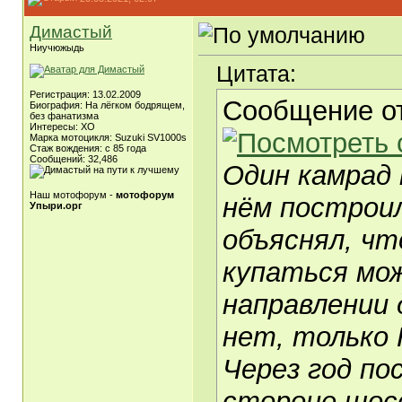
Димастый
Ниучюжыдь
Цитата:
Регистрация: 13.02.2009
Сообщение о
Биография: На лёгком бодрящем,
без фанатизма
Интересы: ХО
Марка мотоцикля: Suzuki SV1000s
Стаж вождения: с 85 года
Сообщений: 32,486
Один камрад 
Наш мотофорум -
мотофорум
нём построил
Упыри.орг
объяснял, чт
купаться мож
направлении 
нет, только Н
Через год по
стороне шос