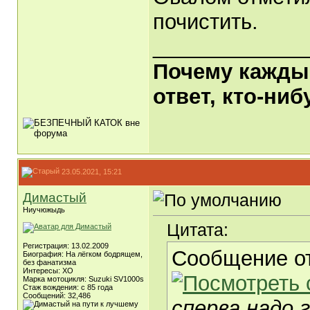
почистить.
_____________
Почему каждый
ответ, кто-ни
23.05.2021, 15:21
Димастый
Ниучюжыдь
Цитата:
Регистрация: 13.02.2009
Сообщение о
Биография: На лёгком бодрящем,
без фанатизма
Интересы: ХО
Марка мотоцикля: Suzuki SV1000s
Стаж вождения: с 85 года
Сообщений: 32,486
сперва надо 