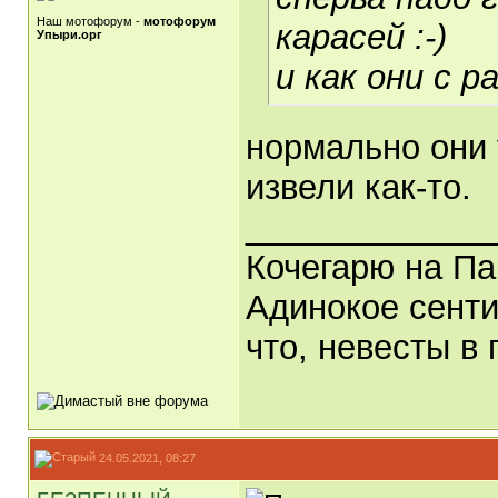
Наш мотофорум -
мотофорум
карасей :-)
Упыри.орг
и как они с 
нормально они 
извели как-то.
_____________
Кочегарю на Па
Адинокое сенти
что, невесты в 
24.05.2021, 08:27