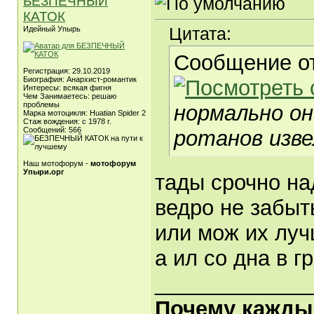
БЕЗПЕЧНЫЙ
КАТОК
Цитата:
Идейный Упырь
Сообщение о
Регистрация: 29.10.2019
Биография: Анархист-романтик
Интересы: всякая фигня
Чем Занимаетесь: решаю
проблемы
нормально он
Марка мотоцикля: Huatian Spider 2
Стаж вождения: с 1978 г.
Сообщений: 566
ротанов изве
Наш мотофорум -
мотофорум
Упыри.орг
тады срочно на
ведро не забыт
или мож их луч
а ил со дна в гр
_____________
Почему каждый