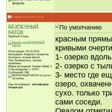
23.05.2021, 07:04
БЕЗПЕЧНЫЙ
КАТОК
красным прямым
Идейный Упырь
кривыми очерт
Регистрация: 29.10.2019
1- озерко вдоль
Биография: Анархист-романтик
Интересы: всякая фигня
Чем Занимаетесь: решаю
2- озерко с тыл
проблемы
Марка мотоцикля: Huatian Spider 2
Стаж вождения: с 1978 г.
3- место где е
Сообщений: 566
озеро, охвачен
Наш мотофорум -
мотофорум
Упыри.орг
сухо. только т
сами соседи.
Овалом отметил