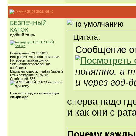
23.05.2021, 06:42
БЕЗПЕЧНЫЙ
КАТОК
Цитата:
Идейный Упырь
Сообщение о
Регистрация: 29.10.2019
Биография: Анархист-романтик
Интересы: всякая фигня
Чем Занимаетесь: решаю
проблемы
понятно. а т
Марка мотоцикля: Huatian Spider 2
Стаж вождения: с 1978 г.
Сообщений: 566
и через год-д
Наш мотофорум -
мотофорум
Упыри.орг
сперва надо где
и как они с ра
_____________
Почему каждый