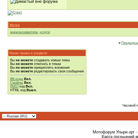
Метки
миниэкскаватора
,
услуги
«
Предыдущ
Ваши права в разделе
Вы
не можете
создавать новые темы
Вы
не можете
отвечать в темах
Вы
не можете
прикреплять вложения
Вы
не можете
редактировать свои сообщения
BB коды
Вкл.
Смайлы
Вкл.
[IMG]
код
Вкл.
HTML код
Выкл.
Часовой 
Мотофорум Упыри.орг -
Карта посещений м