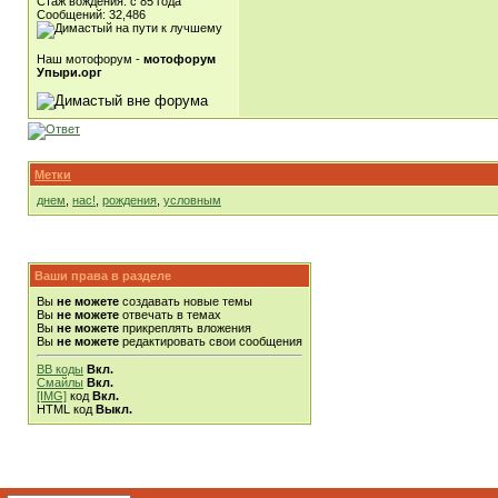
Стаж вождения: с 85 года
Сообщений: 32,486
Наш мотофорум -
мотофорум
Упыри.орг
Метки
днем
,
нас!
,
рождения
,
условным
Ваши права в разделе
Вы
не можете
создавать новые темы
Вы
не можете
отвечать в темах
Вы
не можете
прикреплять вложения
Вы
не можете
редактировать свои сообщения
BB коды
Вкл.
Смайлы
Вкл.
[IMG]
код
Вкл.
HTML код
Выкл.