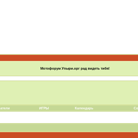
Мотофорум Упыри.орг рад видеть тибя!
атели
ИГРЫ
Календарь
Со