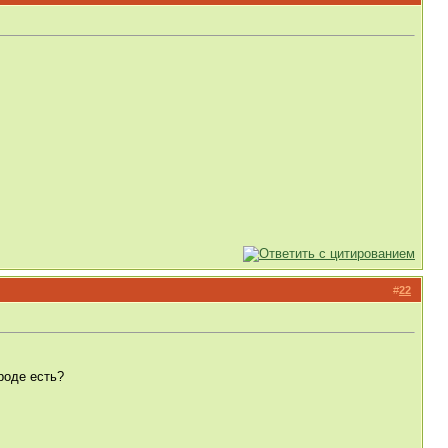
#
22
роде есть?