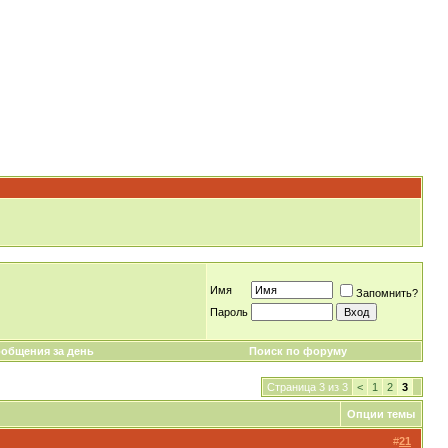
Имя
Запомнить?
Пароль
общения за день
Поиск по форуму
Страница 3 из 3
<
1
2
3
Опции темы
#
21