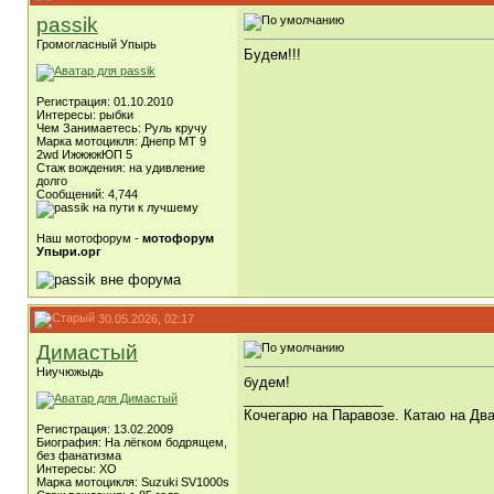
passik
Громогласный Упырь
Будем!!!
Регистрация: 01.10.2010
Интересы: рыбки
Чем Занимаетесь: Руль кручу
Марка мотоцикля: Днепр МТ 9
2wd ИжжжжЮП 5
Стаж вождения: на удивление
долго
Сообщений: 4,744
Наш мотофорум -
мотофорум
Упыри.орг
30.05.2026, 02:17
Димастый
Ниучюжыдь
будем!
__________________
Кочегарю на Паравозе. Катаю на Два
Регистрация: 13.02.2009
Биография: На лёгком бодрящем,
без фанатизма
Интересы: ХО
Марка мотоцикля: Suzuki SV1000s