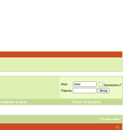
Имя
Запомнить?
Пароль
общения за день
Поиск по форуму
Опции темы
#
1