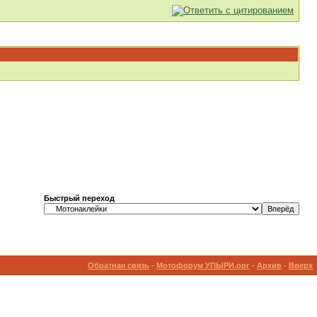
Быстрый переход
Обратная связь
-
Мотофорум УПЫРИ.орг
-
Архив
-
Вверх