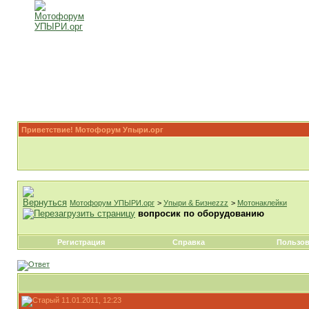
Приветствие! Мотофорум Упыри.орг
Мотофорум УПЫРИ.орг
>
Упыри & Бизнеzzz
>
Мотонаклейки
вопросик по оборудованию
Регистрация
Справка
Пользов
11.01.2011, 12:23