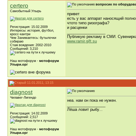
certero
вопросик по оборудов
Самобытный Упырь
привет
есть у вас аппарат наносящий полн
чтото типо ризографа?
Регистрация: 15.02.2009
и расценки
Интересы: история, футбол,
__________________
кросс-кантри
Публикую рекламу в СМИ. Сувенирк
Чем Занимаетесь: бутылочки
www.ramir.gift.su
собираю
Стаж вождения: 2002-2010
Сообщений: 3,210
Наш мотофорум -
мотофорум
Упыри.орг
11.01.2011, 13:15
diagnost
Чилавег-Лигендо
неа. нам он пока не нужен.
__________________
Лёша ловит рыбу...
Регистрация: 14.02.2009
Сообщений: 2,517
Наш мотофорум -
мотофорум
Упыри.орг