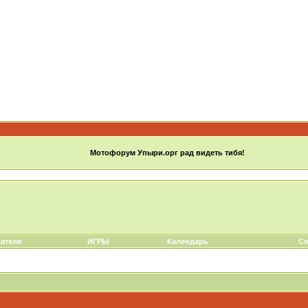
Мотофорум Упыри.орг рад видеть тибя!
атели
ИГРЫ
Календарь
Со