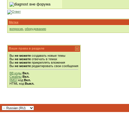
Метки
вопросик
,
оборудованию
Ваши права в разделе
Вы
не можете
создавать новые темы
Вы
не можете
отвечать в темах
Вы
не можете
прикреплять вложения
Вы
не можете
редактировать свои сообщения
BB коды
Вкл.
Смайлы
Вкл.
[IMG]
код
Вкл.
HTML код
Выкл.