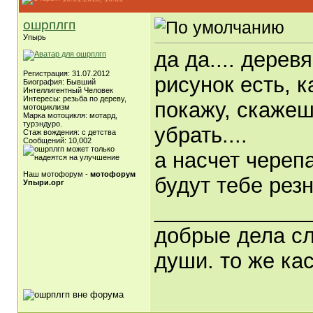
ошрплгп
Упырь
да да.... дере
Регистрация: 31.07.2012
рисунок есть, 
Биография: Бывший
Интеллигентный Человек
Интересы: резьба по дереву,
покажу, скажеш
мотоциклизм
Марка мотоцикля: мотард,
турэндуро.
убрать....
Стаж вождения: с детства
Сообщений: 10,002
а насчет череп
Наш мотофорум -
мотофорум
будут тебе рез
Упыри.орг
_____________
добрые дела сл
души. то же кас