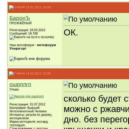
19.01.2013, 10:28
БаронЪ
ПРОЖЖЁНЫЙ
ОК.
Регистрация: 18.03.2010
Сообщений: 18,798
Наш мотофорум -
мотофорум
Упыри.орг
14.02.2013, 23:09
ошрплгп
Упырь
сколько будет 
Регистрация: 31.07.2012
можно с ржавчи
Биография: Бывший
Интеллигентный Человек
Интересы: резьба по дереву,
дно. без перего
мотоциклизм
Марка мотоцикля: мотард,
турэндуро.
Стаж вождения: с детства