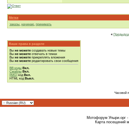
Метки
заказы
,
начинаю
,
принимать
«
Предыдущ
Ваши права в разделе
Вы
не можете
создавать новые темы
Вы
не можете
отвечать в темах
Вы
не можете
прикреплять вложения
Вы
не можете
редактировать свои сообщения
BB коды
Вкл.
Смайлы
Вкл.
[IMG]
код
Вкл.
HTML код
Выкл.
Часовой 
Мотофорум Упыри.орг -
Карта посещений м