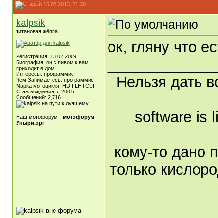
15.02.2013, 21:30
kalpsik
титановая жёппа
ок, гляну что ес
Регистрация: 13.02.2009
_____________
Биография: он с пивом к вам
приходит в дом!
Интересы: программист
Нельзя дать вс
Чем Занимаетесь: программист
Марка мотоцикля: HD FLHTCUI
Стаж вождения: с 2001г
Сообщений: 2,716
software is l
Наш мотофорум -
мотофорум
Упыри.орг
кому-то дано п
только кислоро