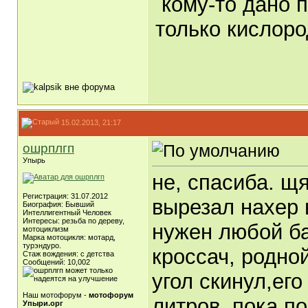
кому-то дано п
только кислоро
15.02.2013, 21:17
ошрплгп
Упырь
не, спасиба. щя
Регистрация: 31.07.2012
вырезал нахер 
Биография: Бывший
Интеллигентный Человек
Интересы: резьба по дереву,
нужен любой ба
мотоциклизм
Марка мотоцикля: мотард,
турэндуро.
кроссач, родной
Стаж вождения: с детства
Сообщений: 10,002
угол скинул,ег
Наш мотофорум -
мотофорум
литров. пока п
Упыри.орг