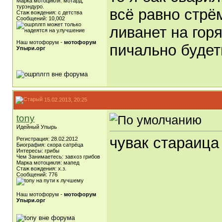
Марка мотоцикля: мотард,
турэндуро.
всё равно стрём
Стаж вождения: с детства
Сообщений: 10,002
ливанет на гор
Наш мотофорум -
мотофорум
пичально будеть.
Упыри.орг
15.02.2013, 20:25
tony
Идейный Упырь
чувак стараица
Регистрация: 28.02.2012
Биография: скора сатрёца
Интересы: грибы
Чем Занимаетесь: завхоз грибов
Марка мотоцикля: мапед
Стаж вождения: х.з.
Сообщений: 776
Наш мотофорум -
мотофорум
Упыри.орг