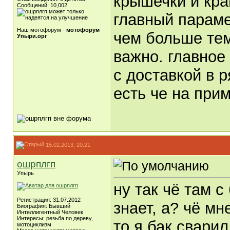
крышечки и кра
Сообщений: 10,002
главный параме
Наш мотофорум -
мотофорум
чем больше тем
Упыри.орг
важно. главное 
с доставкой в р
есть че на при
15.02.2013, 20:21
ошрплгп
Упырь
ну так чё там с
Регистрация: 31.07.2012
знает, а? чё мн
Биография: Бывший
Интеллигентный Человек
Интересы: резьба по дереву,
то я бак сварил
мотоциклизм