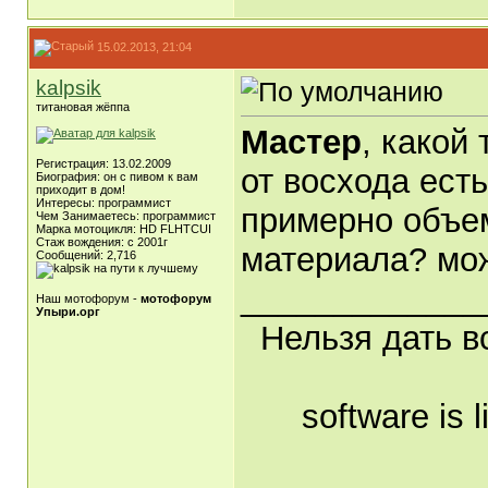
15.02.2013, 21:04
kalpsik
титановая жёппа
Мастер
, какой
Регистрация: 13.02.2009
от восхода есть
Биография: он с пивом к вам
приходит в дом!
Интересы: программист
примерно объем
Чем Занимаетесь: программист
Марка мотоцикля: HD FLHTCUI
Стаж вождения: с 2001г
материала? мож
Сообщений: 2,716
_____________
Наш мотофорум -
мотофорум
Упыри.орг
Нельзя дать вс
software is l