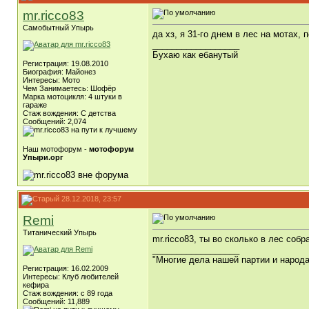
mr.ricco83
Самобытный Упырь
да хз, я 31-го днем в лес на мотах,
__________________
Бухаю как ебанутый
Регистрация: 19.08.2010
Биография: Майонез
Интересы: Мото
Чем Занимаетесь: Шофёр
Марка мотоцикля: 4 штуки в
гараже
Стаж вождения: C детства
Сообщений: 2,074
Наш мотофорум -
мотофорум
Упыри.орг
28.12.2018, 23:57
Remi
Титанический Упырь
mr.ricco83, ты во сколько в лес со
__________________
"Многие дела нашей партии и народ
Регистрация: 16.02.2009
Интересы: Клуб любителей
кефира
Стаж вождения: с 89 года
Сообщений: 11,889