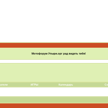
Мотофорум Упыри.орг рад видеть тибя!
атели
ИГРЫ
Календарь
Со