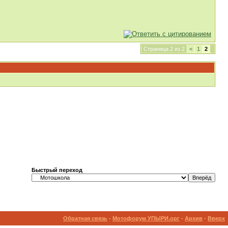
Страница 2 из 2
<
1
2
Быстрый переход
Обратная связь
-
Мотофорум УПЫРИ.орг
-
Архив
-
Вверх