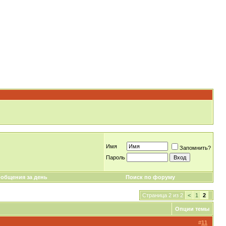
Имя
Запомнить?
Пароль
общения за день
Поиск по форуму
Страница 2 из 2
<
1
2
Опции темы
#
11