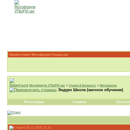
Приветствие! Мотофорум Упыри.орг
Мотофорум УПЫРИ.орг
>
Упыри & Бизнеzzz
>
Мотошкола
Эндуро Школа (заочное обучение)
Регистрация
Справка
Пользов
28.12.2018, 21:13