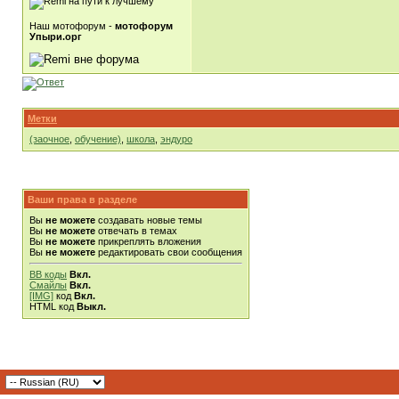
Наш мотофорум -
мотофорум
Упыри.орг
Метки
(заочное
,
обучение)
,
школа
,
эндуро
Ваши права в разделе
Вы
не можете
создавать новые темы
Вы
не можете
отвечать в темах
Вы
не можете
прикреплять вложения
Вы
не можете
редактировать свои сообщения
BB коды
Вкл.
Смайлы
Вкл.
[IMG]
код
Вкл.
HTML код
Выкл.